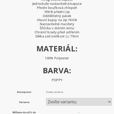
Jednoduše nastavitelná kapuce
Přední bouřková chlopeň
YKK® přední zip
Oddělitelný pásek
Hlavní kapsy na zip YKK®
Nastavitelné manžety
Šňůrka v dolním lemu
Chránič brady před odřením
Délka zad (velikost L): 79cm
MATERIÁL:
100% Polyester
BARVA:
POPPY
Dostupnost
Zvolte variantu
Varianta
Můžeme doručit do
–