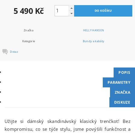
5 490 Kč
Značka
HELLY HANSEN
Kategorie
Bundy a kabáty
Dotaz
POPIS
PARAMETRY
ZNAČKA
DISKUZE
Užijte si dámský skandinávský klasický trenčkot! Bez
kompromisu, co se týče stylu, jsme povýšili funkčnost a