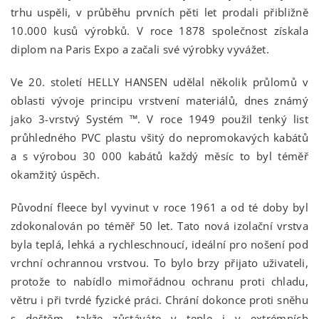
trhu uspěli, v průběhu prvních pěti let prodali přibližně
10.000 kusů výrobků. V roce 1878 společnost získala
diplom na Paris Expo a začali své výrobky vyvážet.
Ve 20. století HELLY HANSEN udělal několik průlomů v
oblasti vývoje principu vrstvení materiálů, dnes známý
jako 3-vrstvý Systém ™. V roce 1949 použil tenký list
průhledného PVC plastu všitý do nepromokavých kabátů
a s výrobou 30 000 kabátů každý měsíc to byl téměř
okamžitý úspěch.
Původní fleece byl vyvinut v roce 1961 a od té doby byl
zdokonalován po téměř 50 let. Tato nová izolační vrstva
byla teplá, lehká a rychleschnoucí, ideální pro nošení pod
vrchní ochrannou vrstvou. To bylo brzy přijato uživateli,
protože to nabídlo mimořádnou ochranu proti chladu,
větru i při tvrdé fyzické práci. Chrání dokonce proti sněhu
s deštěm, takže zůstáváte v teple i v extrémních