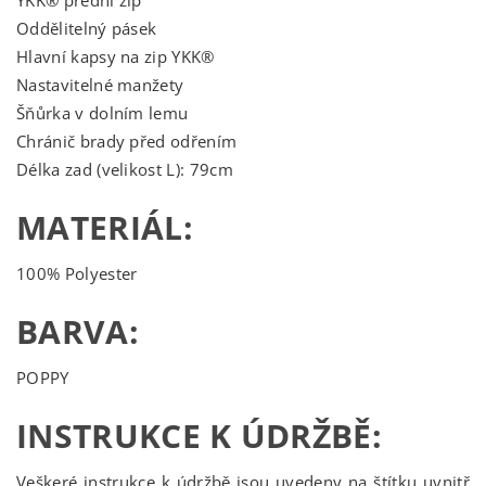
YKK® přední zip
Oddělitelný pásek
Hlavní kapsy na zip YKK®
Nastavitelné manžety
Šňůrka v dolním lemu
Chránič brady před odřením
Délka zad (velikost L): 79cm
MATERIÁL:
100% Polyester
BARVA:
POPPY
INSTRUKCE K ÚDRŽBĚ:
Veškeré instrukce k údržbě jsou uvedeny na štítku uvnitř