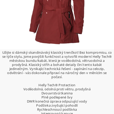
Užijte si dámský skandinávský klasický trenčkot! Bez kompromisu, co
se týče stylu, jsme povýšili funkčnost a vytvořili moderní Helly Tech®
městskou bundu/kabát, která je voděodolná, větruodolná a
prodyšná. Klasický střih a bohaté detaily činí tento kabát
jedinečným. Vynikající technická řešení - zapínání na celozip,
odvětrání - vás dokonale připraví na náročný den v měnícím se
počasí.
Helly Tech® Protection
Voděodolná, odolná proti větru, prodyšná
Dvouvrstvá tkanina
Plně podlepené švy
DWR konečná úprava odpuzující vody
Podšívka zvyšující pohodlí
Rychleschnoucí podšívka
Integrovaná kapuce