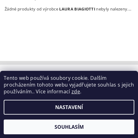
Žádné produkty od výrobce
LAURA BIAGIOTTI
nebyly nalezeny....
Tabulka velikostí
|
Doprava a Platba
|
Blog
|
Tento web používá soubory cookie. Dalším
Podmínky ochrany osobních údajů
|
Obchodní podmínky
|
procházením tohoto webu vyjadřujete souhlas s jejich
Výměna / vrácení zboží
používáním.. Více informací
zde
.
2026 ©
ELISEN
, všechna práva vyhrazena
NASTAVENÍ
Vytvořil Shoptet
SOUHLASÍM