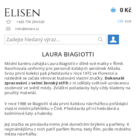
0 Kč
CZK
EUR
+420 774 294 020
info@elisen.cz
LAURA BIAGIOTTI
Módní kariéru zahájila Laura Biagiotti v dílně své matky v Římě.
Navrhovala uniformy pro personál italských aerolinek Alitalia.
Svou první kolekci pak představila v roce 1972 ve Florencii a
následně se začala věnovat budování vlastní značky.
Dokonalé
zpracování
a
velmi ženský střih
z ní udělaly světově uznávanou
osobnost ve světě módy. Zvláštní požadavky byly vždy kladeny na
použitý materiál,
V roce 1988 se Biagiotti stala první italskou návrhářkou pořádající
vlastní módní přehlídku v Číně. Představila při ní hedvábné a
kašmírové šaty a halenky.
Její značka se proslavila mimo jiné slunečními brýlemi a parfémy. K
nejznámějšímu z nich patří parfém Roma, tedy Řím, podle rodného
města návrhářky.