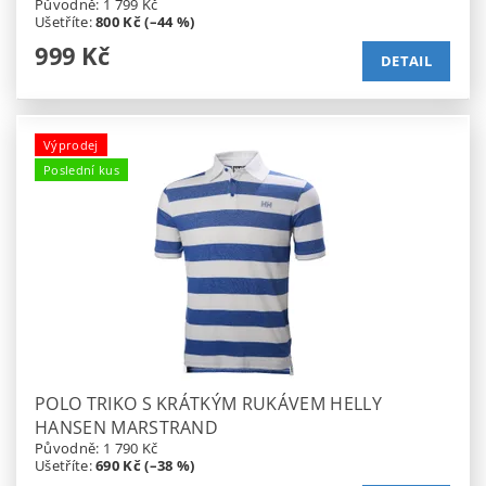
Původně:
1 799 Kč
Ušetříte
:
800 Kč (–44 %)
999 Kč
DETAIL
Výprodej
Poslední kus
POLO TRIKO S KRÁTKÝM RUKÁVEM HELLY
HANSEN MARSTRAND
Původně:
1 790 Kč
Ušetříte
:
690 Kč (–38 %)