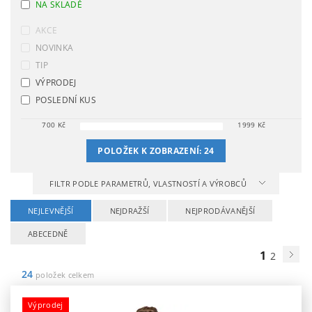
NA SKLADĚ
AKCE
NOVINKA
TIP
VÝPRODEJ
POSLEDNÍ KUS
700
Kč
1999
Kč
POLOŽEK K ZOBRAZENÍ:
24
FILTR PODLE PARAMETRŮ, VLASTNOSTÍ A VÝROBCŮ
NEJLEVNĚJŠÍ
NEJDRAŽŠÍ
NEJPRODÁVANĚJŠÍ
ABECEDNĚ
1
2
24
položek celkem
Výprodej