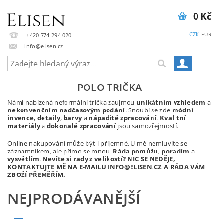
0 Kč
CZK
EUR
+420 774 294 020
info@elisen.cz
POLO TRIČKA
Námi nabízená neformální trička zaujmou
unikátním vzhledem
a
nekonvenčním nadčasovým podání
. Snoubí se zde
módní
invence
,
detaily
,
barvy
a
nápadité zpracování
.
Kvalitní
materiály
a
dokonalé zpracování
jsou samozřejmostí.
Online nakupování může být i příjemné. U mě nemluvíte se
záznamníkem, ale přímo se mnou.
Ráda pomůžu
,
poradím
a
vysvětlím
.
Nevíte si rady z velikostí? NIC SE NEDĚJE,
KONTAKTUJTE MĚ NA E-MAILU INFO@ELISEN.CZ A RÁDA VÁM
ZBOŽÍ PŘEMĚŘÍM.
NEJPRODÁVANĚJŠÍ