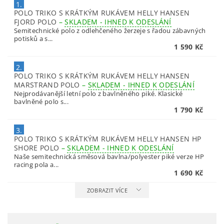
1.
POLO TRIKO S KRÁTKÝM RUKÁVEM HELLY HANSEN
FJORD POLO
–
SKLADEM - IHNED K ODESLÁNÍ
Semitechnické polo z odlehčeného žerzeje s řadou zábavných
potisků a s...
1 590 Kč
2.
POLO TRIKO S KRÁTKÝM RUKÁVEM HELLY HANSEN
MARSTRAND POLO
–
SKLADEM - IHNED K ODESLÁNÍ
Nejprodávanější letní polo z bavlněného piké. Klasické
bavlněné polo s...
1 790 Kč
3.
POLO TRIKO S KRÁTKÝM RUKÁVEM HELLY HANSEN HP
SHORE POLO
–
SKLADEM - IHNED K ODESLÁNÍ
Naše semitechnická směsová bavlna/polyester piké verze HP
racing pola a...
1 690 Kč
ZOBRAZIT VÍCE