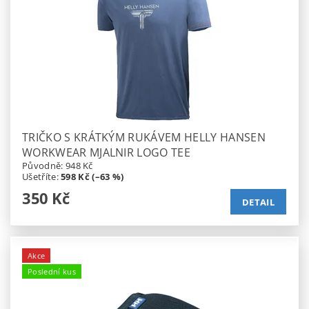
TRIČKO S KRÁTKÝM RUKÁVEM HELLY HANSEN
WORKWEAR MJALNIR LOGO TEE
Původně:
948 Kč
Ušetříte
:
598 Kč (–63 %)
350 Kč
DETAIL
Akce
Poslední kus