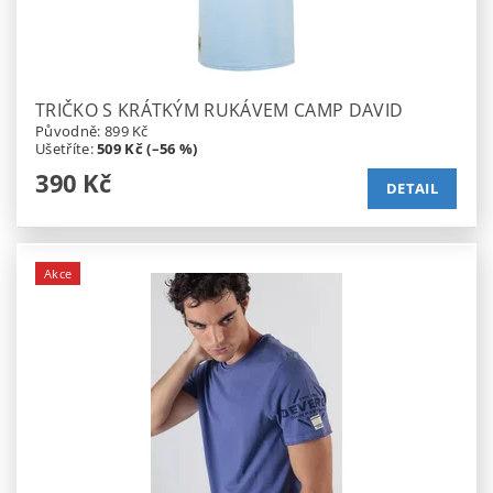
TRIČKO S KRÁTKÝM RUKÁVEM CAMP DAVID
Původně:
899 Kč
Ušetříte
:
509 Kč (–56 %)
390 Kč
DETAIL
Akce