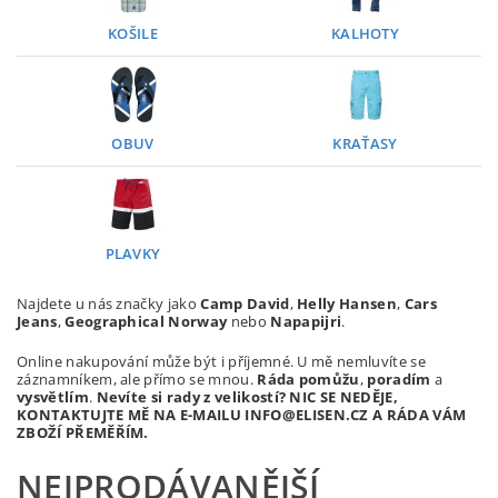
KOŠILE
KALHOTY
OBUV
KRAŤASY
PLAVKY
Najdete u nás značky jako
Camp David
,
Helly Hansen
,
Cars
Jeans
,
Geographical Norway
nebo
Napapijri
.
Online nakupování může být i příjemné. U mě nemluvíte se
záznamníkem, ale přímo se mnou.
Ráda pomůžu
,
poradím
a
vysvětlím
.
Nevíte si rady z velikostí? NIC SE NEDĚJE,
KONTAKTUJTE MĚ NA E-MAILU INFO@ELISEN.CZ A RÁDA VÁM
ZBOŽÍ PŘEMĚŘÍM.
NEJPRODÁVANĚJŠÍ