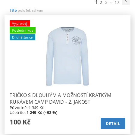
1
...
2
3
17
195
položek celkem
Výprodej
Poslední kus
Druhá šance
TRIČKO S DLOUHÝM A MOŽNOSTÍ KRÁTKÝM
RUKÁVEM CAMP DAVID - 2. JAKOST
Původně:
1 349 Kč
Ušetříte
:
1 249 Kč (–92 %)
100 Kč
DETAIL