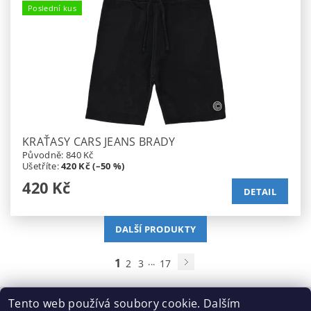
Poslední kus
KRAŤASY CARS JEANS BRADY
Původně:
840 Kč
Ušetříte
:
420 Kč (–50 %)
420 Kč
DETAIL
DALŠÍ PRODUKTY
1
...
2
3
17
Tento web používá soubory cookie. Dalším