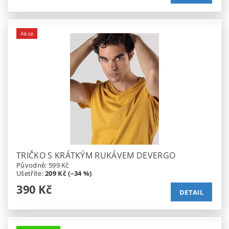
Akce
TRIČKO S KRÁTKÝM RUKÁVEM DEVERGO
Původně:
599 Kč
Ušetříte
:
209 Kč (–34 %)
390 Kč
DETAIL