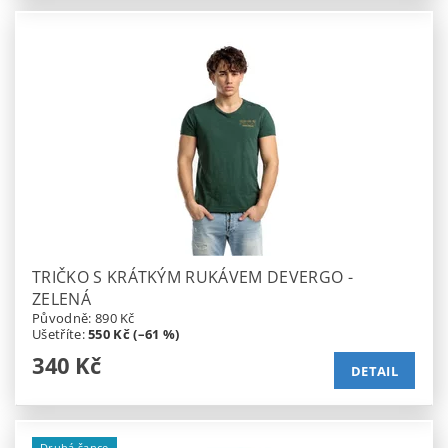
TRIČKO S KRÁTKÝM RUKÁVEM DEVERGO -
ZELENÁ
Původně:
890 Kč
Ušetříte
:
550 Kč (–61 %)
340 Kč
DETAIL
Druhá šance