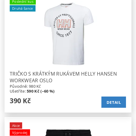
Poslední kus
Druhá šance
TRIČKO S KRÁTKÝM RUKÁVEM HELLY HANSEN
WORKWEAR OSLO
Původně:
980 Kč
Ušetříte
:
590 Kč (–60 %)
390 Kč
DETAIL
Akce
Výprodej