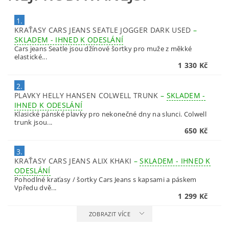
1.
KRAŤASY CARS JEANS SEATLE JOGGER DARK USED
–
SKLADEM - IHNED K ODESLÁNÍ
Cars jeans Seatle jsou džínové šortky pro muže z měkké
elastické...
1 330 Kč
2.
PLAVKY HELLY HANSEN COLWELL TRUNK
–
SKLADEM -
IHNED K ODESLÁNÍ
Klasické pánské plavky pro nekonečné dny na slunci. Colwell
trunk jsou...
650 Kč
3.
KRAŤASY CARS JEANS ALIX KHAKI
–
SKLADEM - IHNED K
ODESLÁNÍ
Pohodlné kraťasy / šortky Cars Jeans s kapsami a páskem
Vpředu dvě...
1 299 Kč
ZOBRAZIT VÍCE