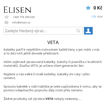
0 Kč
CZK
EUR
+420 774 294 020
info@elisen.cz
VETA
Kabelky patří k největším nutnostem každé ženy a jen málo z nás
si to bez nich ještě dovede představit.
Velmi zajímavě zpracované kabelky, batohy či psaníčka z kvalitních
materiálů. Značka VETA, je určena všem generacím žen.
Najdete u nás velké či malé kabelky, kabelky do ruky i přes
rameno.
Spousta kabelek v naší nabídce je také uzpůsobena k tomu, aby se
pomocí odepínacího popruhu daly nosit přes rameno.
Žádné produkty od výrobce
VETA
nebyly nalezeny....