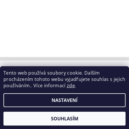
Tabulka velikostí
|
Doprava a Platba
|
Blog
|
Tento web používá soubory cookie. Dalším
Podmínky ochrany osobních údajů
|
Obchodní podmínky
|
procházením tohoto webu vyjadřujete souhlas s jejich
Výměna / vrácení zboží
používáním.. Více informací
zde
.
2026 ©
ELISEN
, všechna práva vyhrazena
NASTAVENÍ
Vytvořil Shoptet
SOUHLASÍM