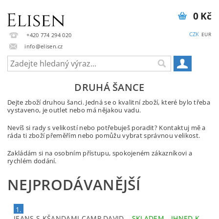
0 Kč
CZK
EUR
+420 774 294 020
info@elisen.cz
DRUHÁ ŠANCE
Dejte zboží druhou šanci. Jedná se o kvalitní zboží, které bylo třeba
vystaveno, je outlet nebo má nějakou vadu.
Nevíš si rady s velikostí nebo potřebuješ poradit? Kontaktuj mě a
ráda ti zboží přeměřím nebo pomůžu vybrat správnou velikost.
Zakládám si na osobním přístupu, spokojeném zákazníkovi a
rychlém dodání.
NEJPRODÁVANĚJŠÍ
1.
JEANS S KŠANDAMI CAMP DAVID
–
SKLADEM - IHNED K