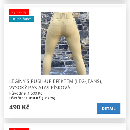
Výprodej
Druhá šance
LEGÍNY S PUSH-UP EFEKTEM (LEG-JEANS),
VYSOKÝ PAS ATAS PÍSKOVÁ
Původně:
1 500 Kč
Ušetříte
:
1 010 Kč (–67 %)
490 Kč
DETAIL