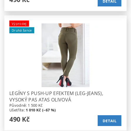
DETAIL
Výprodej
Druhá šance
LEGÍNY S PUSH-UP EFEKTEM (LEG-JEANS),
VYSOKÝ PAS ATAS OLIVOVÁ
Původně:
1 500 Kč
Ušetříte
:
1 010 Kč (–67 %)
490 Kč
DETAIL