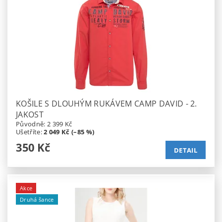
KOŠILE S DLOUHÝM RUKÁVEM CAMP DAVID - 2.
JAKOST
Původně:
2 399 Kč
Ušetříte
:
2 049 Kč (–85 %)
350 Kč
DETAIL
Akce
Druhá šance