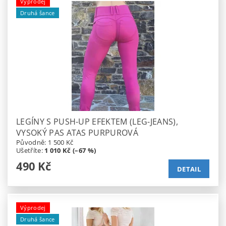
Výprodej
Druhá šance
LEGÍNY S PUSH-UP EFEKTEM (LEG-JEANS),
VYSOKÝ PAS ATAS PURPUROVÁ
Původně:
1 500 Kč
Ušetříte
:
1 010 Kč (–67 %)
490 Kč
DETAIL
Výprodej
Druhá šance