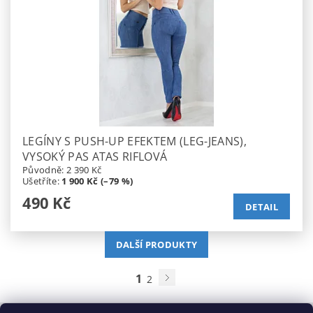
LEGÍNY S PUSH-UP EFEKTEM (LEG-JEANS),
VYSOKÝ PAS ATAS RIFLOVÁ
Původně:
2 390 Kč
Ušetříte
:
1 900 Kč (–79 %)
490 Kč
DETAIL
DALŠÍ PRODUKTY
1
2