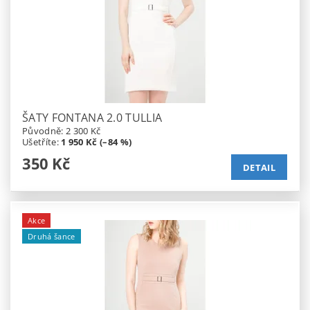
ŠATY FONTANA 2.0 TULLIA
Původně:
2 300 Kč
Ušetříte
:
1 950 Kč (–84 %)
350 Kč
DETAIL
Akce
Druhá šance