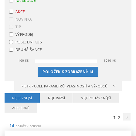
NA SKLADĚ
AKCE
NOVINKA
TIP
VÝPRODEJ
POSLEDNÍ KUS
DRUHÁ ŠANCE
100
Kč
1010
Kč
POLOŽEK K ZOBRAZENÍ:
14
FILTR PODLE PARAMETRŮ, VLASTNOSTÍ A VÝROBCŮ
NEJLEVNĚJŠÍ
NEJDRAŽŠÍ
NEJPRODÁVANĚJŠÍ
ABECEDNĚ
1
2
14
položek celkem