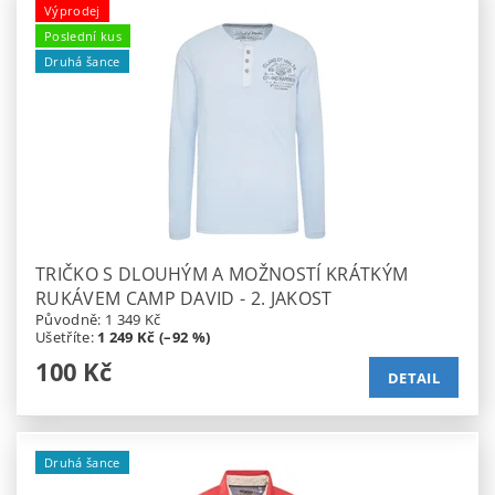
Výprodej
Poslední kus
Druhá šance
TRIČKO S DLOUHÝM A MOŽNOSTÍ KRÁTKÝM
RUKÁVEM CAMP DAVID - 2. JAKOST
Původně:
1 349 Kč
Ušetříte
:
1 249 Kč (–92 %)
100 Kč
DETAIL
Druhá šance