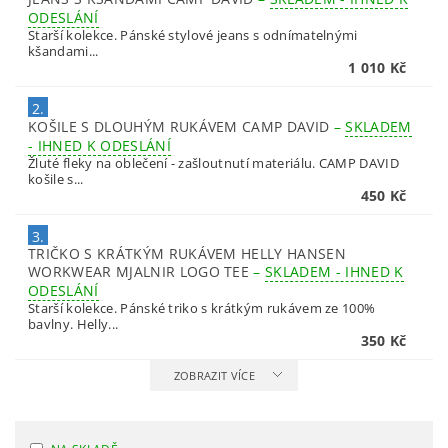
ODESLÁNÍ
Starší kolekce. Pánské stylové jeans s odnímatelnými
kšandami...
1 010 Kč
2.
KOŠILE S DLOUHÝM RUKÁVEM CAMP DAVID
–
SKLADEM
- IHNED K ODESLÁNÍ
Žluté fleky na oblečení - zašloutnutí materiálu. CAMP DAVID
košile s...
450 Kč
3.
TRIČKO S KRÁTKÝM RUKÁVEM HELLY HANSEN
WORKWEAR MJALNIR LOGO TEE
–
SKLADEM - IHNED K
ODESLÁNÍ
Starší kolekce. Pánské triko s krátkým rukávem ze 100%
bavlny. Helly...
350 Kč
ZOBRAZIT VÍCE