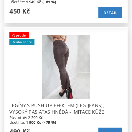
Ušetříte
:
1 949 Kč (–81 %)
450 Kč
DETAIL
Výprodej
Druhá šance
LEGÍNY S PUSH-UP EFEKTEM (LEG-JEANS),
VYSOKÝ PAS ATAS HNĚDÁ - IMITACE KŮŽE
Původně:
2 390 Kč
Ušetříte
:
1 900 Kč (–79 %)
490 Kč