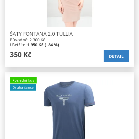
ŠATY FONTANA 2.0 TULLIA
Původně:
2 300 Kč
Ušetříte
:
1 950 Kč (–84 %)
350 Kč
DETAIL
Poslední kus
Druhá šance