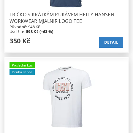
TRIČKO S KRÁTKÝM RUKÁVEM HELLY HANSEN
WORKWEAR MJALNIR LOGO TEE
Původně:
948 Kč
Ušetříte
:
598 Kč (–63 %)
350 Kč
DETAIL
Poslední kus
Druhá šance