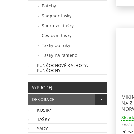
Batohy
Shopper tašky
Sportovní tašky
Cestovní tašky
Tašky do ruky
Tašky na rameno
PUNČOCHOVÉ KALHOTY,
PUNČOCHY
VÝPRODEJ
MIKI
DEKORACE
NA Z
NORW
KOŠÍKY
Sklad
TAŠKY
Značk
SADY
Původ