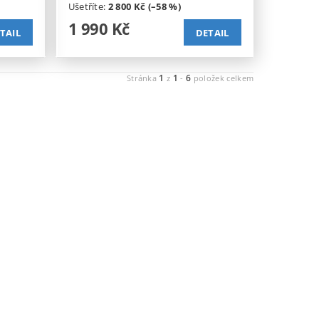
Ušetříte
:
2 800 Kč (–58 %)
1 990 Kč
TAIL
DETAIL
1
1
6
Stránka
z
-
položek celkem