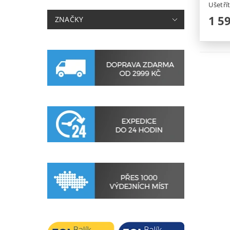
Ušetří
1 5
ZNAČKY