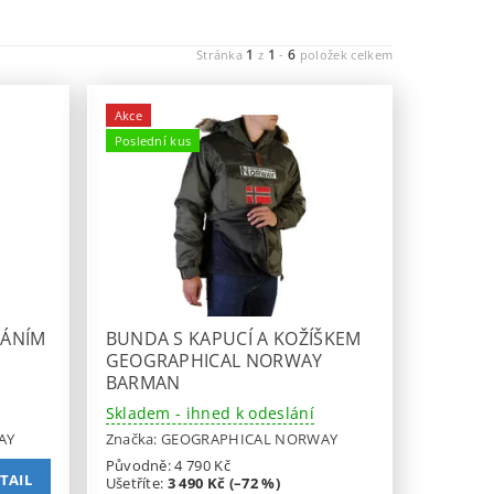
1
1
6
Stránka
z
-
položek celkem
Akce
Poslední kus
NÁNÍM
BUNDA S KAPUCÍ A KOŽÍŠKEM
GEOGRAPHICAL NORWAY
BARMAN
Skladem - ihned k odeslání
AY
Značka:
GEOGRAPHICAL NORWAY
Původně:
4 790 Kč
TAIL
Ušetříte
:
3 490 Kč (–72 %)