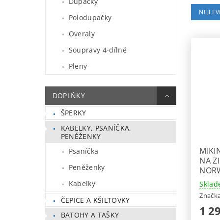
Dupačky
NEJLEV
Polodupačky
Overaly
Soupravy 4-dílné
Pleny
DOPLŇKY
ŠPERKY
KABELKY, PSANÍČKA,
PENĚŽENKY
MIKI
Psaníčka
NA Z
Peněženky
NOR
Kabelky
Sklad
Značk
ČEPICE A KŠILTOVKY
1 2
BATOHY A TAŠKY