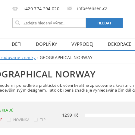
info@elisen.cz
+420 774 294 020
DĚTI
DOPLŇKY
VÝPRODEJ
DEKORACE
Prodávané značky
GEOGRAPHICAL NORWAY
OGRAPHICAL NORWAY
 moderní, pohodlné a praktické oblečení kvalitně zpracované z kvalitních
edevším svým designem. Tato oblíbená značka je vyhledávána čím dál ča
SKLADĚ
1299
Kč
CE
NOVINKA
TIP