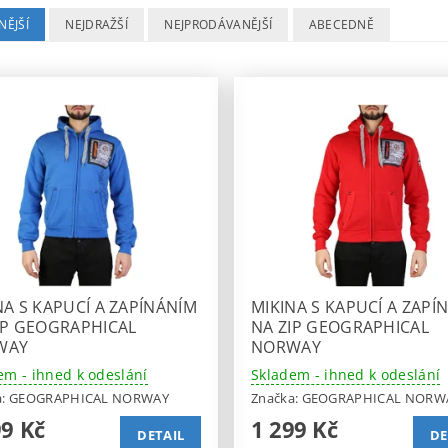
NĚJŠÍ
NEJDRAŽŠÍ
NEJPRODÁVANĚJŠÍ
ABECEDNĚ
NA S KAPUCÍ A ZAPÍNÁNÍM
MIKINA S KAPUCÍ A ZAPÍ
IP GEOGRAPHICAL
NA ZIP GEOGRAPHICAL
WAY
NORWAY
em - ihned k odeslání
Skladem - ihned k odeslání
a:
GEOGRAPHICAL NORWAY
Značka:
GEOGRAPHICAL NORW
99 Kč
1 299 Kč
DETAIL
DE