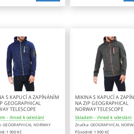
NA S KAPUCÍ A ZAPÍNÁNÍM
MIKINA S KAPUCÍ A ZAPÍ
IP GEOGRAPHICAL
NA ZIP GEOGRAPHICAL
AY TELESCOPE
NORWAY TELESCOPE
em - ihned k odeslání
Skladem - ihned k odeslání
a:
GEOGRAPHICAL NORWAY
Značka:
GEOGRAPHICAL NORW
ně:
1 900 Kč
Původně:
1 900 Kč