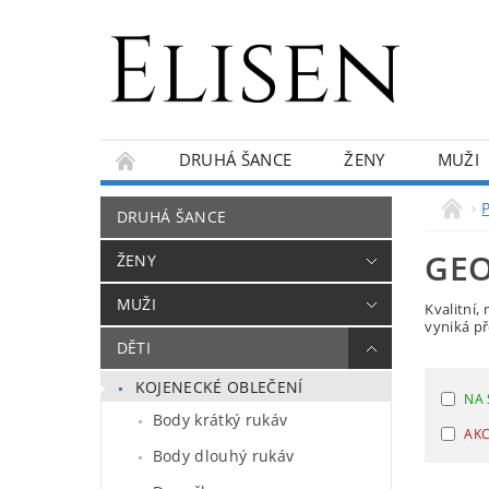
DRUHÁ ŠANCE
ŽENY
MUŽI
KONTAKTY
O NÁS
BLOG
DRUHÁ ŠANCE
GE
ŽENY
MUŽI
Kvalitní,
vyniká př
DĚTI
KOJENECKÉ OBLEČENÍ
NA 
Body krátký rukáv
AK
Body dlouhý rukáv