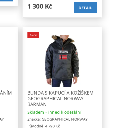
1 300 Kč
DETAIL
Akce
NÁNÍM
BUNDA S KAPUCÍ A KOŽÍŠKEM
GEOGRAPHICAL NORWAY
BARMAN
Skladem - ihned k odeslání
AY
Značka:
GEOGRAPHICAL NORWAY
Původně:
4 790 Kč