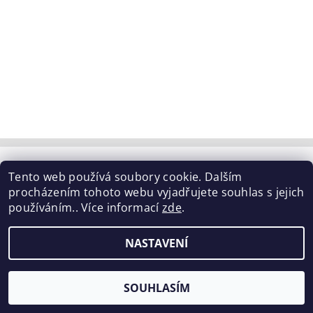
Tabulka velikostí
|
Doprava a Platba
|
Blog
|
Tento web používá soubory cookie. Dalším
Podmínky ochrany osobních údajů
|
Obchodní podmínky
|
procházením tohoto webu vyjadřujete souhlas s jejich
Výměna / vrácení zboží
používáním.. Více informací
zde
.
2026 ©
ELISEN
, všechna práva vyhrazena
NASTAVENÍ
Vytvořil Shoptet
SOUHLASÍM