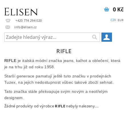
0 Kč
CZK
EUR
+420 774 294 020
info@elisen.cz
RIFLE
RIFLE
je italská módní značka jeans, kalhot a oblečení, která
je na trhu již od roku 1958.
Starší generace pamatují ještě tuto značku v prodejnách
Tuzex, na jejich nedostupnost vůbec takové zboží sehnat.
Tato značka stále překvapuje svým novým a neotřelým
designem.
Žádné produkty od výrobce
RIFLE
nebyly nalezeny....