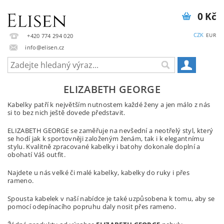
0 Kč
CZK
EUR
+420 774 294 020
info@elisen.cz
ELIZABETH GEORGE
Kabelky patří k největším nutnostem každé ženy a jen málo z nás
si to bez nich ještě dovede představit.
ELIZABETH GEORGE se zaměřuje na nevšední a neotřelý styl, který
se hodí jak k sportovněji založeným ženám, tak i k elegantnímu
stylu. Kvalitně zpracované kabelky i batohy dokonale doplní a
obohatí Váš outfit.
Najdete u nás velké či malé kabelky, kabelky do ruky i přes
rameno.
Spousta kabelek v naší nabídce je také uzpůsobena k tomu, aby se
pomocí odepínacího popruhu daly nosit přes rameno.