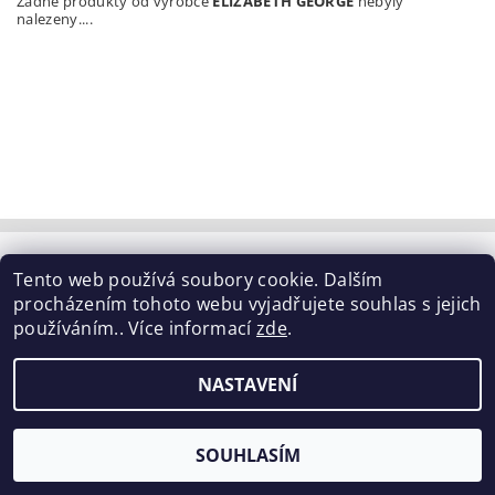
Žádné produkty od výrobce
ELIZABETH GEORGE
nebyly
nalezeny....
Tabulka velikostí
|
Doprava a Platba
|
Blog
|
Tento web používá soubory cookie. Dalším
Podmínky ochrany osobních údajů
|
Obchodní podmínky
|
procházením tohoto webu vyjadřujete souhlas s jejich
Výměna / vrácení zboží
používáním.. Více informací
zde
.
2026 ©
ELISEN
, všechna práva vyhrazena
NASTAVENÍ
Vytvořil Shoptet
SOUHLASÍM