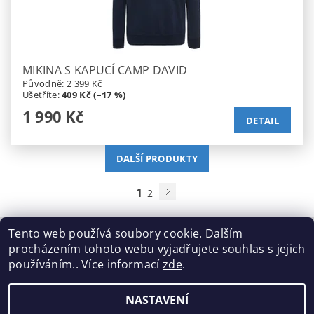
MIKINA S KAPUCÍ CAMP DAVID
Původně:
2 399 Kč
Ušetříte
:
409 Kč (–17 %)
1 990 Kč
DETAIL
DALŠÍ PRODUKTY
1
2
Tento web používá soubory cookie. Dalším
procházením tohoto webu vyjadřujete souhlas s jejich
Tabulka velikostí
|
Doprava a Platba
|
Blog
|
Podmínky ochrany osobních údajů
|
Obchodní podmínky
|
používáním.. Více informací
zde
.
Výměna / vrácení zboží
NASTAVENÍ