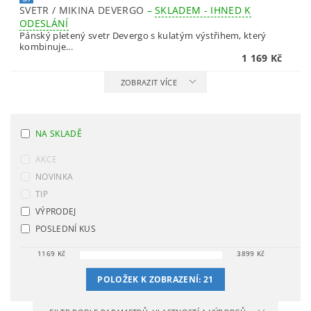
SVETR / MIKINA DEVERGO
–
SKLADEM - IHNED K
ODESLÁNÍ
Pánský pletený svetr Devergo s kulatým výstřihem, který
kombinuje...
1 169 Kč
ZOBRAZIT VÍCE
NA SKLADĚ
AKCE
NOVINKA
TIP
VÝPRODEJ
POSLEDNÍ KUS
1169
Kč
3899
Kč
POLOŽEK K ZOBRAZENÍ:
21