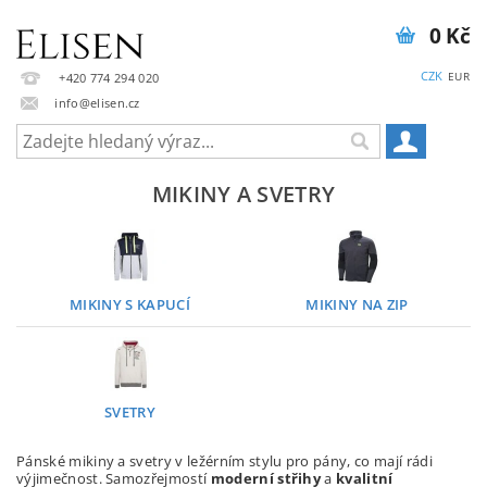
0 Kč
CZK
EUR
+420 774 294 020
info@elisen.cz
MIKINY A SVETRY
MIKINY S KAPUCÍ
MIKINY NA ZIP
SVETRY
Pánské mikiny a svetry v ležérním stylu pro pány, co mají rádi
výjimečnost. Samozřejmostí
moderní střihy
a
kvalitní