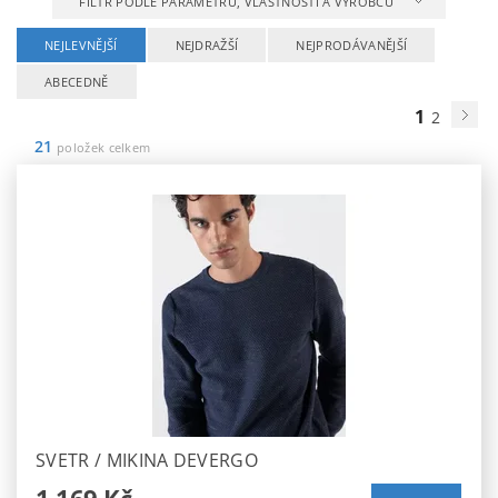
FILTR PODLE PARAMETRŮ, VLASTNOSTÍ A VÝROBCŮ
NEJLEVNĚJŠÍ
NEJDRAŽŠÍ
NEJPRODÁVANĚJŠÍ
ABECEDNĚ
1
2
21
položek celkem
SVETR / MIKINA DEVERGO