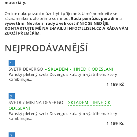
materiály
.
Online nakupování může být i příjemné. U mě nemluvíte se
záznamníkem, ale přímo se mnou.
Ráda pomůžu
,
poradím
a
vysvětlím
.
Nevíte si rady z velikostí? NIC SE NEDĚJE,
KONTAKTUJTE MĚ NA E-MAILU INFO@ELISEN.CZ A RÁDA VÁM
ZBOŽÍ PŘEMĚŘÍM.
NEJPRODÁVANĚJŠÍ
1.
SVETR DEVERGO
–
SKLADEM - IHNED K ODESLÁNÍ
Pánský pletený svetr Devergo s kulatým výstřihem, který
kombinuje...
1 169 Kč
2.
SVETR / MIKINA DEVERGO
–
SKLADEM - IHNED K
ODESLÁNÍ
Pánský pletený svetr Devergo s kulatým výstřihem, který
kombinuje...
1 169 Kč
3.