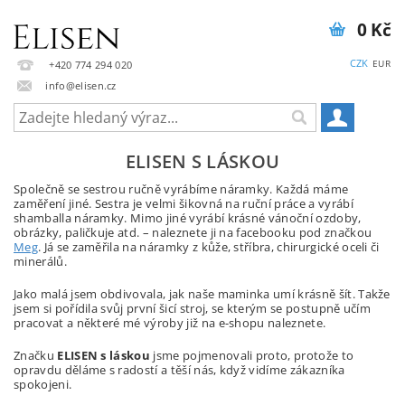
0 Kč
CZK
EUR
+420 774 294 020
info@elisen.cz
ELISEN S LÁSKOU
Společně se sestrou ručně vyrábíme náramky. Každá máme
zaměření jiné. Sestra je velmi šikovná na ruční práce a vyrábí
shamballa náramky. Mimo jiné vyrábí krásné vánoční ozdoby,
obrázky, paličkuje atd. – naleznete ji na facebooku pod značkou
Meg
. Já se zaměřila na náramky z kůže, stříbra, chirurgické oceli či
minerálů.
Jako malá jsem obdivovala, jak naše maminka umí krásně šít. Takže
jsem si pořídila svůj první šicí stroj, se kterým se postupně učím
pracovat a některé mé výroby již na e-shopu naleznete.
Značku
ELISEN s láskou
jsme pojmenovali proto, protože to
opravdu děláme s radostí a těší nás, když vidíme zákazníka
spokojeni.