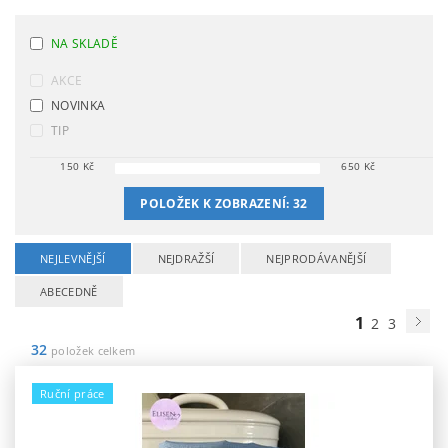
NA SKLADĚ
AKCE
NOVINKA
TIP
150
Kč
650
Kč
POLOŽEK K ZOBRAZENÍ:
32
NEJLEVNĚJŠÍ
NEJDRAŽŠÍ
NEJPRODÁVANĚJŠÍ
ABECEDNĚ
1
2
3
32
položek celkem
Ruční práce