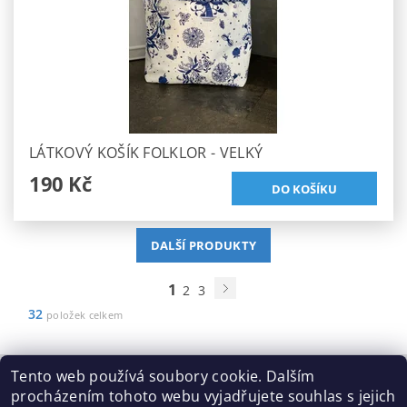
LÁTKOVÝ KOŠÍK FOLKLOR - VELKÝ
190 Kč
DALŠÍ PRODUKTY
1
2
3
32
položek celkem
Tento web používá soubory cookie. Dalším
procházením tohoto webu vyjadřujete souhlas s jejich
Tabulka velikostí
|
Doprava a Platba
|
Blog
|