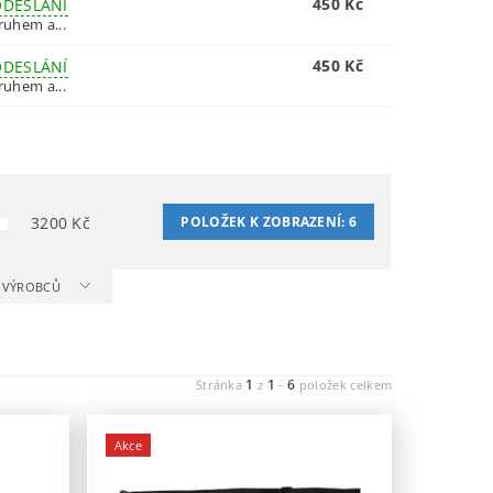
450 Kč
ODESLÁNÍ
ruhem a...
450 Kč
ODESLÁNÍ
ruhem a...
3200
Kč
POLOŽEK K ZOBRAZENÍ:
6
A VÝROBCŮ
1
1
6
Stránka
z
-
položek celkem
Akce