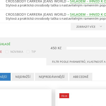
CROSSBODY CARRERA JEANS WORLD
–
SKLADEM - IHNED K 
Stylová a praktická crossbody taška s nastavitelným ramenním pop
CROSSBODY CARRERA JEANS WORLD
–
SKLADEM - IHNED K 
Stylová a praktická crossbody taška s nastavitelným ramenním pop
ZOBRAZIT VÍCE
SKLADĚ
450
Kč
CE
NOVINKA
TIP
FILTR PODLE PARAMETRŮ, VLASTNOSTÍ 
NĚJŠÍ
NEJDRAŽŠÍ
NEJPRODÁVANĚJŠÍ
ABECEDNĚ
Akce