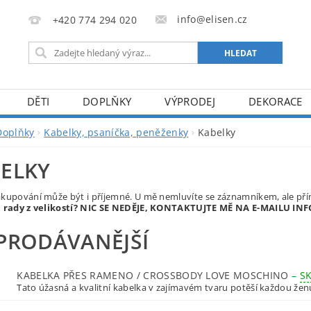
info@elisen.cz
+420 774 294 020
DĚTI
DOPLŇKY
VÝPRODEJ
DEKORACE
Doplňky
Kabelky, psaníčka, peněženky
Kabelky
ELKY
akupování může být i příjemné. U mě nemluvíte se záznamníkem, ale p
i rady z velikostí? NIC SE NEDĚJE, KONTAKTUJTE MĚ NA E-MAILU 
PRODÁVANĚJŠÍ
KABELKA PŘES RAMENO / CROSSBODY LOVE MOSCHINO
–
S
Tato úžasná a kvalitní kabelka v zajímavém tvaru potěší každou ženu