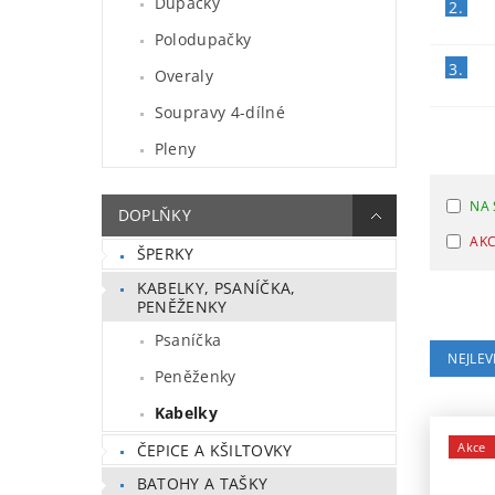
Dupačky
2.
Polodupačky
3.
Overaly
Soupravy 4-dílné
Pleny
NA 
DOPLŇKY
AK
ŠPERKY
KABELKY, PSANÍČKA,
PENĚŽENKY
Psaníčka
NEJLEV
Peněženky
Kabelky
Akce
ČEPICE A KŠILTOVKY
BATOHY A TAŠKY