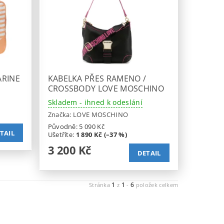
ARINE
KABELKA PŘES RAMENO /
CROSSBODY LOVE MOSCHINO
Skladem - ihned k odeslání
Značka:
LOVE MOSCHINO
Původně:
5 090 Kč
TAIL
Ušetříte
:
1 890 Kč (–37 %)
3 200 Kč
DETAIL
1
1
6
Stránka
z
-
položek celkem