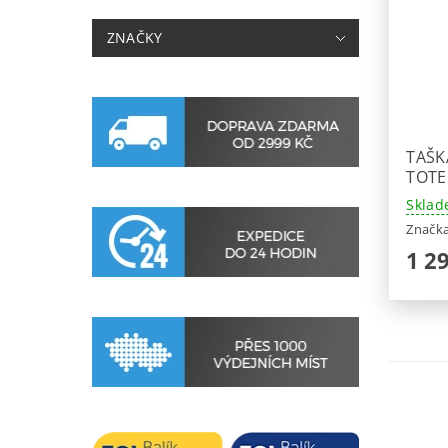
ZNAČKY
TAŠK
TOTE
Sklad
Značk
1 2