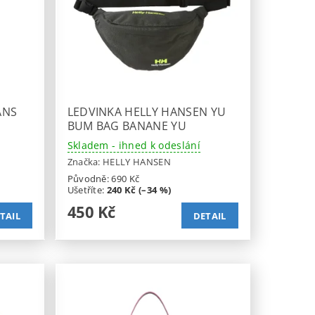
ANS
LEDVINKA HELLY HANSEN YU
BUM BAG BANANE YU
Skladem - ihned k odeslání
Značka:
HELLY HANSEN
Původně:
690 Kč
Ušetříte
:
240 Kč (–34 %)
450 Kč
TAIL
DETAIL