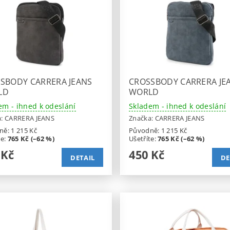
SBODY CARRERA JEANS
CROSSBODY CARRERA JE
LD
WORLD
em - ihned k odeslání
Skladem - ihned k odeslání
a:
CARRERA JEANS
Značka:
CARRERA JEANS
ně:
1 215 Kč
Původně:
1 215 Kč
te
:
765 Kč (–62 %)
Ušetříte
:
765 Kč (–62 %)
 Kč
450 Kč
DETAIL
DE