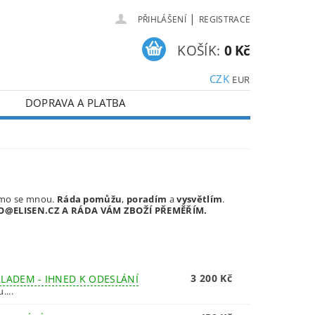
|
PŘIHLÁŠENÍ
REGISTRACE
KOŠÍK:
0 Kč
CZK
EUR
DOPRAVA A PLATBA
římo se mnou.
Ráda pomůžu
,
poradím
a
vysvětlím
.
INFO@ELISEN.CZ A RÁDA VÁM ZBOŽÍ PŘEMĚŘÍM.
3 200 Kč
KLADEM - IHNED K ODESLÁNÍ
....