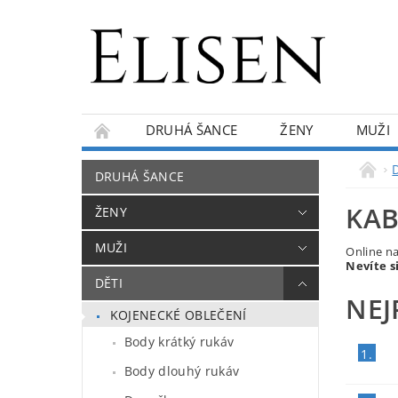
DRUHÁ ŠANCE
ŽENY
MUŽI
KONTAKTY
O NÁS
BLOG
DRUHÁ ŠANCE
KAB
ŽENY
MUŽI
Online n
Nevíte s
DĚTI
NEJ
KOJENECKÉ OBLEČENÍ
Body krátký rukáv
1.
Body dlouhý rukáv