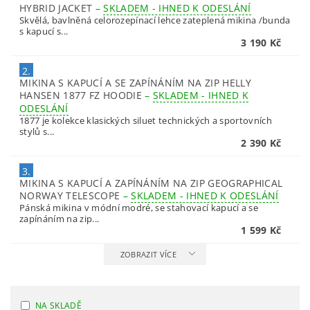
HYBRID JACKET
–
SKLADEM - IHNED K ODESLÁNÍ
Skvělá, bavlněná celorozepínací lehce zateplená mikina /bunda
s kapucí s...
3 190 Kč
2.
MIKINA S KAPUCÍ A SE ZAPÍNÁNÍM NA ZIP HELLY
HANSEN 1877 FZ HOODIE
–
SKLADEM - IHNED K
ODESLÁNÍ
1877 je kolekce klasických siluet technických a sportovních
stylů s...
2 390 Kč
3.
MIKINA S KAPUCÍ A ZAPÍNÁNÍM NA ZIP GEOGRAPHICAL
NORWAY TELESCOPE
–
SKLADEM - IHNED K ODESLÁNÍ
Pánská mikina v módní modré, se stahovací kapucí a se
zapínáním na zip...
1 599 Kč
ZOBRAZIT VÍCE
NA SKLADĚ