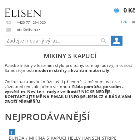
0 Kč
CZK
EUR
+420 774 294 020
info@elisen.cz
MIKINY S KAPUCÍ
Pánské mikiny v ležérním stylu pro pány, co mají rádi výjimečnost.
Samozřejmostí
moderní střihy
a
kvalitní materiály
.
Online nakupování může být i příjemné. U mě nemluvíte se
záznamníkem, ale přímo se mnou.
Ráda pomůžu
,
poradím
a
vysvětlím
.
Nevíte si rady z velikostí? NIC SE NEDĚJE,
KONTAKTUJTE MĚ NA E-MAILU INFO@ELISEN.CZ A RÁDA VÁM
ZBOŽÍ PŘEMĚŘÍM.
NEJPRODÁVANĚJŠÍ
1.
BUNDA / MIKINA S KAPUCÍ HELLY HANSEN STRIPE