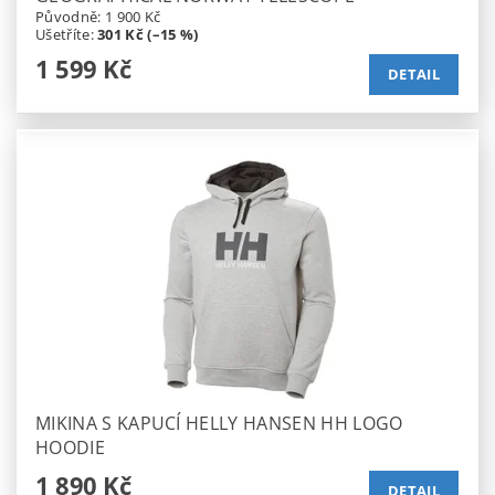
Původně:
1 900 Kč
Ušetříte
:
301 Kč (–15 %)
1 599 Kč
DETAIL
MIKINA S KAPUCÍ HELLY HANSEN HH LOGO
HOODIE
1 890 Kč
DETAIL