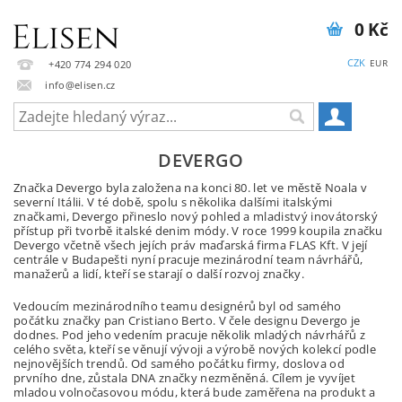
0 Kč
CZK
EUR
+420 774 294 020
info@elisen.cz
DEVERGO
Značka Devergo byla založena na konci 80. let ve městě Noala v
severní Itálii. V té době, spolu s několika dalšími italskými
značkami, Devergo přineslo nový pohled a mladistvý inovátorský
přístup při tvorbě italské denim módy. V roce 1999 koupila značku
Devergo včetně všech jejích práv maďarská firma FLAS Kft. V její
centrále v Budapešti nyní pracuje mezinárodní team návrhářů,
manažerů a lidí, kteří se starají o další rozvoj značky.
Vedoucím mezinárodního teamu designérů byl od samého
počátku značky pan Cristiano Berto. V čele designu Devergo je
dodnes. Pod jeho vedením pracuje několik mladých návrhářů z
celého světa, kteří se věnují vývoji a výrobě nových kolekcí podle
nejnovějších trendů. Od samého počátku firmy, doslova od
prvního dne, zůstala DNA značky nezměněná. Cílem je vyvíjet
mladou volnočasovou módu, která bude zaměřena na produkt a