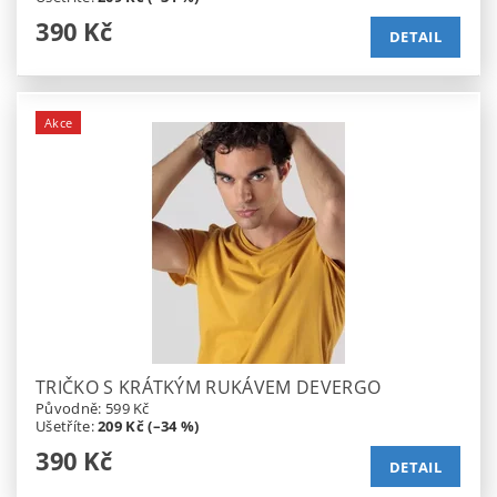
390 Kč
DETAIL
Akce
TRIČKO S KRÁTKÝM RUKÁVEM DEVERGO
Původně:
599 Kč
Ušetříte
:
209 Kč (–34 %)
390 Kč
DETAIL