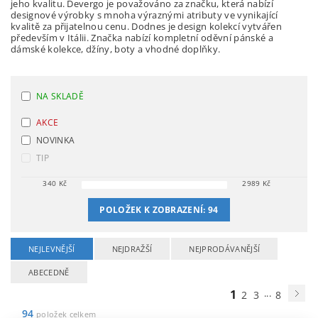
jeho kvalitu. Devergo je považováno za značku, která nabízí
designové výrobky s mnoha výraznými atributy ve vynikající
kvalitě za přijatelnou cenu. Dodnes je design kolekcí vytvářen
především v Itálii. Značka nabízí kompletní oděvní pánské a
dámské kolekce, džíny, boty a vhodné doplňky.
NA SKLADĚ
AKCE
NOVINKA
TIP
340
Kč
2989
Kč
POLOŽEK K ZOBRAZENÍ:
94
NEJLEVNĚJŠÍ
NEJDRAŽŠÍ
NEJPRODÁVANĚJŠÍ
ABECEDNĚ
1
...
2
3
8
94
položek celkem