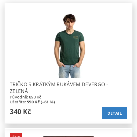
TRIČKO S KRÁTKÝM RUKÁVEM DEVERGO -
ZELENÁ
Původně:
890 Kč
Ušetříte
:
550 Kč (–61 %)
340 Kč
DETAIL
Akce