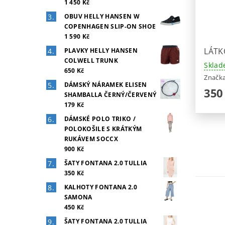
1 450 Kč
OBUV HELLY HANSEN W
COPENHAGEN SLIP-ON SHOE
1 590 Kč
LÁTK
PLAVKY HELLY HANSEN
COLWELL TRUNK
Sklad
650 Kč
Značk
DÁMSKÝ NÁRAMEK ELISEN
350
SHAMBALLA ČERNÝ/ČERVENÝ
179 Kč
DÁMSKÉ POLO TRIKO /
POLOKOŠILE S KRÁTKÝM
RUKÁVEM SOCCX
900 Kč
ŠATY FONTANA 2.0 TULLIA
350 Kč
KALHOTY FONTANA 2.0
SAMONA
450 Kč
ŠATY FONTANA 2.0 TULLIA