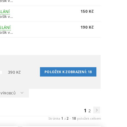
šík v...
150 Kč
SLÁNÍ
šík v...
190 Kč
SLÁNÍ
šík v...
390
Kč
POLOŽEK K ZOBRAZENÍ:
18
A VÝROBCŮ
1
2
1
2
18
Stránka
z
-
položek celkem