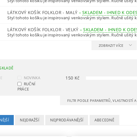
Styl tohoto košíku je inspirovaný venkovským stylem. Ručně ušitý ko
LÁTKOVÝ KOŠÍK FOLKLOR - MALÝ
–
SKLADEM - IHNED K ODE
Styl tohoto košíku je inspirovaný venkovským stylem. Ručně ušitý ko
LÁTKOVÝ KOŠÍK FOLKLOR - VELKÝ
–
SKLADEM - IHNED K ODE
Styl tohoto košíku je inspirovaný venkovským stylem. Ručně ušitý ko
ZOBRAZIT VÍCE
SKLADĚ
150
Kč
CE
NOVINKA
RUČNÍ
PRÁCE
FILTR PODLE PARAMETRŮ, VLASTNOSTÍ 
NĚJŠÍ
NEJDRAŽŠÍ
NEJPRODÁVANĚJŠÍ
ABECEDNĚ