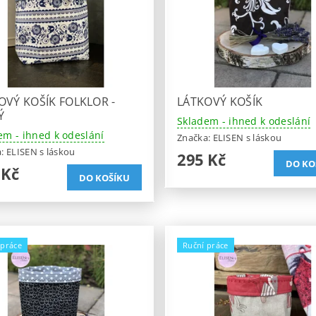
OVÝ KOŠÍK FOLKLOR -
LÁTKOVÝ KOŠÍK
Ý
Skladem - ihned k odeslání
em - ihned k odeslání
Značka:
ELISEN s láskou
a:
ELISEN s láskou
295 Kč
 Kč
 práce
Ruční práce