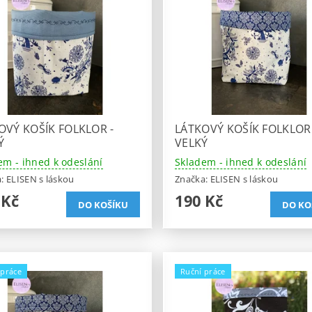
OVÝ KOŠÍK FOLKLOR -
LÁTKOVÝ KOŠÍK FOLKLOR 
Ý
VELKÝ
em - ihned k odeslání
Skladem - ihned k odeslání
a:
ELISEN s láskou
Značka:
ELISEN s láskou
 Kč
190 Kč
 práce
Ruční práce