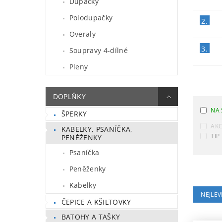
Dupačky
Polodupačky
2.
Overaly
3.
Soupravy 4-dílné
Pleny
DOPLŇKY
NA 
ŠPERKY
AK
KABELKY, PSANÍČKA,
TIP
PENĚŽENKY
Psaníčka
Peněženky
Kabelky
NEJLEV
ČEPICE A KŠILTOVKY
BATOHY A TAŠKY