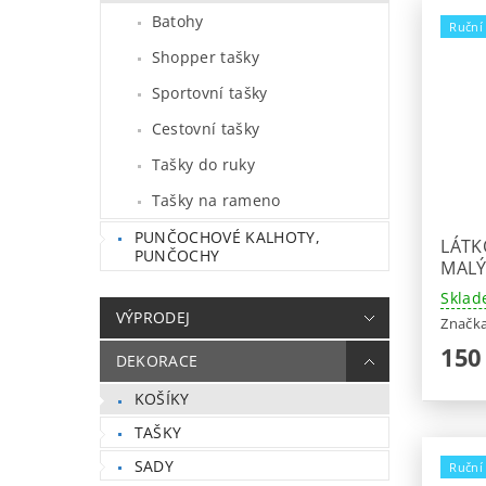
Batohy
Ruční
Shopper tašky
Sportovní tašky
Cestovní tašky
Tašky do ruky
Tašky na rameno
PUNČOCHOVÉ KALHOTY,
LÁTK
PUNČOCHY
MAL
Sklad
VÝPRODEJ
Značk
150
DEKORACE
KOŠÍKY
TAŠKY
SADY
Ruční