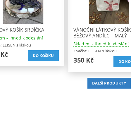
OVÝ KOŠÍK SRDÍČKA
VÁNOČNÍ LÁTKOVÝ KOŠÍ
BÉŽOVÝ ANDÍLCI - MALÝ
em - ihned k odeslání
Skladem - ihned k odeslání
a:
ELISEN s láskou
Značka:
ELISEN s láskou
 Kč
350 Kč
DALŠÍ PRODUKTY