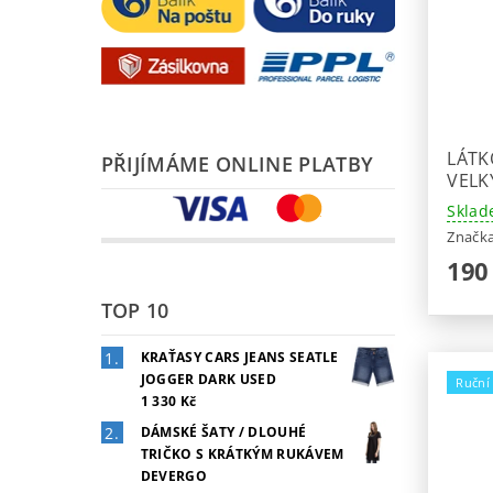
LÁTK
PŘIJÍMÁME ONLINE PLATBY
VELK
Sklad
Značk
190
TOP 10
KRAŤASY CARS JEANS SEATLE
JOGGER DARK USED
Ruční
1 330 Kč
DÁMSKÉ ŠATY / DLOUHÉ
TRIČKO S KRÁTKÝM RUKÁVEM
DEVERGO