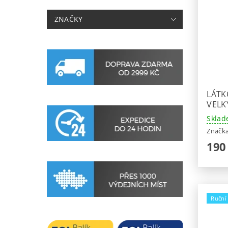
ZNAČKY
LÁTK
VELK
Sklad
Značk
190
Ruční