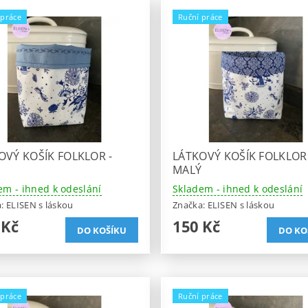
 práce
Ruční práce
OVÝ KOŠÍK FOLKLOR -
LÁTKOVÝ KOŠÍK FOLKLOR 
Ý
MALÝ
em - ihned k odeslání
Skladem - ihned k odeslání
a:
ELISEN s láskou
Značka:
ELISEN s láskou
 Kč
150 Kč
 práce
Ruční práce