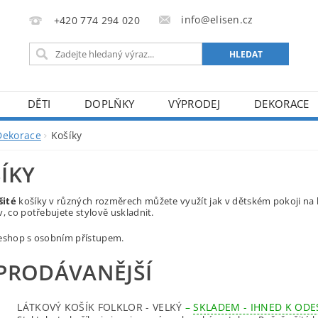
info@elisen.cz
+420 774 294 020
DĚTI
DOPLŇKY
VÝPRODEJ
DEKORACE
Dekorace
Košíky
ÍKY
šité
košíky v různých rozměrech můžete využít jak v dětském pokoji na 
v, co potřebujete stylově uskladnit.
 eshop s osobním přístupem.
PRODÁVANĚJŠÍ
LÁTKOVÝ KOŠÍK FOLKLOR - VELKÝ
–
SKLADEM - IHNED K ODE