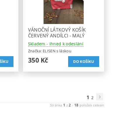
K
VÁNOČNÍ LÁTKOVÝ KOŠÍK
ČERVENÝ ANDÍLCI - MALÝ
Skladem - ihned k odeslání
Značka:
ELISEN s láskou
350 Kč
1
2
1
2
18
Stránka
z
-
položek celkem