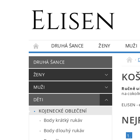
DRUHÁ ŠANCE
ŽENY
MUŽI
KONTAKTY
O NÁS
BLOG
DRUHÁ ŠANCE
KOŠ
ŽENY
MUŽI
Ručně u
na cokoli
DĚTI
ELISEN -
KOJENECKÉ OBLEČENÍ
NEJ
Body krátký rukáv
Body dlouhý rukáv
1.