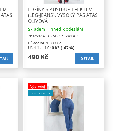
TEM
LEGÍNY S PUSH-UP EFEKTEM
 ATAS
(LEG-JEANS), VYSOKÝ PAS ATAS
OLIVOVÁ
Skladem - ihned k odeslání
Značka:
ATAS SPORTSWEAR
Původně:
1 500 Kč
Ušetříte
:
1 010 Kč (–67 %)
490 Kč
TAIL
DETAIL
Výprodej
Druhá šance