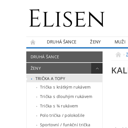
DRUHÁ ŠANCE
ŽENY
MUŽI
KONTAKTY
O NÁS
BLOG
DRUHÁ ŠANCE
KA
ŽENY
TRIČKA A TOPY
Trička s krátkým rukávem
Trička s dlouhým rukávem
Trička s ¾ rukávem
Polo trička / polokošile
Sportovní / funkční trička