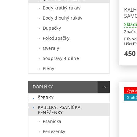
Body krátký rukáv
KALH
SAM
Body dlouhý rukáv
Sklad
Dupačky
Značk
Polodupačky
Původ
Ušetří
Overaly
450
Soupravy 4-dílné
Pleny
DOPLŇKY
Výpro
ŠPERKY
Druhá
KABELKY, PSANÍČKA,
PENĚŽENKY
Psaníčka
Peněženky