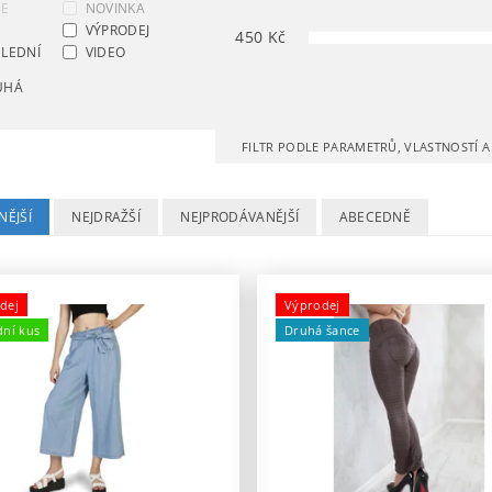
CE
NOVINKA
VÝPRODEJ
450
Kč
LEDNÍ
VIDEO
UHÁ
FILTR PODLE PARAMETRŮ, VLASTNOSTÍ 
NĚJŠÍ
NEJDRAŽŠÍ
NEJPRODÁVANĚJŠÍ
ABECEDNĚ
dej
Výprodej
dní kus
Druhá šance