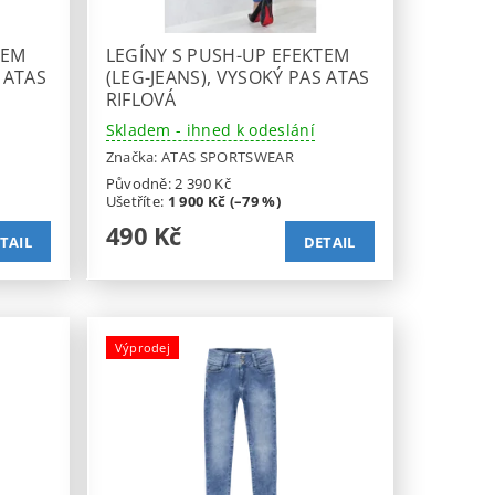
TEM
LEGÍNY S PUSH-UP EFEKTEM
 ATAS
(LEG-JEANS), VYSOKÝ PAS ATAS
RIFLOVÁ
Skladem - ihned k odeslání
Značka:
ATAS SPORTSWEAR
Původně:
2 390 Kč
Ušetříte
:
1 900 Kč (–79 %)
490 Kč
TAIL
DETAIL
Výprodej