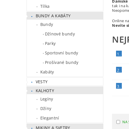
Dámské k
tak i na 
Tílka
Neopome
BUNDY A KABÁTY
Online n
Bundy
Nevíte s
Džínové bundy
NEJ
Parky
Sportovní bundy
1.
Prošívané bundy
2.
Kabáty
VESTY
3.
KALHOTY
Legíny
Džíny
Elegantní
NA 
MIKINY A SVETRY