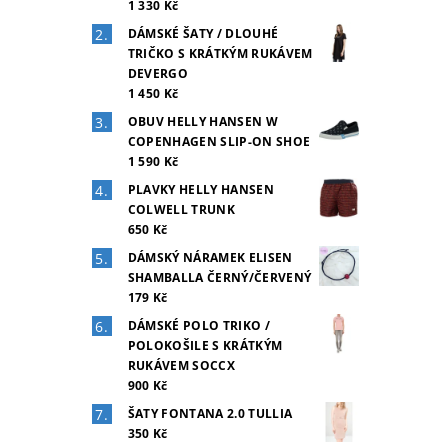
1 330 Kč
DÁMSKÉ ŠATY / DLOUHÉ
TRIČKO S KRÁTKÝM RUKÁVEM
DEVERGO
1 450 Kč
OBUV HELLY HANSEN W
COPENHAGEN SLIP-ON SHOE
1 590 Kč
PLAVKY HELLY HANSEN
COLWELL TRUNK
650 Kč
DÁMSKÝ NÁRAMEK ELISEN
SHAMBALLA ČERNÝ/ČERVENÝ
179 Kč
DÁMSKÉ POLO TRIKO /
POLOKOŠILE S KRÁTKÝM
RUKÁVEM SOCCX
900 Kč
ŠATY FONTANA 2.0 TULLIA
350 Kč