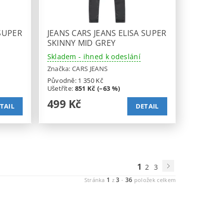
 SUPER
JEANS CARS JEANS ELISA SUPER
SKINNY MID GREY
Skladem - ihned k odeslání
Značka:
CARS JEANS
Původně:
1 350 Kč
Ušetříte
:
851 Kč (–63 %)
499 Kč
TAIL
DETAIL
1
2
3
1
3
36
Stránka
z
-
položek celkem