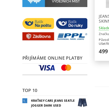
JEAN
SKIN
Sklad
Značk
Původ
Ušetří
499
PŘIJÍMÁME ONLINE PLATBY
TOP 10
KRAŤASY CARS JEANS SEATLE
JOGGER DARK USED