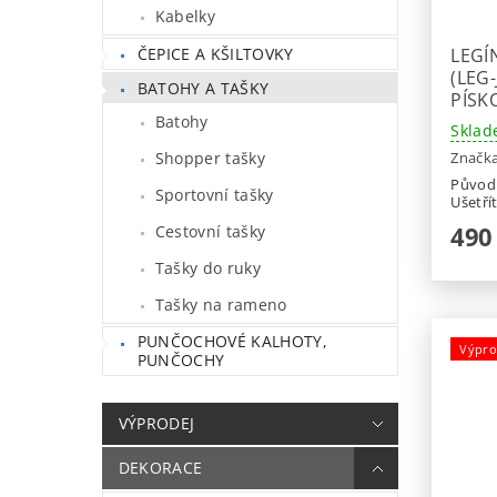
Kabelky
ČEPICE A KŠILTOVKY
LEGÍ
(LEG
BATOHY A TAŠKY
PÍSK
Batohy
Sklad
Shopper tašky
Značk
Původ
Sportovní tašky
Ušetří
490
Cestovní tašky
Tašky do ruky
Tašky na rameno
PUNČOCHOVÉ KALHOTY,
Výpro
PUNČOCHY
VÝPRODEJ
DEKORACE