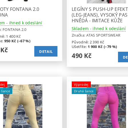
OTY FONTANA 2.0
LEGÍNY S PUSH-UP EFEK
ONA
(LEG-JEANS), VYSOKÝ PAS
HNĚDÁ - IMITACE KŮŽE
em - ihned k odeslání
Skladem - ihned k odeslání
a:
FONTANA 2.0
Značka:
ATAS SPORTSWEAR
ně:
1 400 Kč
te
:
950 Kč (–67 %)
Původně:
2 390 Kč
Ušetříte
:
1 900 Kč (–79 %)
 Kč
DETAIL
490 Kč
DE
dej
Výprodej
 šance
Druhá šance