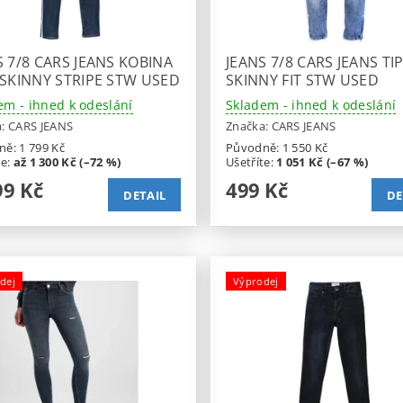
S 7/8 CARS JEANS KOBINA
JEANS 7/8 CARS JEANS TI
 SKINNY STRIPE STW USED
SKINNY FIT STW USED
em - ihned k odeslání
Skladem - ihned k odeslání
a:
CARS JEANS
Značka:
CARS JEANS
ně:
1 799 Kč
Původně:
1 550 Kč
te
:
až 1 300 Kč (–72 %)
Ušetříte
:
1 051 Kč (–67 %)
9 Kč
499 Kč
DETAIL
DE
dej
Výprodej