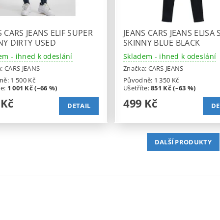
S CARS JEANS ELIF SUPER
JEANS CARS JEANS ELISA
NY DIRTY USED
SKINNY BLUE BLACK
em - ihned k odeslání
Skladem - ihned k odeslání
a:
CARS JEANS
Značka:
CARS JEANS
ně:
1 500 Kč
Původně:
1 350 Kč
te
:
1 001 Kč (–66 %)
Ušetříte
:
851 Kč (–63 %)
 Kč
499 Kč
DETAIL
DE
DALŠÍ PRODUKTY