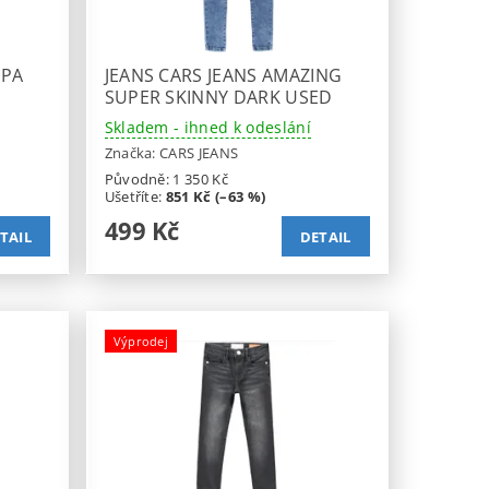
PPA
JEANS CARS JEANS AMAZING
SUPER SKINNY DARK USED
Skladem - ihned k odeslání
Značka:
CARS JEANS
Původně:
1 350 Kč
Ušetříte
:
851 Kč (–63 %)
499 Kč
TAIL
DETAIL
Výprodej