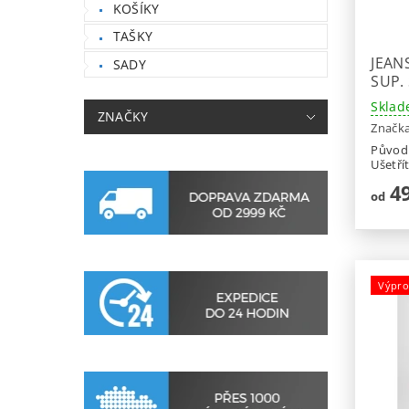
KOŠÍKY
TAŠKY
JEAN
SADY
SUP.
Sklad
ZNAČKY
Značk
Původ
Ušetří
49
od
Výpro