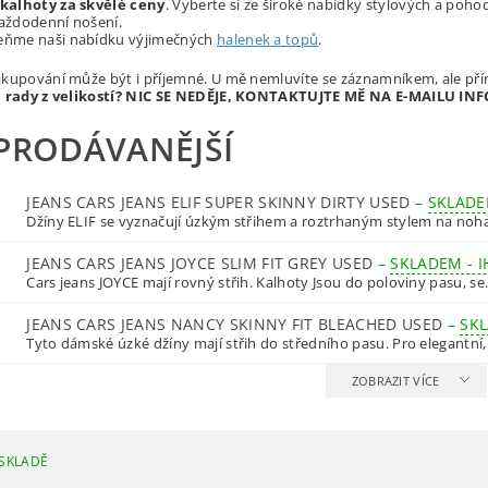
alhoty za skvělé ceny
. Vyberte si ze široké nabídky stylových a poho
každodenní nošení.
ňme naši nabídku výjimečných
halenek a topů
.
akupování může být i příjemné. U mě nemluvíte se záznamníkem, ale p
i rady z velikostí? NIC SE NEDĚJE, KONTAKTUJTE MĚ NA E-MAILU 
PRODÁVANĚJŠÍ
JEANS CARS JEANS ELIF SUPER SKINNY DIRTY USED
–
SKLADE
Džíny ELIF se vyznačují úzkým střihem a roztrhaným stylem na nohav
JEANS CARS JEANS JOYCE SLIM FIT GREY USED
–
SKLADEM - 
Cars jeans JOYCE mají rovný střih. Kalhoty Jsou do poloviny pasu, se.
JEANS CARS JEANS NANCY SKINNY FIT BLEACHED USED
–
SKL
Tyto dámské úzké džíny mají střih do středního pasu. Pro elegantní, 
ZOBRAZIT VÍCE
SKLADĚ