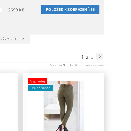
2699
Kč
POLOŽEK K ZOBRAZENÍ:
36
A VÝROBCŮ
1
2
3
1
3
36
Stránka
z
-
položek celkem
Výprodej
Druhá šance