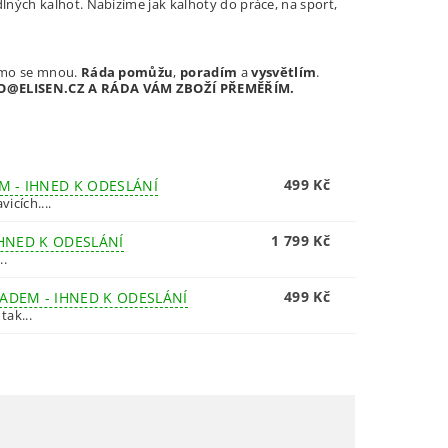
dlných kalhot. Nabízíme jak kalhoty do práce, na sport,
římo se mnou.
Ráda pomůžu
,
poradím
a
vysvětlím
.
INFO@ELISEN.CZ A RÁDA VÁM ZBOŽÍ PŘEMĚŘÍM.
499 Kč
M - IHNED K ODESLÁNÍ
icích....
1 799 Kč
IHNED K ODESLÁNÍ
..
499 Kč
ADEM - IHNED K ODESLÁNÍ
tak...