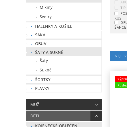
AK
Mikiny
TIP
POS
Svetry
KUS
DR
HALENKY A KOŠILE
ŠANCE
SAKA
OBUV
ŠATY A SUKNĚ
NEJLEV
Šaty
Sukně
Výpro
ŠORTKY
Posle
PLAVKY
MUŽI
DĚTI
KOJENECKÉ OBLEČENÍ