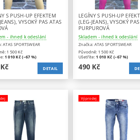
NY S PUSH-UP EFEKTEM
LEGÍNY S PUSH-UP EFEK
-JEANS), VYSOKÝ PAS ATAS
(LEG-JEANS), VYSOKÝ PAS
OVÁ
PURPUROVÁ
em - ihned k odeslání
Skladem - ihned k odeslání
a:
ATAS SPORTSWEAR
Značka:
ATAS SPORTSWEAR
ně:
1 500 Kč
Původně:
1 500 Kč
te
:
1 010 Kč (–67 %)
Ušetříte
:
1 010 Kč (–67 %)
 Kč
490 Kč
DETAIL
DE
dej
Výprodej