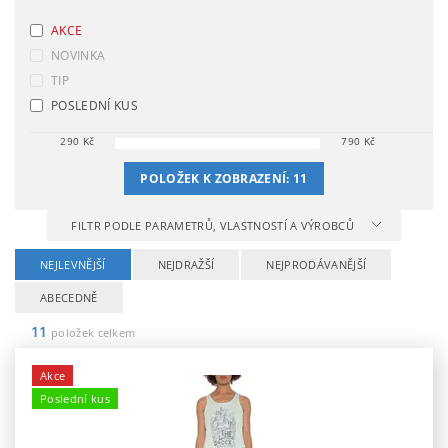
AKCE
NOVINKA
TIP
POSLEDNÍ KUS
290
Kč
790
Kč
POLOŽEK K ZOBRAZENÍ:
11
FILTR PODLE PARAMETRŮ, VLASTNOSTÍ A VÝROBCŮ
NEJLEVNĚJŠÍ
NEJDRAŽŠÍ
NEJPRODÁVANĚJŠÍ
ABECEDNĚ
11
položek celkem
Akce
Poslední kus