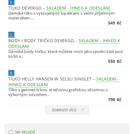
1.
TÍLKO DEVERGO
–
SKLADEM - IHNED K ODESLÁNÍ
Dámské tílko s vykrojenými lopatkami s velmi příjemným
materiálem....
549 Kč
2.
BODY / BODY TRIČKO DEVERGO
–
SKLADEM - IHNED K
ODESLÁNÍ
Dámské body tričko, které můžete nosit jako spodní část pod
košili a...
550 Kč
3.
TÍLKO HELLY HANSEN W SELSLI SINGLET
–
SKLADEM -
IHNED K ODESLÁNÍ
Tílko s geometrickou, strečovou grafickou síťovinou s
výborným odvodem...
790 Kč
ZOBRAZIT VÍCE
NA SKLADĚ