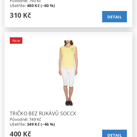
Původně:
790 Kč
Ušetříte
:
480 Kč (–60 %)
310 Kč
DETAIL
Akce
TRIČKO BEZ RUKÁVŮ SOCCX
Původně:
749 Kč
Ušetříte
:
349 Kč (–46 %)
400 Kč
DETAIL