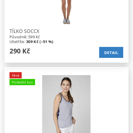
TÍLKO SOCCX
Původně:
599 Kč
Ušetříte
:
309 Kč (–51 %)
290 Kč
DETAIL
Akce
Poslední kus