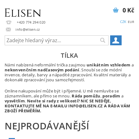
0 Kč
CZK
EUR
+420 774 294 020
info@elisen.cz
TÍLKA
Námi nabízená neformální trička zaujmou
unikátním vzhledem
a
nekonvenčním nadčasovým podání
. Snoubí se zde módní
invence, detaily, barvy a nápadité zpracování. Kvalitní materiály a
dokonalé zpracování jsou samozřejmostí.
Online nakupování může být i příjemné. U mě nemluvíte se
záznamníkem, ale přímo se mnou.
Ráda pomůžu
,
poradím
a
vysvětlím
.
Nevíte si rady z velikostí? NIC SE NEDĚJE,
KONTAKTUJTE MĚ NA E-MAILU INFO@ELISEN.CZ A RÁDA VÁM
ZBOŽÍ PŘEMĚŘÍM.
NEJPRODÁVANĚJŠÍ