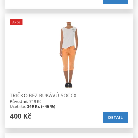
Akce
TRIČKO BEZ RUKÁVŮ SOCCX
Původně:
749 Kč
Ušetříte
:
349 Kč (–46 %)
400 Kč
DETAIL