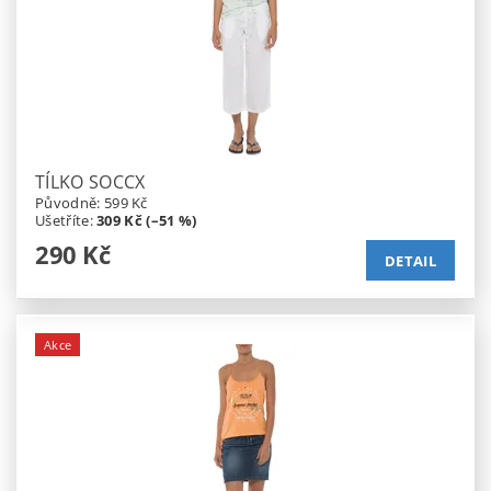
TÍLKO SOCCX
Původně:
599 Kč
Ušetříte
:
309 Kč (–51 %)
290 Kč
DETAIL
Akce