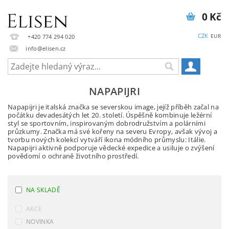
0 Kč
CZK
EUR
+420 774 294 020
info@elisen.cz
NAPAPIJRI
Napapijri je italská značka se severskou image, jejíž příběh začal na
počátku devadesátých let 20. století. Úspěšně kombinuje ležérní
styl se sportovním, inspirovaným dobrodružstvím a polárními
průzkumy. Značka má své kořeny na severu Evropy, avšak vývoj a
tvorbu nových kolekcí vytváří ikona módního průmyslu: Itálie.
Napapijri aktivně podporuje vědecké expedice a usiluje o zvýšení
povědomí o ochraně životního prostředí.
NA SKLADĚ
AKCE
NOVINKA