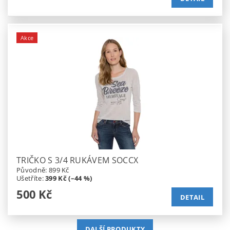
Akce
TRIČKO S 3/4 RUKÁVEM SOCCX
Původně:
899 Kč
Ušetříte
:
399 Kč (–44 %)
500 Kč
DETAIL
DALŠÍ PRODUKTY