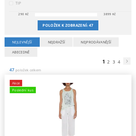
TIP
290
Kč
3899
Kč
POLOŽEK K ZOBRAZENÍ:
47
NEJLEVNĚJŠÍ
NEJDRAŽŠÍ
NEJPRODÁVANĚJŠÍ
ABECEDNĚ
1
2
3
4
47
položek celkem
Akce
Poslední kus