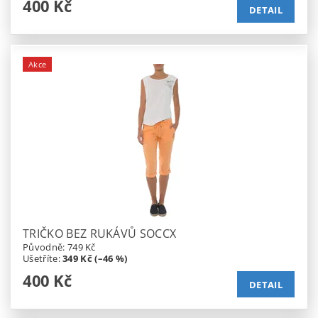
400 Kč
DETAIL
Akce
TRIČKO BEZ RUKÁVŮ SOCCX
Původně:
749 Kč
Ušetříte
:
349 Kč (–46 %)
400 Kč
DETAIL