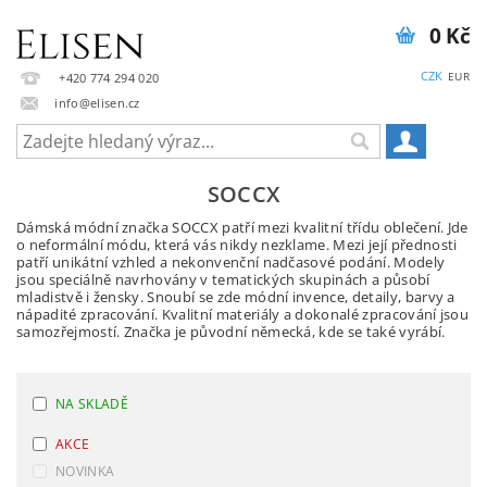
0 Kč
CZK
EUR
+420 774 294 020
info@elisen.cz
SOCCX
Dámská módní značka SOCCX patří mezi kvalitní třídu oblečení. Jde
o neformální módu, která vás nikdy nezklame. Mezi její přednosti
patří unikátní vzhled a nekonvenční nadčasové podání. Modely
jsou speciálně navrhovány v tematických skupinách a působí
mladistvě i žensky. Snoubí se zde módní invence, detaily, barvy a
nápadité zpracování. Kvalitní materiály a dokonalé zpracování jsou
samozřejmostí. Značka je původní německá, kde se také vyrábí.
NA SKLADĚ
AKCE
NOVINKA