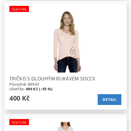
Výprodej
TRIČKO S DLOUHÝM RUKÁVEM SOCCX
Původně:
899 Kč
Ušetříte
:
499 Kč (–55 %)
400 Kč
DETAIL
Výprodej