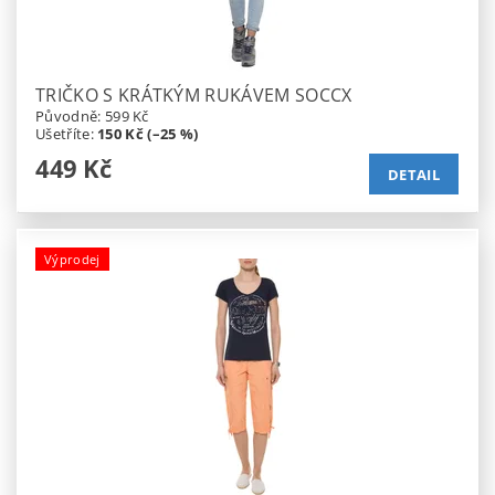
TRIČKO S KRÁTKÝM RUKÁVEM SOCCX
Původně:
599 Kč
Ušetříte
:
150 Kč (–25 %)
449 Kč
DETAIL
Výprodej