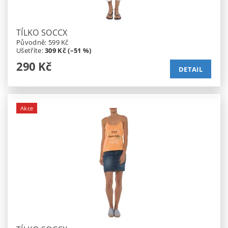
TÍLKO SOCCX
Původně:
599 Kč
Ušetříte
:
309 Kč (–51 %)
290 Kč
DETAIL
Akce