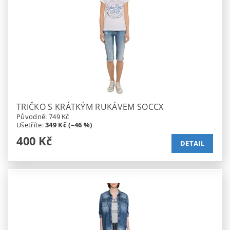
TRIČKO S KRÁTKÝM RUKÁVEM SOCCX
Původně:
749 Kč
Ušetříte
:
349 Kč (–46 %)
400 Kč
DETAIL