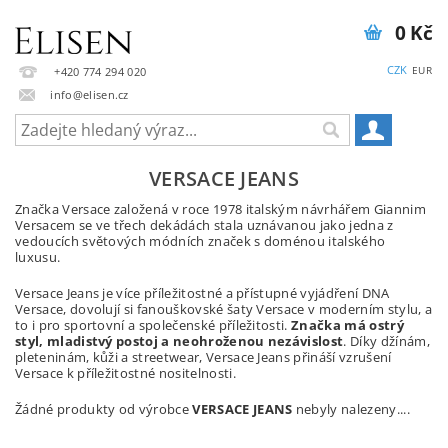
0 Kč
CZK
EUR
+420 774 294 020
info@elisen.cz
VERSACE JEANS
Značka Versace založená v roce 1978 italským návrhářem Giannim
Versacem se ve třech dekádách stala uznávanou jako jedna z
vedoucích světových módních značek s doménou italského
luxusu.
Versace Jeans je více příležitostné a přístupné vyjádření DNA
Versace, dovolují si fanouškovské šaty Versace v moderním stylu, a
to i pro sportovní a společenské příležitosti.
Značka má ostrý
styl, mladistvý postoj a neohroženou nezávislost
. Díky džínám,
pleteninám, kůži a streetwear, Versace Jeans přináší vzrušení
Versace k příležitostné nositelnosti.
Žádné produkty od výrobce
VERSACE JEANS
nebyly nalezeny....