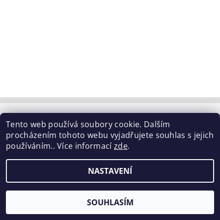
Tabulka velikostí
|
Doprava a Platba
|
Blog
|
Tento web používá soubory cookie. Dalším
Podmínky ochrany osobních údajů
|
Obchodní podmínky
|
procházením tohoto webu vyjadřujete souhlas s jejich
Výměna / vrácení zboží
používáním.. Více informací
zde
.
2026 ©
ELISEN
, všechna práva vyhrazena
NASTAVENÍ
Vytvořil Shoptet
SOUHLASÍM