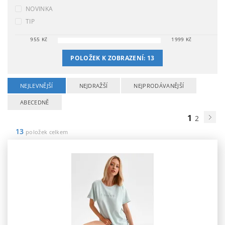
NOVINKA
TIP
955
Kč
1999
Kč
POLOŽEK K ZOBRAZENÍ:
13
NEJLEVNĚJŠÍ
NEJDRAŽŠÍ
NEJPRODÁVANĚJŠÍ
ABECEDNĚ
1
2
13
položek celkem