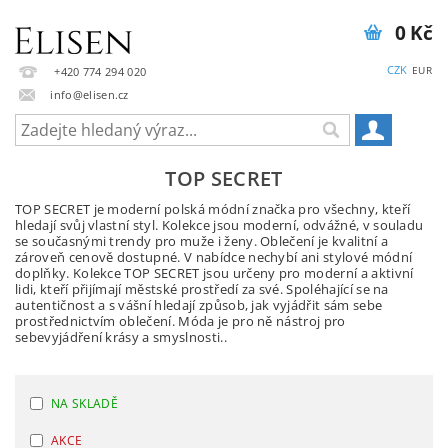
0 Kč
CZK
EUR
+420 774 294 020
info@elisen.cz
TOP SECRET
TOP SECRET je moderní polská módní značka pro všechny, kteří
hledají svůj vlastní styl. Kolekce jsou moderní, odvážné, v souladu
se současnými trendy pro muže i ženy. Oblečení je kvalitní a
zároveň cenově dostupné. V nabídce nechybí ani stylové módní
doplňky. Kolekce TOP SECRET jsou určeny pro moderní a aktivní
lidi, kteří přijímají městské prostředí za své. Spoléhající se na
autentičnost a s vášní hledají způsob, jak vyjádřit sám sebe
prostřednictvím oblečení. Móda je pro ně nástroj pro
sebevyjádření krásy a smyslnosti..
NA SKLADĚ
AKCE