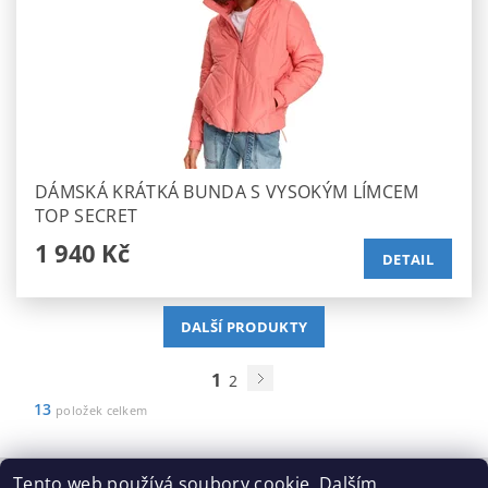
DÁMSKÁ KRÁTKÁ BUNDA S VYSOKÝM LÍMCEM
TOP SECRET
1 940 Kč
DETAIL
DALŠÍ PRODUKTY
1
2
13
položek celkem
Tento web používá soubory cookie. Dalším