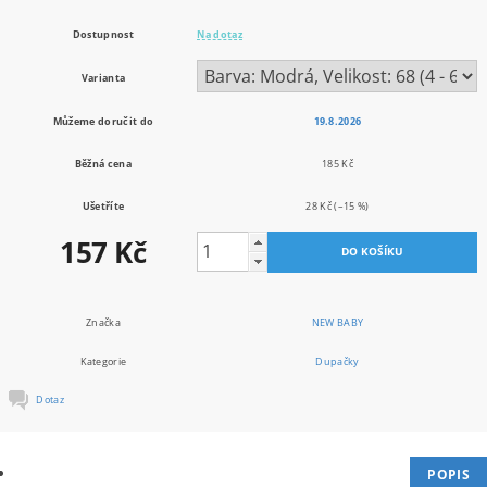
Dostupnost
Na dotaz
Varianta
Můžeme doručit do
19.8.2026
Běžná cena
185 Kč
Ušetříte
28 Kč
(–15 %)
157 Kč
Značka
NEW BABY
Kategorie
Dupačky
Dotaz
POPIS