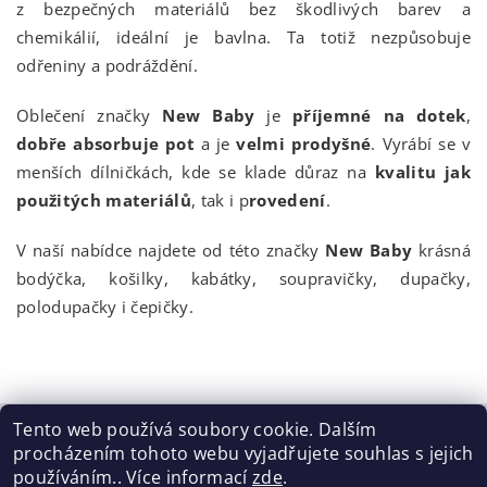
z bezpečných materiálů bez škodlivých barev a
chemikálií, ideální je bavlna. Ta totiž nezpůsobuje
odřeniny a podráždění.
Oblečení značky
New Baby
je
příjemné na dotek
,
dobře absorbuje pot
a je
velmi prodyšné
. Vyrábí se v
menších dílničkách, kde se klade důraz na
kvalitu jak
použitých materiálů
, tak i p
rovedení
.
V naší nabídce najdete od této značky
New Baby
krásná
bodýčka, košilky, kabátky, soupravičky, dupačky,
polodupačky i čepičky.
Tento web používá soubory cookie. Dalším
procházením tohoto webu vyjadřujete souhlas s jejich
Tabulka velikostí
|
Doprava a Platba
|
Blog
|
Podmínky ochrany osobních údajů
|
Obchodní podmínky
|
používáním.. Více informací
zde
.