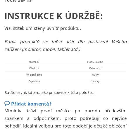
100% Bavlna
INSTRUKCE K ÚDRŽBĚ:
Viz. štítek umístěný uvnitř produktu.
Barva produktů se může lišit dle nastavení Vašeho
zařízení (monitor, mobil, tablet atd.)
Materiál
100% Bavlna
Období
Celoroční
Vhodné pro
Kluky
Zapínání
Cvočky
Buďte první, kdo napíše příspěvek k této položce.
Přidat komentář
Miminka tráví první měsíce po porodu především
spánkem a odpočinkem, proto potřebují co nejvíce
pohodlí. Ideální volbou pro toto období je dětské oblečení