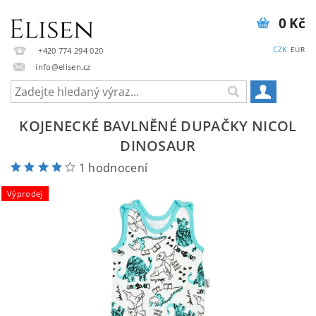
0 Kč
CZK
EUR
+420 774 294 020
info@elisen.cz
KOJENECKÉ BAVLNĚNÉ DUPAČKY NICOL
DINOSAUR
1 hodnocení
Výprodej