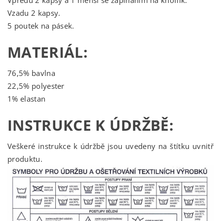
Vpředu 2 kapsy a 1 menší se zapínáním na knoflík.
Vzadu 2 kapsy.
5 poutek na pásek.
MATERIÁL:
76,5% bavlna
22,5% polyester
1% elastan
INSTRUKCE K ÚDRŽBĚ:
Veškeré instrukce k údržbě jsou uvedeny na štítku uvnitř
produktu.