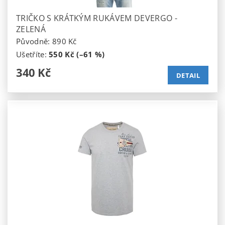
TRIČKO S KRÁTKÝM RUKÁVEM DEVERGO -
ZELENÁ
Původně:
890 Kč
Ušetříte
:
550 Kč (–61 %)
340 Kč
DETAIL