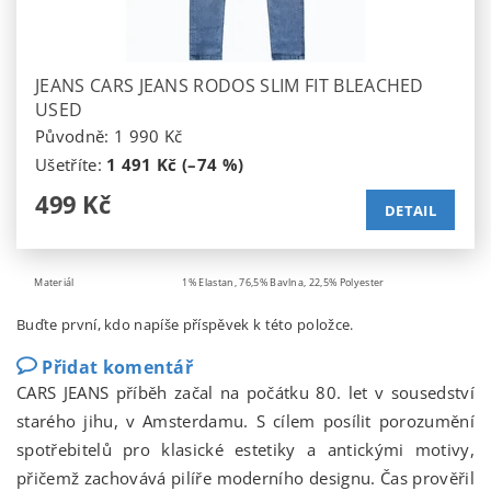
JEANS CARS JEANS RODOS SLIM FIT BLEACHED
USED
Původně:
1 990 Kč
Ušetříte
:
1 491 Kč (–74 %)
499 Kč
DETAIL
Materiál
1% Elastan, 76,5% Bavlna, 22,5% Polyester
Buďte první, kdo napíše příspěvek k této položce.
Přidat komentář
CARS JEANS příběh začal na počátku 80. let v sousedství
starého jihu, v Amsterdamu. S cílem posílit porozumění
spotřebitelů pro klasické estetiky a antickými motivy,
přičemž zachovává pilíře moderního designu. Čas prověřil