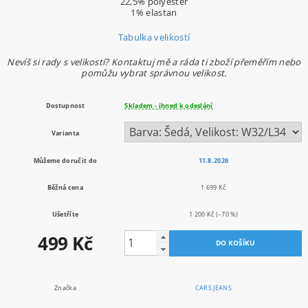
22,5% polyester
1% elastan
Tabulka velikostí
Nevíš si rady s velikostí? Kontaktuj mě a ráda ti zboží přeměřím nebo
pomůžu vybrat správnou velikost.
Dostupnost
Skladem - ihned k odeslání
Varianta
Můžeme doručit do
11.8.2026
Běžná cena
1 699 Kč
Ušetříte
1 200 Kč
(–70 %)
499 Kč
Značka
CARS JEANS