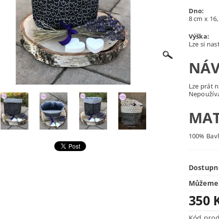
Dno:
8 cm x 16
Výška:
Lze si nas
NÁV
Lze prát n
Nepoužíva
MAT
100% Bav
Dostupn
Můžeme 
350 
Kód pro