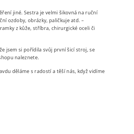
í jiné. Sestra je velmi šikovná na ruční
ní ozdoby, obrázky, paličkuje atd. –
ramky z kůže, stříbra, chirurgické oceli či
jsem si pořídila svůj první šicí stroj, se
shopu naleznete.
vdu děláme s radostí a těší nás, když vidíme