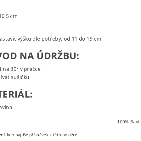
16,5 cm
nastavit výšku dle potřeby, od 11 do 19 cm
OD NA ÚDRŽBU:
t na 30° v pračce
ívat sušičku
ERIÁL:
avlna
100% Bavl
ní, kdo napíše příspěvek k této položce.