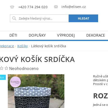
info@elisen.cz
+420 774 294 020
DĚTI
DOPLŇKY
VÝPRODEJ
DEKORACE
Dekorace
Košíky
Látkový košík srdíčka
KOVÝ KOŠÍK SRDÍČKA
Neohodnoceno
Ručně uši
áce
dětském p
Prostě v c
ROZ
Jedná se o