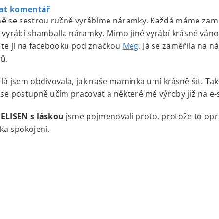
dat komentář
ě se sestrou ručně vyrábíme náramky. Každá máme zaměřen
 vyrábí shamballa náramky. Mimo jiné vyrábí krásné vánoč
te ji na facebooku pod značkou
Meg
. Já se zaměřila na ná
ů.
lá jsem obdivovala, jak naše maminka umí krásně šít. Takže 
se postupně učím pracovat a některé mé výroby již na e-
u
ELISEN s láskou
jsme pojmenovali proto, protože to opra
ka spokojeni.