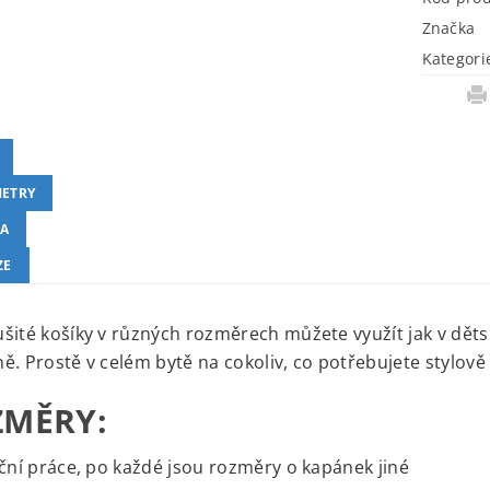
Značka
Kategori
ETRY
A
ZE
šité košíky v různých rozměrech můžete využít jak v dět
ě. Prostě v celém bytě na cokoliv, co potřebujete stylově 
ZMĚRY:
uční práce, po každé jsou rozměry o kapánek jiné