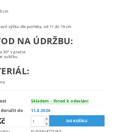
,5 cm
tavit výšku dle potřeby, od 11 do 19 cm
OD NA ÚDRŽBU:
a 30° v pračce
t sušičku
ERIÁL:
lna
ost
Skladem - ihned k odeslání
doručit do
11.8.2026
Kč
duktu
ELISEN/KOSIK3