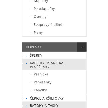
Dupačky
Polodupačky
Overaly
Soupravy 4-dílné
Pleny
DOPLŇKY
ŠPERKY
KABELKY, PSANÍČKA,
PENĚŽENKY
Psaníčka
Peněženky
Kabelky
ČEPICE A KŠILTOVKY
BATOHY A TAŠKY