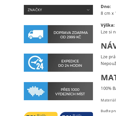
Dno:
ZNAČKY
8 cm x 
Výška:
Lze si 
NÁV
Lze prá
Nepouž
MAT
100% B
Materiál
Buďte prv