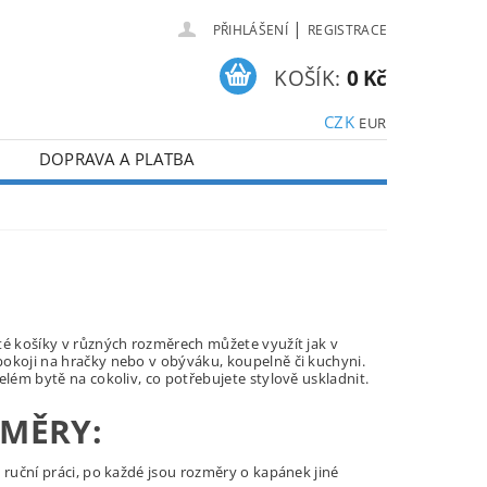
|
PŘIHLÁŠENÍ
REGISTRACE
KOŠÍK:
0 Kč
CZK
EUR
DOPRAVA A PLATBA
té košíky v různých rozměrech můžete využít jak v
okoji na hračky nebo v obýváku, koupelně či kuchyni.
elém bytě na cokoliv, co potřebujete stylově uskladnit.
MĚRY:
 ruční práci, po každé jsou rozměry o kapánek jiné