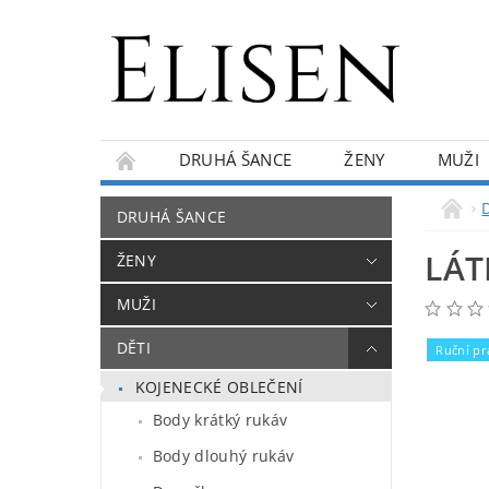
DRUHÁ ŠANCE
ŽENY
MUŽI
KONTAKTY
O NÁS
BLOG
DRUHÁ ŠANCE
LÁT
ŽENY
MUŽI
DĚTI
Ruční pr
KOJENECKÉ OBLEČENÍ
Body krátký rukáv
Body dlouhý rukáv