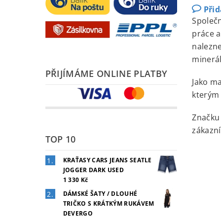
Při
Společn
práce a
nalezne
minerál
PŘIJÍMÁME ONLINE PLATBY
Jako ma
kterým 
Značk
zákazní
TOP 10
KRAŤASY CARS JEANS SEATLE
JOGGER DARK USED
1 330 Kč
DÁMSKÉ ŠATY / DLOUHÉ
TRIČKO S KRÁTKÝM RUKÁVEM
DEVERGO