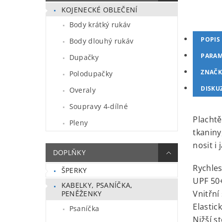
KOJENECKÉ OBLEČENÍ
Body krátký rukáv
POPIS
Body dlouhý rukáv
PARAM
Dupačky
ZNAČK
Polodupačky
DISKU
Overaly
Soupravy 4-dílné
Plachtě
Pleny
tkaniny
nosit i 
DOPLŇKY
Rychle
ŠPERKY
UPF 50
KABELKY, PSANÍČKA,
Vnitřní
PENĚŽENKY
Elastic
Psaníčka
Nižší s