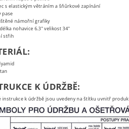
c s elastickým větráním a šňůrkové zapínání
v pase
ištěné námořní grafiky
 délka nohavice 6.3" velikost 34"
í střih
ERIÁL:
lyamid
stan
TRUKCE K ÚDRŽBĚ:
 instrukce k údržbě jsou uvedeny na štítku uvnitř produk