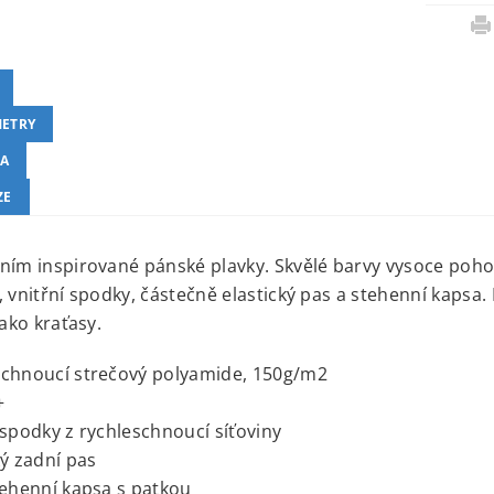
ETRY
A
ZE
ním inspirované pánské plavky. Skvělé barvy vysoce poho
, vnitřní spodky, částečně elastický pas a stehenní kapsa.
jako kraťasy.
schnoucí strečový polyamide, 150g/m2
+
 spodky z rychleschnoucí síťoviny
ký zadní pas
tehenní kapsa s patkou