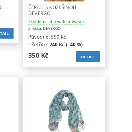
O
ČEPICE S KOŽEŠINOU
DEVERGO
Skladem - ihned k odeslání
Značka:
DEVERGO
TAIL
Původně:
590 Kč
Ušetříte
:
240 Kč (–40 %)
350 Kč
DETAIL