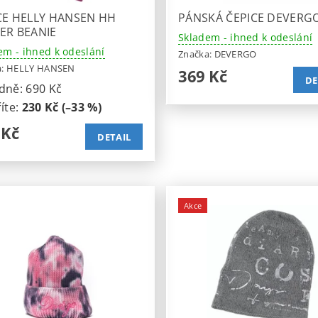
CE HELLY HANSEN HH
PÁNSKÁ ČEPICE DEVERG
ER BEANIE
Skladem - ihned k odeslání
em - ihned k odeslání
Značka:
DEVERGO
a:
HELLY HANSEN
369 Kč
DE
dně:
690 Kč
íte
:
230 Kč (–33 %)
 Kč
DETAIL
Akce