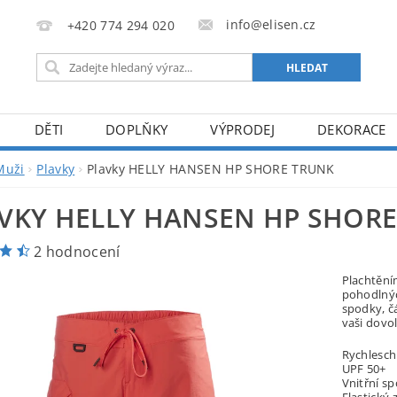
info@elisen.cz
+420 774 294 020
DĚTI
DOPLŇKY
VÝPRODEJ
DEKORACE
Muži
Plavky
Plavky HELLY HANSEN HP SHORE TRUNK
VKY HELLY HANSEN HP SHOR
2 hodnocení
Plachtění
pohodlnýc
spodky, čá
vaši dovo
Rychlesch
UPF 50+
Vnitřní s