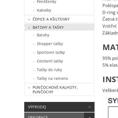
Peněženky
Poklope
Kabelky
D-ring 
Četné t
ČEPICE A KŠILTOVKY
Vnitřní
BATOHY A TAŠKY
Základn
Batohy
Shopper tašky
MAT
Sportovní tašky
95% po
Cestovní tašky
5% ela
Tašky do ruky
INS
Tašky na rameno
PUNČOCHOVÉ KALHOTY,
Veškeré
PUNČOCHY
VÝPRODEJ
DEKORACE