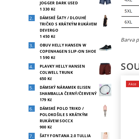
JOGGER DARK USED
1 330 Kč
DÁMSKÉ ŠATY / DLOUHÉ
TRIČKO S KRÁTKÝM RUKÁVEM
DEVERGO
1 450 Kč
Barva p
OBUV HELLY HANSEN W
COPENHAGEN SLIP-ON SHOE
1 590 Kč
SOU
PLAVKY HELLY HANSEN
COLWELL TRUNK
650 Kč
Akce
DÁMSKÝ NÁRAMEK ELISEN
SHAMBALLA ČERNÝ/ČERVENÝ
179 Kč
DÁMSKÉ POLO TRIKO /
POLOKOŠILE S KRÁTKÝM
RUKÁVEM SOCCX
900 Kč
ŠATY FONTANA 2.0 TULLIA