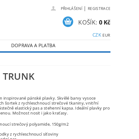
|
PŘIHLÁŠENÍ
REGISTRACE
KOŠÍK:
0 Kč
CZK
EUR
DOPRAVA A PLATBA
E TRUNK
m inspirované pánské plavky. Skvělé barvy vysoce
h šortek z rychleschnoucí strečové tkaniny, vnitřní
stečně elastický pas a stehenní kapsa. Ideální plavky pro
lenou. Možnost nosit i jako kraťasy.
noucí strečový polyamide, 150g/m2
podky z rychleschnoucí síťoviny