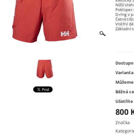
Elastický 
Nižší ste
Poklopec 
D-ring v p
Četné tiš
Vnitřní dé
Základní s
Dostupn
Varianta
Můžeme 
Běžná c
Ušetříte
800 
Značka
Kategori