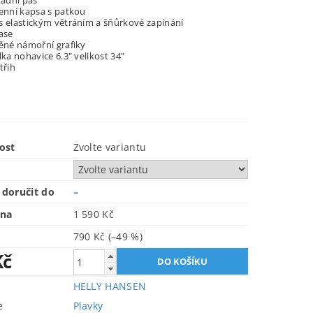
zadní pas
henní kapsa s patkou
s elastickým větráním a šňůrkové zapínání
ase
těné námořní grafiky
lka nohavice 6.3" velikost 34"
třih
ost
Zvolte variantu
doručit do
–
ena
1 590 Kč
790 Kč
(–49 %)
Kč
HELLY HANSEN
e
Plavky