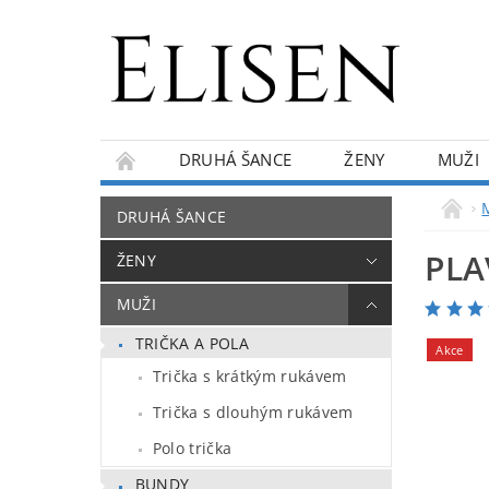
DRUHÁ ŠANCE
ŽENY
MUŽI
KONTAKTY
O NÁS
BLOG
DRUHÁ ŠANCE
PLA
ŽENY
MUŽI
TRIČKA A POLA
Akce
Trička s krátkým rukávem
Trička s dlouhým rukávem
Polo trička
BUNDY