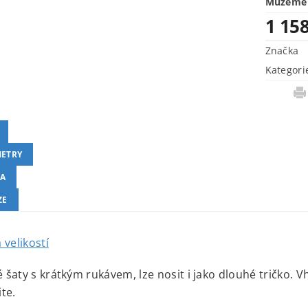
Můžeme 
1 15
Značka
Kategori
ETRY
A
ZE
 velikostí
šaty s krátkým rukávem, lze nosit i jako dlouhé tričko. V
te.