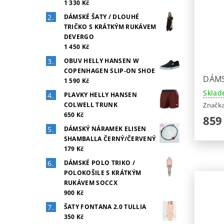
1 330 Kč
DÁMSKÉ ŠATY / DLOUHÉ
TRIČKO S KRÁTKÝM RUKÁVEM
DEVERGO
1 450 Kč
OBUV HELLY HANSEN W
COPENHAGEN SLIP-ON SHOE
DÁMS
1 590 Kč
Sklad
PLAVKY HELLY HANSEN
Značk
COLWELL TRUNK
650 Kč
859
DÁMSKÝ NÁRAMEK ELISEN
SHAMBALLA ČERNÝ/ČERVENÝ
179 Kč
DÁMSKÉ POLO TRIKO /
POLOKOŠILE S KRÁTKÝM
RUKÁVEM SOCCX
900 Kč
ŠATY FONTANA 2.0 TULLIA
350 Kč