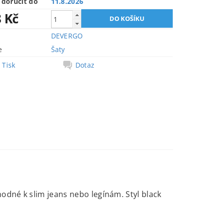
doručit do
11.8.2026
8 Kč
DEVERGO
e
Šaty
Tisk
Dotaz
hodné k slim jeans nebo legínám. Styl black