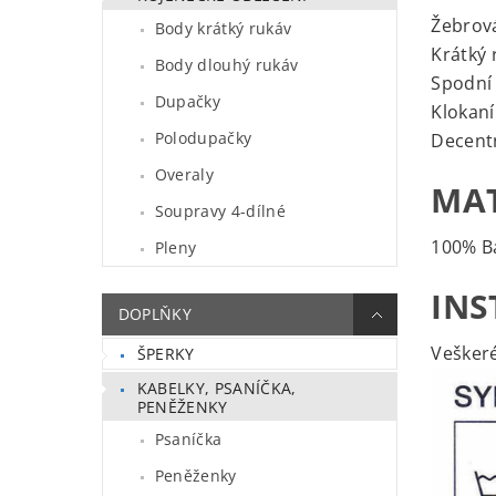
Žebrová
Body krátký rukáv
Krátký 
Body dlouhý rukáv
Spodní
Dupačky
Klokaní
Polodupačky
Decentn
Overaly
MAT
Soupravy 4-dílné
100% B
Pleny
INS
DOPLŇKY
Veškeré
ŠPERKY
KABELKY, PSANÍČKA,
PENĚŽENKY
Psaníčka
Peněženky