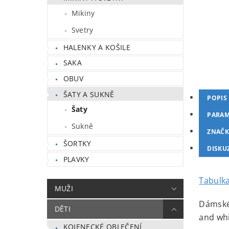
Mikiny
Svetry
HALENKY A KOŠILE
SAKA
OBUV
ŠATY A SUKNĚ
POPIS
Šaty
PARAM
Sukně
ZNAČK
ŠORTKY
DISKU
PLAVKY
Tabulka
MUŽI
Dámské 
DĚTI
and whi
KOJENECKÉ OBLEČENÍ