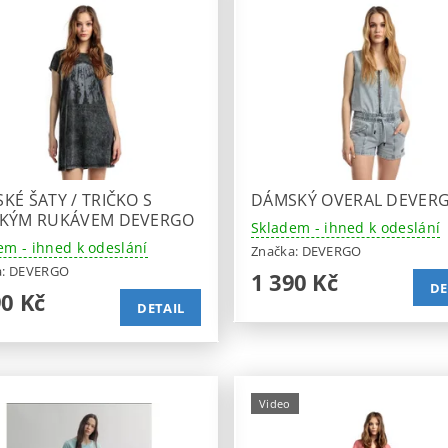
KÉ ŠATY / TRIČKO S
DÁMSKÝ OVERAL DEVER
KÝM RUKÁVEM DEVERGO
Skladem - ihned k odeslání
em - ihned k odeslání
Značka:
DEVERGO
a:
DEVERGO
1 390 Kč
DE
90 Kč
DETAIL
Video