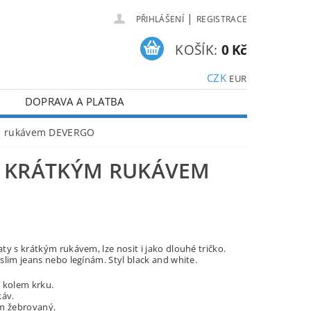
|
PŘIHLÁŠENÍ
REGISTRACE
KOŠÍK:
0 Kč
CZK
EUR
DOPRAVA A PLATBA
kým rukávem DEVERGO
S KRÁTKÝM RUKÁVEM
ty s krátkým rukávem, lze nosit i jako dlouhé tričko.
slim jeans nebo legínám. Styl black and white.
 kolem krku.
káv.
m žebrovaný.