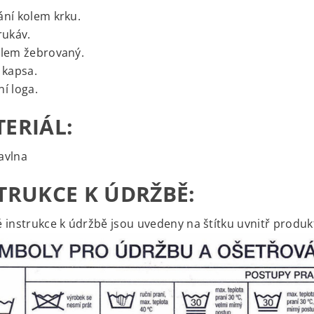
ní kolem krku.
rukáv.
 lem žebrovaný.
 kapsa.
í loga.
ERIÁL:
avlna
TRUKCE K ÚDRŽBĚ:
 instrukce k údržbě jsou uvedeny na štítku uvnitř produk