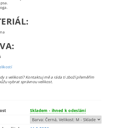
apsa.
loga.
ERIÁL:
lna
VA:
á
likostí
ady s velikostí? Kontaktuj mě a ráda ti zboží přeměřím
žu vybrat správnou velikost.
ost
Skladem - ihned k odeslání