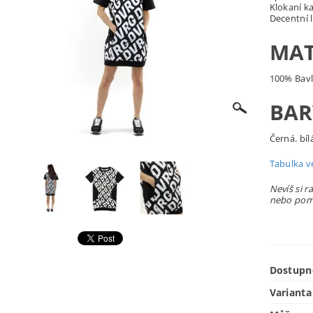
Klokaní k
Decentní 
MAT
100% Bav
BAR
Černá. bíl
Tabulka ve
Nevíš si r
nebo pomů
Dostupn
Varianta