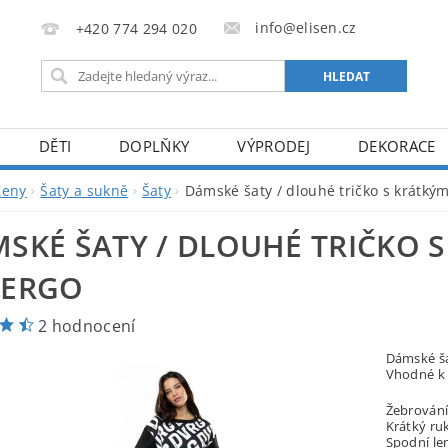
info@elisen.cz
+420 774 294 020
DĚTI
DOPLŇKY
VÝPRODEJ
DEKORACE
Ženy
Šaty a sukně
Šaty
Dámské šaty / dlouhé tričko s krát
SKÉ ŠATY / DLOUHÉ TRIČKO 
VERGO
2 hodnocení
Dámské ša
Vhodné k 
Žebrování
Krátký ru
Spodní le