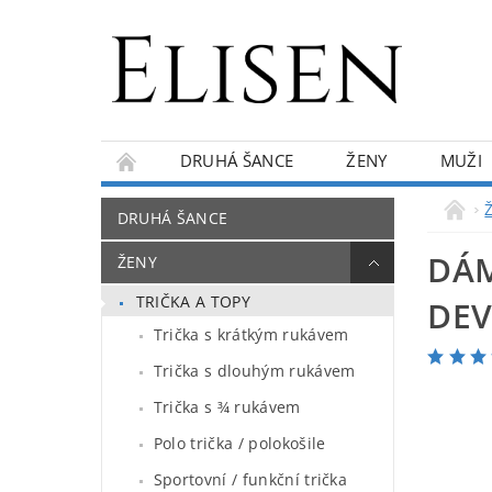
DRUHÁ ŠANCE
ŽENY
MUŽI
KONTAKTY
O NÁS
BLOG
DRUHÁ ŠANCE
DÁM
ŽENY
TRIČKA A TOPY
DE
Trička s krátkým rukávem
Trička s dlouhým rukávem
Trička s ¾ rukávem
Polo trička / polokošile
Sportovní / funkční trička