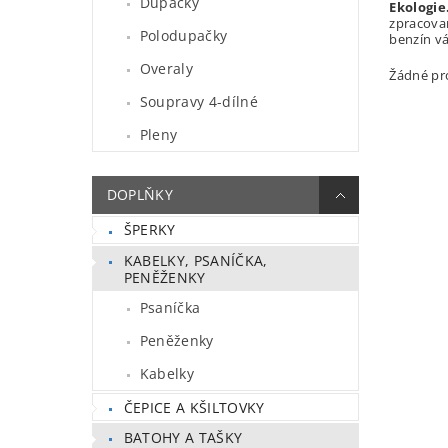
Dupačky
Ekologie
zpracovan
Polodupačky
benzín v
Overaly
Žádné pr
Soupravy 4-dílné
Pleny
DOPLŇKY
ŠPERKY
KABELKY, PSANÍČKA,
PENĚŽENKY
Psaníčka
Peněženky
Kabelky
ČEPICE A KŠILTOVKY
BATOHY A TAŠKY