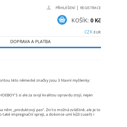
|
PŘIHLÁŠENÍ
REGISTRACE
KOŠÍK:
0 Kč
CZK
EUR
DOPRAVA A PLATBA
oritou této německé značky jsou 3 hlavní myšlenky:
EBOY´S si ale za svojí kvalitou opravdu stojí, nejen
na něm „produktový pas“. Zní to možná zvláštně, ale je to
 také impregnační sprej), a dokonce umí kůži (useň) i