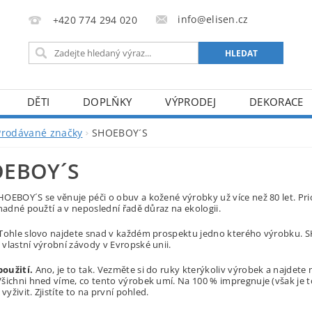
info@elisen.cz
+420 774 294 020
DĚTI
DOPLŇKY
VÝPRODEJ
DEKORACE
Prodávané značky
SHOEBOY´S
EBOY´S
OEBOY´S se věnuje péči o obuv a kožené výrobky už více než 80 let. Pri
snadné použtí a v neposlední řadě důraz na ekologii.
Tohle slovo najdete snad v každém prospektu jedno kterého výrobku. SHO
vlastní výrobní závody v Evropské unii.
oužití.
Ano, je to tak. Vezměte si do ruky kterýkoliv výrobek a najdete 
šichni hned víme, co tento výrobek umí. Na 100 % impregnuje (však je to
 vyživit. Zjistíte to na první pohled.