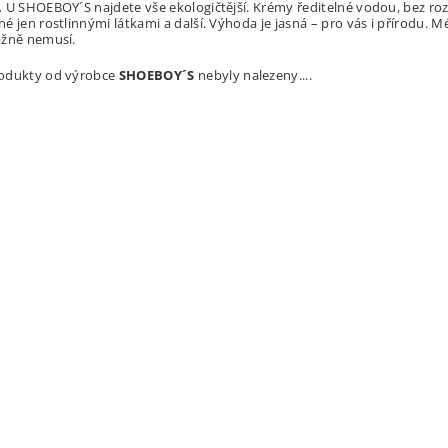
.
U SHOEBOY´S najdete vše ekologičtější. Krémy ředitelné vodou, bez roz
é jen rostlinnými látkami a další. Výhoda je jasná – pro vás i přírodu. 
ážně nemusí.
odukty od výrobce
SHOEBOY´S
nebyly nalezeny....