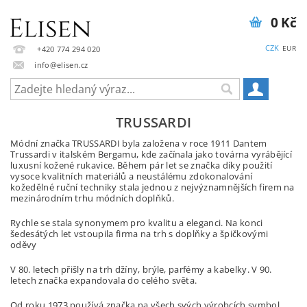
0 Kč
CZK
EUR
+420 774 294 020
info@elisen.cz
TRUSSARDI
Módní značka TRUSSARDI byla založena v roce 1911 Dantem
Trussardi v italském Bergamu, kde začínala jako továrna vyrábějící
luxusní kožené rukavice. Během pár let se značka díky použití
vysoce kvalitních materiálů a neustálému zdokonalování
kožedělné ruční techniky stala jednou z nejvýznamnějších firem na
mezinárodním trhu módních doplňků.
Rychle se stala synonymem pro kvalitu a eleganci. Na konci
šedesátých let vstoupila firma na trh s doplňky a špičkovými
oděvy
V 80. letech přišly na trh džíny, brýle, parfémy a kabelky. V 90.
letech značka expandovala do celého světa.
Od roku 1973 používá značka na všech svých výrobcích symbol