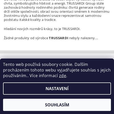
chrta, symbolizujícího hbitost a energii. TRUSSARDI Group stále
zachovává hodnoty rodinného podniku: čtvrtá generace rodiny
drží otěže společnosti, obrací svou orientaci směrem k modernímu
životnímu stylu a každodenní snaze reprezentovat samotnou
podstatu italské kvality a tradice.
Hledání nových rozměrů krásy, to je TRUSSARDI.
Žádné produkty od výrobce
TRUSSARDI
nebyly nalezeny....
Tabulka velikostí
|
Doprava a Platba
|
Blog
|
Tento web používá soubory cookie. Dalším
Podmínky ochrany osobních údajů
|
Obchodní podmínky
|
procházením tohoto webu vyjadřujete souhlas s jejich
Výměna / vrácení zboží
používáním.. Více informací
zde
.
2026 ©
ELISEN
, všechna práva vyhrazena
NASTAVENÍ
Vytvořil Shoptet
SOUHLASÍM