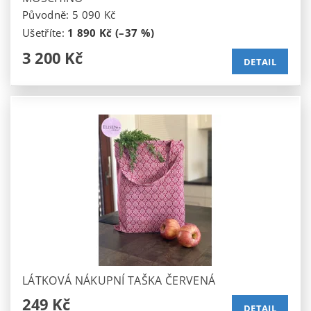
Původně:
5 090 Kč
Ušetříte
:
1 890 Kč (–37 %)
3 200 Kč
DETAIL
LÁTKOVÁ NÁKUPNÍ TAŠKA ČERVENÁ
249 Kč
DETAIL