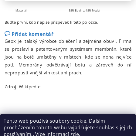
Materiál
55% Bavlna, 45% Modal
Buďte první, kdo napíše příspěvek k této položce.
Přidat komentář
Geox je italský výrobce oblečení a zejména obuvi. Firma
se proslavila patentovaným systémem membrán, které
jsou na botě umístěny v místech, kde se noha nejvíce
potí. Membrány odvětrávají botu a zároveň do ní
nepropustí vnější vlhkost ani prach.
Zdroj: Wikipedie
Tento web používá soubory cookie. Dalším
procházením tohoto webu vyjadřujete souhlas s jejich
Tabulka velikostí
|
Doprava a Platba
|
Blog
|
Podmínky ochrany osobních údajů
|
Obchodní podmínky
|
používáním.. Více informací
zde
.