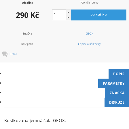
Ušetříte
709 Kč
(–70 %)
290 Kč
Značka
GEOX
Kategorie
Čepice a kšiltovky
Dotaz
POPIS
PARAMETRY
ZNAČKA
DISKUZE
Kostkovaná jemná šála GEOX.