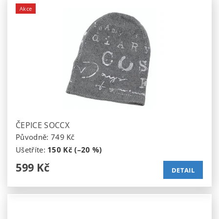
Akce
ČEPICE SOCCX
Původně:
749 Kč
Ušetříte
:
150 Kč (–20 %)
599 Kč
DETAIL