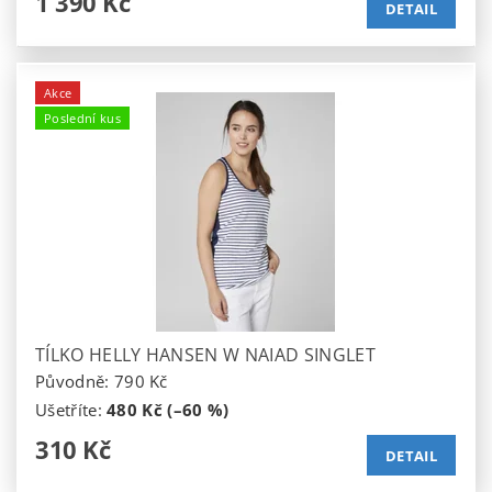
1 390 Kč
DETAIL
Akce
Poslední kus
TÍLKO HELLY HANSEN W NAIAD SINGLET
Původně:
790 Kč
Ušetříte
:
480 Kč (–60 %)
310 Kč
DETAIL