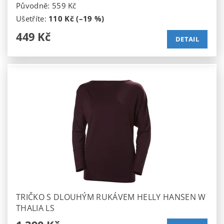
Původně:
559 Kč
Ušetříte
:
110 Kč (–19 %)
449 Kč
DETAIL
TRIČKO S DLOUHÝM RUKÁVEM HELLY HANSEN W
THALIA LS