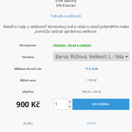
95% Bavlna
5% Elastan
Tabulka velikostí
Nevíš si rady s velikostí? Kontaktuj mě a ráda ti zboží přeměřím nebo
pomůžu vybrat správnou velikost.
Dostupnost
Skladem - ihned k odeslání
Varianta
Můžeme doručit do
11.8.2026
Běžná cena
1 799 Kč
Ušetříte
899 Kč
(–49 %)
900 Kč
Značka
SOCCX