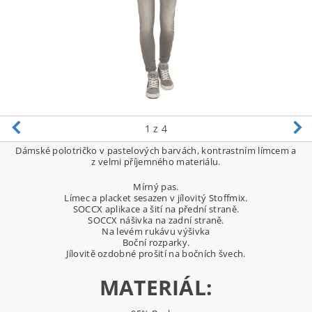
1
z 4
Dámské polotričko v pastelových barvách, kontrastním límcem a
z velmi příjemného materiálu.
Mírný pas.
Límec a placket sesazen v jílovitý Stoffmix.
SOCCX aplikace a šití na přední straně.
SOCCX nášivka na zadní straně.
Na levém rukávu výšivka
Boční rozparky.
Jílovitě ozdobné prošití na bočních švech.
MATERIÁL: