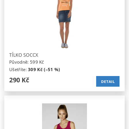
TÍLKO SOCCX
Původně:
599 Kč
Ušetříte
:
309 Kč (–51 %)
290 Kč
DETAIL