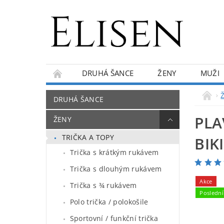
DRUHÁ ŠANCE
ŽENY
MUŽI
KONTAKTY
O NÁS
BLOG
DRUHÁ ŠANCE
PLA
ŽENY
TRIČKA A TOPY
BIK
Trička s krátkým rukávem
Trička s dlouhým rukávem
Akce
Trička s ¾ rukávem
Poslední
Polo trička / polokošile
Sportovní / funkční trička