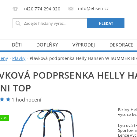
info@elisen.cz
+420 774 294 020
DĚTI
DOPLŇKY
VÝPRODEJ
DEKORACE
Ženy
Plavky
Plavková podprsenka Helly Hansen W SUMMER BI
VKOVÁ PODPRSENKA HELLY 
INI TOP
1 hodnocení
Bikiny He
vysoce kva
 kus
Lycrová t
Sportovní 
Lehce vyc