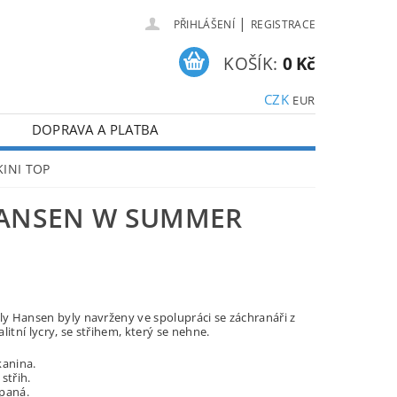
|
PŘIHLÁŠENÍ
REGISTRACE
KOŠÍK:
0 Kč
CZK
EUR
DOPRAVA A PLATBA
KINI TOP
HANSEN W SUMMER
lly Hansen byly navrženy ve spolupráci se záchranáři z
litní lycry, se střihem, který se nehne.
kanina.
střih.
paná.