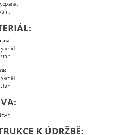
vycpaná.
ání.
ERIÁL:
část:
lyamid
astan
ka:
lyamid
astan
VA:
NAVY
TRUKCE K ÚDRŽBĚ: