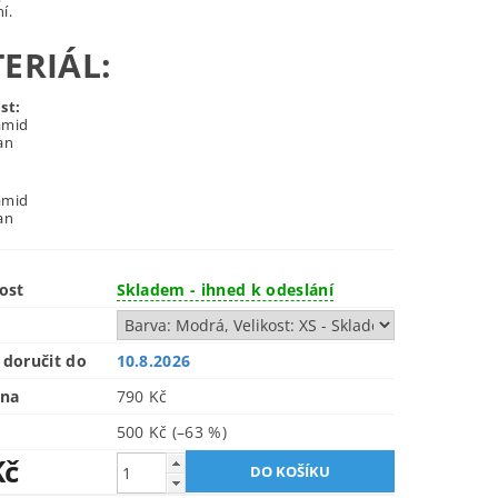
í.
ERIÁL:
st:
amid
an
:
amid
an
ost
Skladem - ihned k odeslání
doručit do
10.8.2026
ena
790 Kč
500 Kč
(–63 %)
Kč