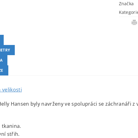
Značka
Kategori
ETRY
A
ZE
 velikosti
Helly Hansen byly navrženy ve spolupráci se záchranáři z vy
 tkanina.
ní střih.