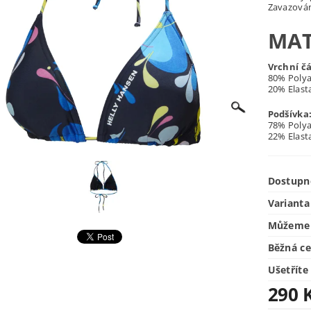
Zavazován
MAT
Vrchní čá
80% Poly
20% Elast
Podšívka
78% Poly
22% Elast
Dostupn
Varianta
Můžeme 
Běžná c
Ušetříte
290 