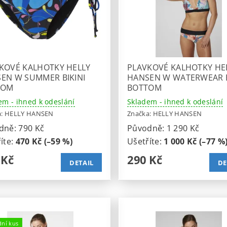
KOVÉ KALHOTKY HELLY
PLAVKOVÉ KALHOTKY HE
EN W SUMMER BIKINI
HANSEN W WATERWEAR B
TOM
BOTTOM
em - ihned k odeslání
Skladem - ihned k odeslání
a:
HELLY HANSEN
Značka:
HELLY HANSEN
dně:
790 Kč
Původně:
1 290 Kč
íte
:
470 Kč (–59 %)
Ušetříte
:
1 000 Kč (–77 %
 Kč
290 Kč
DETAIL
DE
dní kus