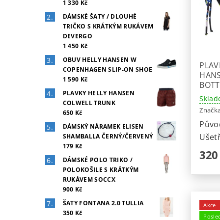
1 330 Kč
DÁMSKÉ ŠATY / DLOUHÉ
TRIČKO S KRÁTKÝM RUKÁVEM
DEVERGO
1 450 Kč
OBUV HELLY HANSEN W
PLAV
COPENHAGEN SLIP-ON SHOE
HANS
1 590 Kč
BOT
PLAVKY HELLY HANSEN
Sklad
COLWELL TRUNK
Značk
650 Kč
Půvo
DÁMSKÝ NÁRAMEK ELISEN
Ušetř
SHAMBALLA ČERNÝ/ČERVENÝ
179 Kč
320
DÁMSKÉ POLO TRIKO /
POLOKOŠILE S KRÁTKÝM
RUKÁVEM SOCCX
900 Kč
ŠATY FONTANA 2.0 TULLIA
Akce
350 Kč
Posle