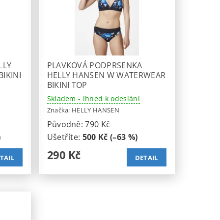
LLY
PLAVKOVÁ PODPRSENKA
IKINI
HELLY HANSEN W WATERWEAR
BIKINI TOP
Skladem - ihned k odeslání
Značka:
HELLY HANSEN
Původně:
790 Kč
)
Ušetříte
:
500 Kč (–63 %)
290 Kč
TAIL
DETAIL