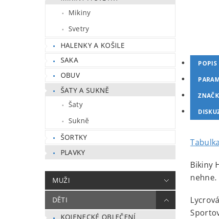
Mikiny
Svetry
HALENKY A KOŠILE
SAKA
POPIS
OBUV
PARAM
ŠATY A SUKNĚ
ZNAČK
Šaty
DISKU
Sukně
ŠORTKY
Tabulka
PLAVKY
Bikiny 
nehne.
MUŽI
Lycrová
DĚTI
Sportov
KOJENECKÉ OBLEČENÍ