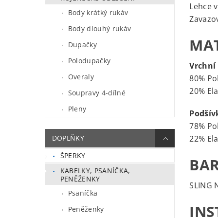
Lehce 
Body krátký rukáv
Zavazov
Body dlouhý rukáv
MAT
Dupačky
Polodupačky
Vrchní 
Overaly
80% Po
20% El
Soupravy 4-dílné
Pleny
Podšív
78% Po
22% El
DOPLŇKY
ŠPERKY
BAR
KABELKY, PSANÍČKA,
PENĚŽENKY
SLING 
Psaníčka
INS
Peněženky