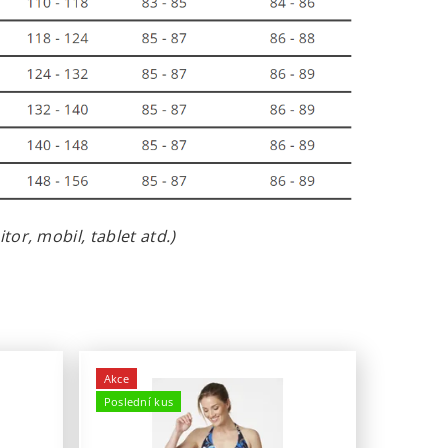
or, mobil, tablet atd.)
Akce
Poslední kus