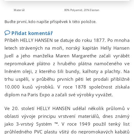
Materiál
80% Polyamid, 20% Elastan
Buďte první, kdo napíše příspěvek k této položce.
Přidat komentář
Příběh HELLY HANSEN se datuje do roku 1877. Po mnoha
letech strávených na moři, norský kapitán Helly Hansen
Juell a jeho manželka Maren Margarethe začali vyrábět
nepromokavé plátno z hrubého plátna namočeného ve
lněném oleji, z kterého šili bundy, kalhoty a plachty. Na
trhu uspěli, v průběhu prvních pěti let prodali přibližně
10.000 kusů výrobků. V roce 1878 společnost získala
diplom na Paris Expo a začali své výrobky vyvážet.
Ve 20. století HELLY HANSEN udělal několik průlomů v
oblasti vývoje principu vrstvení materiálů, dnes známý
jako 3-vrstvý Systém ™. V roce 1949 použil tenký list
průhledného PVC plastu všitý do nepromokavých kabátů