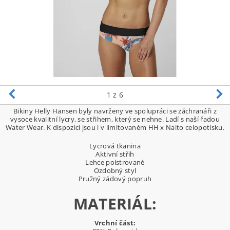
1
z 6
Bikiny Helly Hansen byly navrženy ve spolupráci se záchranáři z
vysoce kvalitní lycry, se střihem, který se nehne. Ladí s naší řadou
Water Wear. K dispozici jsou i v limitovaném HH x Naito celopotisku.
Lycrová tkanina
Aktivní střih
Lehce polstrované
Ozdobný styl
Pružný zádový popruh
MATERIÁL:
Vrchní část: