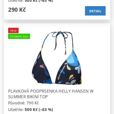
Ušetříte
:
500 Kč (–63 %)
290 Kč
DETAIL
Akce
Poslední kus
PLAVKOVÁ PODPRSENKA HELLY HANSEN W
SUMMER BIKINI TOP
Původně:
790 Kč
Ušetříte
:
500 Kč (–63 %)