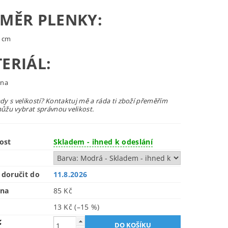
MĚR PLENKY:
0 cm
ERIÁL:
lna
ady s velikostí? Kontaktuj mě a ráda ti zboží přeměřím
žu vybrat správnou velikost.
ost
Skladem - ihned k odeslání
doručit do
11.8.2026
ena
85 Kč
13 Kč
(–15 %)
č