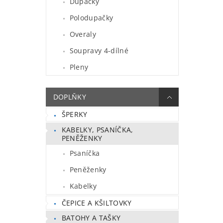
Dupačky
Polodupačky
Overaly
Soupravy 4-dílné
Pleny
DOPLŇKY
ŠPERKY
KABELKY, PSANÍČKA,
PENĚŽENKY
Psaníčka
Peněženky
Kabelky
ČEPICE A KŠILTOVKY
BATOHY A TAŠKY