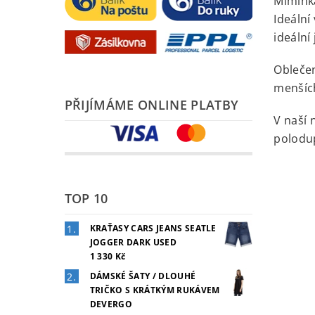
Miminka
Ideální
ideální
Obleče
menších
PŘIJÍMÁME ONLINE PLATBY
V naší 
polodup
TOP 10
KRAŤASY CARS JEANS SEATLE
JOGGER DARK USED
1 330 Kč
DÁMSKÉ ŠATY / DLOUHÉ
TRIČKO S KRÁTKÝM RUKÁVEM
DEVERGO