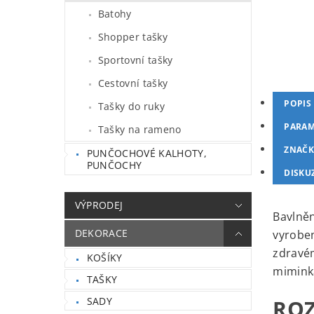
Batohy
Shopper tašky
Sportovní tašky
Cestovní tašky
POPIS
Tašky do ruky
PARAM
Tašky na rameno
ZNAČK
PUNČOCHOVÉ KALHOTY,
PUNČOCHY
DISKU
VÝPRODEJ
Bavlněn
DEKORACE
vyroben
zdravém
KOŠÍKY
miminka
TAŠKY
SADY
ROZ