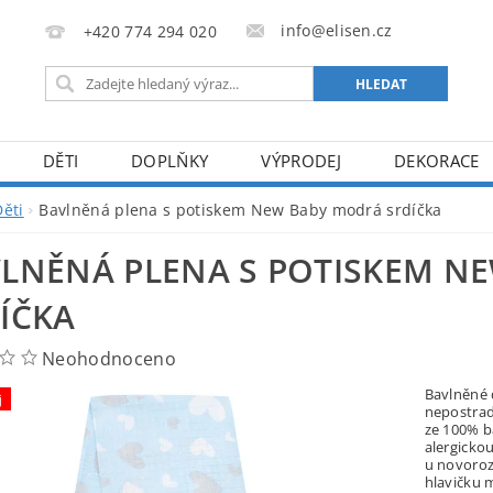
info@elisen.cz
+420 774 294 020
DĚTI
DOPLŇKY
VÝPRODEJ
DEKORACE
Děti
Bavlněná plena s potiskem New Baby modrá srdíčka
LNĚNÁ PLENA S POTISKEM N
ÍČKA
Neohodnoceno
Bavlněné 
j
nepostrad
ze 100% b
alergicko
u novoroz
hlavičku 