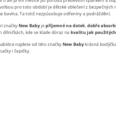
 tráví první měsíce po porodu především spánkem a odpo
 volbou pro toto období je dětské oblečení z bezpečných m
 je bavlna. Ta totiž nezpůsobuje odřeniny a podráždění.
ní značky
New Baby
je
příjemné na dotek
,
dobře absorb
 dílničkách, kde se klade důraz na
kvalitu jak použitýc
nabídce najdete od této značky
New Baby
krásná bodýčka,
ačky i čepičky.