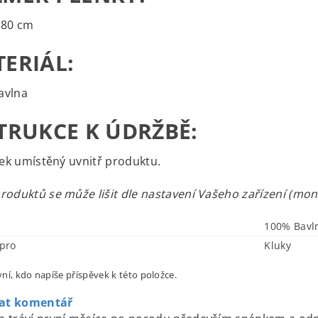
x80 cm
ERIÁL:
avlna
TRUKCE K ÚDRŽBĚ:
ítek umístěný uvnitř produktu.
roduktů se může lišit dle nastavení Vašeho zařízení (monit
100% Bavl
pro
Kluky
ní, kdo napíše příspěvek k této položce.
dat komentář