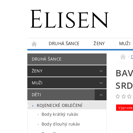
DRUHÁ ŠANCE
ŽENY
MUŽI
KONTAKTY
O NÁS
BLOG
DRUHÁ ŠANCE
BAV
ŽENY
SRD
MUŽI
DĚTI
KOJENECKÉ OBLEČENÍ
Výprode
Body krátký rukáv
Body dlouhý rukáv