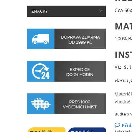
Cca 60
ZNAČKY
MAT
100% B
INS
Viz. št
Barva p
Materiál
Vhodné 
Buďte prv
Při