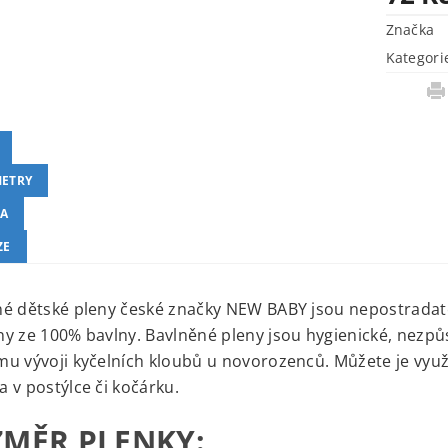
Značka
Kategori
ETRY
A
ZE
é dětské pleny české značky NEW BABY jsou nepostradate
y ze 100% bavlny. Bavlněné pleny jsou hygienické, nezpů
u vývoji kyčelních kloubů u novorozenců. Můžete je využí
 v postýlce či kočárku.
MĚR PLENKY: