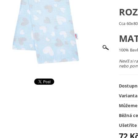
ROZ
Cca 60x8
MAT
100% Bav
Nevíš si r
nebo pomů
Dostupn
Varianta
Můžeme 
Běžná c
Ušetříte
72 K