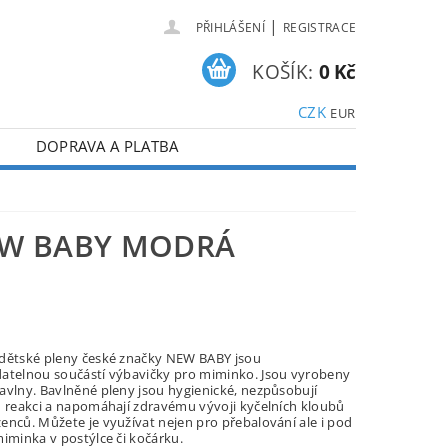
|
PŘIHLÁŠENÍ
REGISTRACE
KOŠÍK:
0 Kč
CZK
EUR
DOPRAVA A PLATBA
EW BABY MODRÁ
dětské pleny české značky NEW BABY jsou
atelnou součástí výbavičky pro miminko. Jsou vyrobeny
avlny. Bavlněné pleny jsou hygienické, nezpůsobují
u reakci a napomáhají zdravému vývoji kyčelních kloubů
enců. Můžete je využívat nejen pro přebalování ale i pod
miminka v postýlce či kočárku.