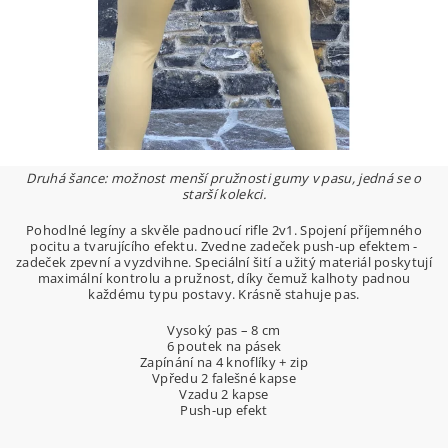
Druhá šance: možnost menší pružnosti gumy v pasu, jedná se o
starší kolekci.
Pohodlné legíny a skvěle padnoucí rifle 2v1. Spojení příjemného
pocitu a tvarujícího efektu. Zvedne zadeček push-up efektem -
zadeček zpevní a vyzdvihne. Speciální šití a užitý materiál poskytují
maximální kontrolu a pružnost, díky čemuž kalhoty padnou
každému typu postavy. Krásně stahuje pas.
Vysoký pas – 8 cm
6 poutek na pásek
Zapínání na 4 knoflíky + zip
Vpředu 2 falešné kapse
Vzadu 2 kapse
Push-up efekt