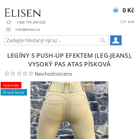
0 Kč
CZK
EUR
+420 774 294 020
info@elisen.cz
LEGÍNY S PUSH-UP EFEKTEM (LEG-JEANS),
VYSOKÝ PAS ATAS PÍSKOVÁ
Neohodnoceno
Výprodej
Druhá šance