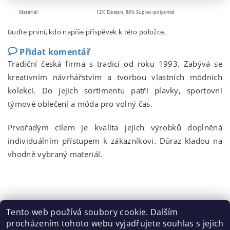
Materiál
12% Elastan, 88% Suplex-polyamid
Buďte první, kdo napíše příspěvek k této položce.
Přidat komentář
Tradiční česká firma s tradicí od roku 1993. Zabývá se
kreativním návrhářstvím a tvorbou vlastních módních
kolekcí. Do jejich sortimentu patří plavky, sportovní
týmové oblečení a móda pro volný čas.
Prvořadým cílem je kvalita jejich výrobků doplněná
individuálním přístupem k zákazníkovi. Důraz kladou na
vhodně vybraný materiál.
Tento web používá soubory cookie. Dalším
procházením tohoto webu vyjadřujete souhlas s jejich
Tabulka velikostí
|
Doprava a Platba
|
Blog
|