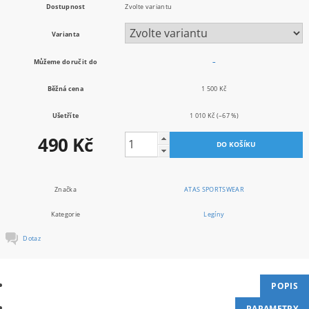
Dostupnost
Zvolte variantu
Varianta
Můžeme doručit do
–
Běžná cena
1 500 Kč
Ušetříte
1 010 Kč
(–67 %)
490 Kč
Značka
ATAS SPORTSWEAR
Kategorie
Legíny
Dotaz
POPIS
PARAMETRY