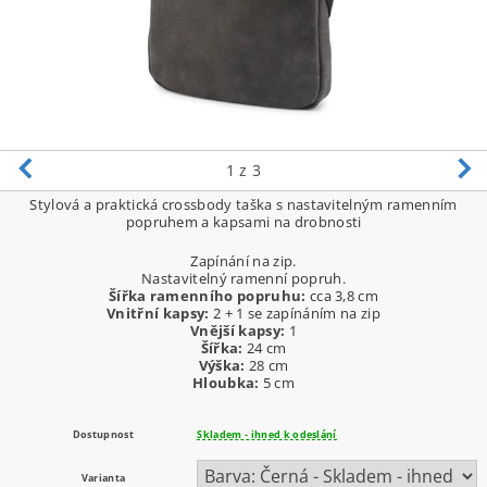
1
z 3
Stylová a praktická crossbody taška s nastavitelným ramenním
popruhem a kapsami na drobnosti
Zapínání na zip.
Nastavitelný ramenní popruh.
Šířka ramenního popruhu:
cca 3,8 cm
Vnitřní kapsy:
2 + 1 se zapínáním na zip
Vnější kapsy:
1
Šířka:
24 cm
Výška:
28 cm
Hloubka:
5 cm
Dostupnost
Skladem - ihned k odeslání
Varianta