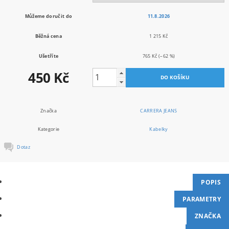
Můžeme doručit do
11.8.2026
Běžná cena
1 215 Kč
Ušetříte
765 Kč
(–62 %)
450 Kč
Značka
CARRERA JEANS
Kategorie
Kabelky
Dotaz
POPIS
PARAMETRY
ZNAČKA