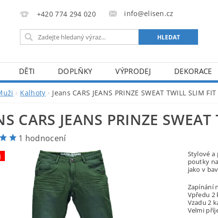
info@elisen.cz
+420 774 294 020
DĚTI
DOPLŇKY
VÝPRODEJ
DEKORACE
Muži
Kalhoty
Jeans CARS JEANS PRINZE SWEAT TWILL SLIM FI
NS CARS JEANS PRINZE SWEAT 
1 hodnocení
Stylové a
j
poutky na
jako v bav
Zapínání n
Vpředu 2 
Vzadu 2 k
Velmi pří