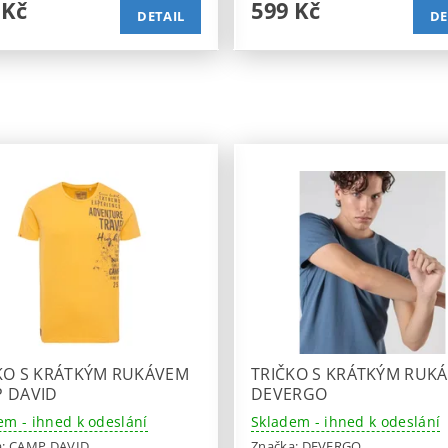
 Kč
599 Kč
DETAIL
DE
KO S KRÁTKÝM RUKÁVEM
TRIČKO S KRÁTKÝM RUK
 DAVID
DEVERGO
em - ihned k odeslání
Skladem - ihned k odeslání
a:
CAMP DAVID
Značka:
DEVERGO