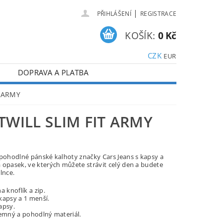
|
PŘIHLÁŠENÍ
REGISTRACE
KOŠÍK:
0 Kč
CZK
EUR
DOPRAVA A PLATBA
T ARMY
TWILL SLIM FIT ARMY
 pohodlné pánské kalhoty značky Cars Jeans s kapsy a
 opasek, ve kterých můžete strávit celý den a budete
lnce.
a knoflík a zip.
kapsy a 1 menší.
apsy.
jemný a pohodlný materiál.