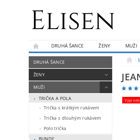
DRUHÁ ŠANCE
ŽENY
MUŽI
KONTAKTY
O NÁS
BLOG
DRUHÁ ŠANCE
JEA
ŽENY
MUŽI
TRIČKA A POLA
Výprode
Trička s krátkým rukávem
Trička s dlouhým rukávem
Polo trička
BUNDY