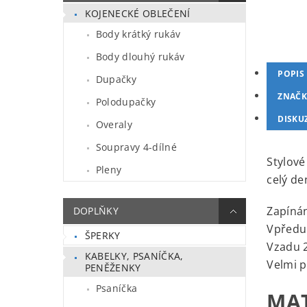
KOJENECKÉ OBLEČENÍ
Body krátký rukáv
Body dlouhý rukáv
POPIS
Dupačky
ZNAČK
Polodupačky
DISKU
Overaly
Soupravy 4-dílné
Stylové
Pleny
celý de
Zapínán
DOPLŇKY
Vpředu 
ŠPERKY
Vzadu 2
KABELKY, PSANÍČKA,
Velmi p
PENĚŽENKY
Psaníčka
MAT