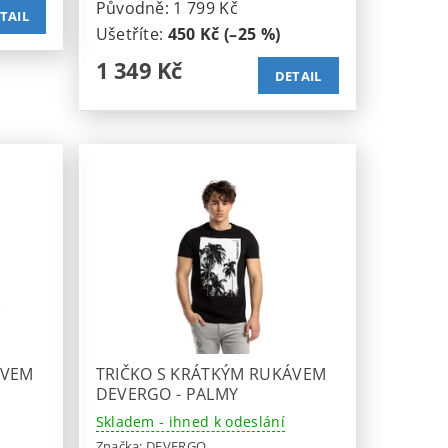
Původně:
1 799 Kč
TAIL
Ušetříte
:
450 Kč (–25 %)
1 349 Kč
DETAIL
ÁVEM
TRIČKO S KRÁTKÝM RUKÁVEM
DEVERGO - PALMY
Skladem - ihned k odeslání
Značka:
DEVERGO