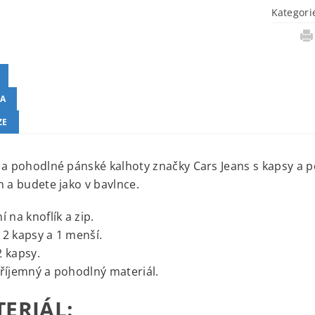
Kategori
A
ZE
 a pohodlné pánské kalhoty značky Cars Jeans s kapsy a p
n a budete jako v bavlnce.
í na knoflík a zip.
2 kapsy a 1 menší.
 kapsy.
říjemný a pohodlný materiál.
ERIÁL: