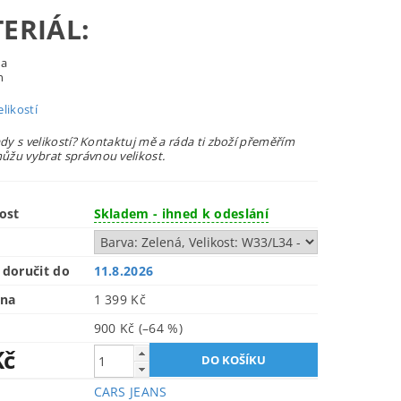
ERIÁL:
na
n
likostí
ady s velikostí? Kontaktuj mě a ráda ti zboží přeměřím
žu vybrat správnou velikost.
ost
Skladem - ihned k odeslání
doručit do
11.8.2026
ena
1 399 Kč
900 Kč
(–64 %)
Kč
CARS JEANS