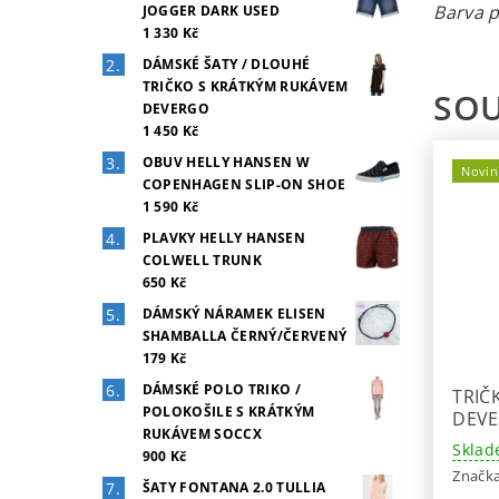
Barva p
JOGGER DARK USED
1 330 Kč
DÁMSKÉ ŠATY / DLOUHÉ
TRIČKO S KRÁTKÝM RUKÁVEM
SOU
DEVERGO
1 450 Kč
OBUV HELLY HANSEN W
Novin
COPENHAGEN SLIP-ON SHOE
1 590 Kč
PLAVKY HELLY HANSEN
COLWELL TRUNK
650 Kč
DÁMSKÝ NÁRAMEK ELISEN
SHAMBALLA ČERNÝ/ČERVENÝ
179 Kč
DÁMSKÉ POLO TRIKO /
TRIČ
POLOKOŠILE S KRÁTKÝM
DEV
RUKÁVEM SOCCX
Sklad
900 Kč
Značk
ŠATY FONTANA 2.0 TULLIA