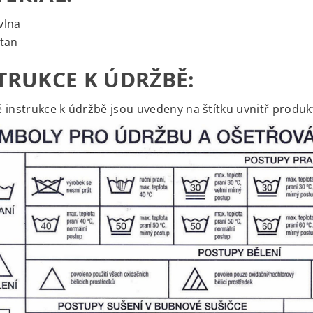
vlna
stan
TRUKCE K ÚDRŽBĚ:
 instrukce k údržbě jsou uvedeny na štítku uvnitř produk