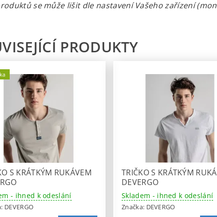
roduktů se může lišit dle nastavení Vašeho zařízení (monit
VISEJÍCÍ PRODUKTY
ka
KO S KRÁTKÝM RUKÁVEM
TRIČKO S KRÁTKÝM RUK
ERGO
DEVERGO
em - ihned k odeslání
Skladem - ihned k odeslání
a:
DEVERGO
Značka:
DEVERGO