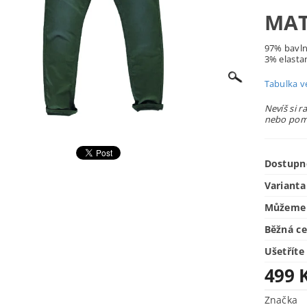
MAT
97% bavl
3% elasta
Tabulka ve
Nevíš si r
nebo pomů
Dostupn
Varianta
Můžeme 
Běžná c
Ušetříte
499 
Značka