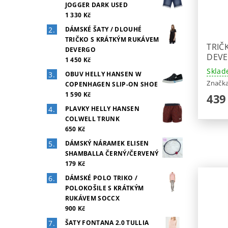
JOGGER DARK USED
1 330 Kč
DÁMSKÉ ŠATY / DLOUHÉ
TRIČKO S KRÁTKÝM RUKÁVEM
TRIČ
DEVERGO
DEV
1 450 Kč
Sklad
OBUV HELLY HANSEN W
Značk
COPENHAGEN SLIP-ON SHOE
1 590 Kč
439
PLAVKY HELLY HANSEN
COLWELL TRUNK
650 Kč
DÁMSKÝ NÁRAMEK ELISEN
SHAMBALLA ČERNÝ/ČERVENÝ
179 Kč
DÁMSKÉ POLO TRIKO /
POLOKOŠILE S KRÁTKÝM
RUKÁVEM SOCCX
900 Kč
ŠATY FONTANA 2.0 TULLIA