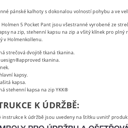
nné pánské kalhoty s dokonalou volností pohybu a ve vel
 Holmen 5 Pocket Pant jsou všestranné vyrobené ze strečov
apsy na zip, stehenní kapsu na zip a všitý klínek pro plný
ý v Holmenkollenu.
á strečová dvojitě tkaná tkanina.
luesign®approved tkanina.
ínek.
hlavní kapsy.
ašitá kapsa.
ná stehenní kapsa na zip YKK®
TRUKCE K ÚDRŽBĚ:
 instrukce k údržbě jsou uvedeny na štítku uvnitř produk