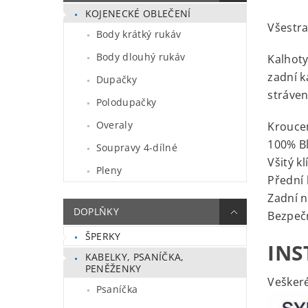
KOJENECKÉ OBLEČENÍ
Všestra
Body krátký rukáv
Body dlouhý rukáv
Kalhoty
zadní k
Dupačky
stráven
Polodupačky
Overaly
Kroucen
100% B
Soupravy 4-dílné
Všitý kl
Pleny
Přední 
Zadní n
DOPLŇKY
Bezpeč
ŠPERKY
INS
KABELKY, PSANÍČKA,
PENĚŽENKY
Veškeré
Psaníčka