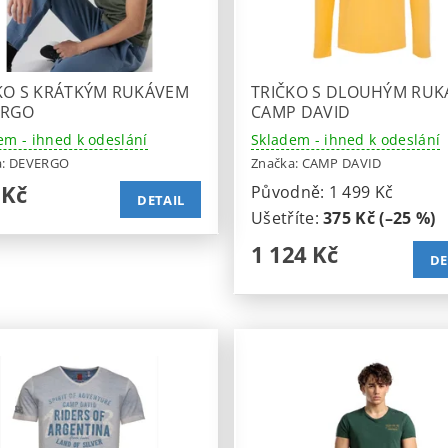
KO S KRÁTKÝM RUKÁVEM
TRIČKO S DLOUHÝM RU
ERGO
CAMP DAVID
em - ihned k odeslání
Skladem - ihned k odeslání
a:
DEVERGO
Značka:
CAMP DAVID
 Kč
Původně:
1 499 Kč
DETAIL
Ušetříte
:
375 Kč (–25 %)
1 124 Kč
DE