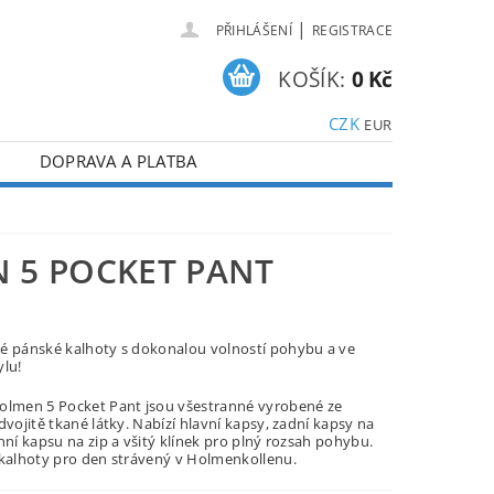
|
PŘIHLÁŠENÍ
REGISTRACE
KOŠÍK:
0 Kč
CZK
EUR
DOPRAVA A PLATBA
T
 5 POCKET PANT
é pánské kalhoty s dokonalou volností pohybu a ve
ylu!
olmen 5 Pocket Pant jsou všestranné vyrobené ze
dvojitě tkané látky. Nabízí hlavní kapsy, zadní kapsy na
nní kapsu na zip a všitý klínek pro plný rozsah pohybu.
 kalhoty pro den strávený v Holmenkollenu.