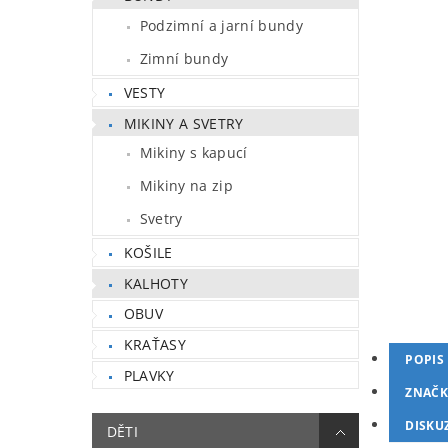
Podzimní a jarní bundy
Zimní bundy
VESTY
MIKINY A SVETRY
Mikiny s kapucí
Mikiny na zip
Svetry
KOŠILE
KALHOTY
OBUV
KRAŤASY
POPIS
PLAVKY
ZNAČK
DISKU
DĚTI