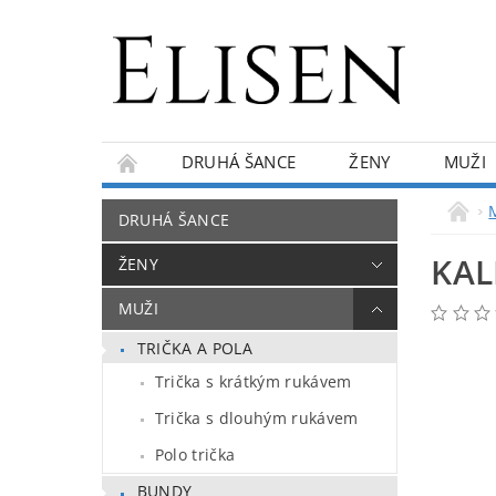
DRUHÁ ŠANCE
ŽENY
MUŽI
KONTAKTY
O NÁS
BLOG
DRUHÁ ŠANCE
KAL
ŽENY
MUŽI
TRIČKA A POLA
Trička s krátkým rukávem
Trička s dlouhým rukávem
Polo trička
BUNDY