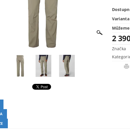
Dostupn
Varianta
Můžeme 
2 39
Značka
Kategori
A
ZE