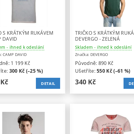
O S KRÁTKÝM RUKÁVEM
TRIČKO S KRÁTKÝM RUK
 DAVID
DEVERGO - ZELENÁ
em - ihned k odeslání
Skladem - ihned k odeslání
a:
CAMP DAVID
Značka:
DEVERGO
dně:
1 199 Kč
Původně:
890 Kč
íte
:
300 Kč (–25 %)
Ušetříte
:
550 Kč (–61 %)
 Kč
340 Kč
DETAIL
DE