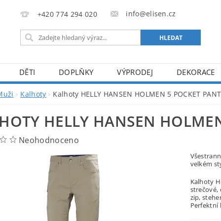
info@elisen.cz
+420 774 294 020
DĚTI
DOPLŇKY
VÝPRODEJ
DEKORACE
Muži
Kalhoty
Kalhoty HELLY HANSEN HOLMEN 5 POCKET PAN
HOTY HELLY HANSEN HOLMEN
Neohodnoceno
Všestrann
velkém st
Kalhoty H
strečové, 
zip, stehe
Perfektní