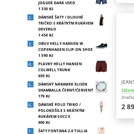
JOGGER DARK USED
1 330 Kč
DÁMSKÉ ŠATY / DLOUHÉ
TRIČKO S KRÁTKÝM RUKÁVEM
DEVERGO
1 450 Kč
OBUV HELLY HANSEN W
COPENHAGEN SLIP-ON SHOE
1 590 Kč
PLAVKY HELLY HANSEN
COLWELL TRUNK
650 Kč
JEAN
DÁMSKÝ NÁRAMEK ELISEN
Sklad
SHAMBALLA ČERNÝ/ČERVENÝ
179 Kč
Značk
2 8
DÁMSKÉ POLO TRIKO /
POLOKOŠILE S KRÁTKÝM
RUKÁVEM SOCCX
900 Kč
ŠATY FONTANA 2.0 TULLIA