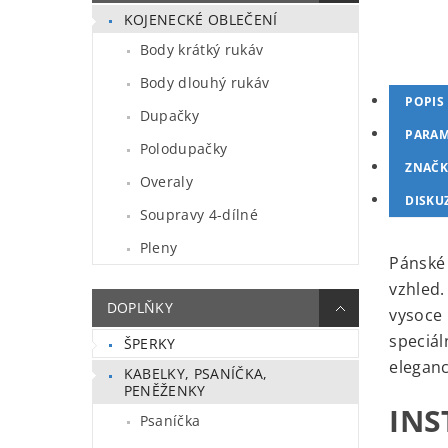
KOJENECKÉ OBLEČENÍ
Body krátký rukáv
Body dlouhý rukáv
POPIS
Dupačky
PARAM
Polodupačky
ZNAČK
Overaly
DISKU
Soupravy 4-dílné
Pleny
Pánské 
vzhled.
DOPLŇKY
vysoce 
speciál
ŠPERKY
elegan
KABELKY, PSANÍČKA,
PENĚŽENKY
INS
Psaníčka