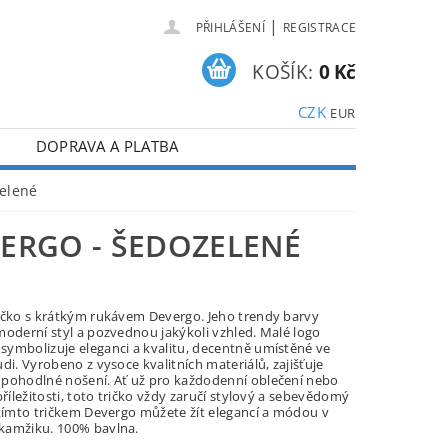
|
PŘIHLÁŠENÍ
REGISTRACE
KOŠÍK:
0 Kč
CZK
EUR
DOPRAVA A PLATBA
elené
ERGO - ŠEDOZELENÉ
ičko s krátkým rukávem Devergo. Jeho trendy barvy
moderní styl a pozvednou jakýkoli vzhled. Malé logo
ymbolizuje eleganci a kvalitu, decentně umístěné ve
di. Vyrobeno z vysoce kvalitních materiálů, zajišťuje
pohodlné nošení. Ať už pro každodenní oblečení nebo
příležitosti, toto tričko vždy zaručí stylový a sebevědomý
 tímto tričkem Devergo můžete žít elegancí a módou v
amžiku. 100% bavlna.