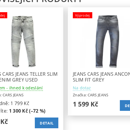
dej
Výprodej
S CARS JEANS TELLER SLIM
JEANS CARS JEANS ANCO
DENIM GREY USED
SLIM FIT GREY
em - ihned k odeslání
Na dotaz
a:
CARS JEANS
Značka:
CARS JEANS
1 599 Kč
dně:
1 799 Kč
DE
íte
:
1 300 Kč (–72 %)
 Kč
DETAIL