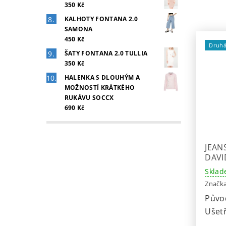
350 Kč
KALHOTY FONTANA 2.0
SAMONA
450 Kč
Druhá
ŠATY FONTANA 2.0 TULLIA
350 Kč
HALENKA S DLOUHÝM A
MOŽNOSTÍ KRÁTKÉHO
RUKÁVU SOCCX
690 Kč
JEAN
DAVI
Sklad
Značk
Půvo
Ušetř