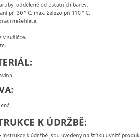
aruby, odděleně od ostatních barev.
aní při 30 ° C, max. železo při 110 ° C.
raci nežehlete.
.
 v sušičce.
te.
ERIÁL:
avlna
VA:
lená
TRUKCE K ÚDRŽBĚ:
 instrukce k údržbě jsou uvedeny na štítku uvnitř produk