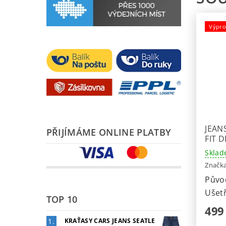
Výpro
JEAN
PŘIJÍMÁME ONLINE PLATBY
FIT 
Sklad
Značk
Půvo
Ušetř
TOP 10
499
KRAŤASY CARS JEANS SEATLE