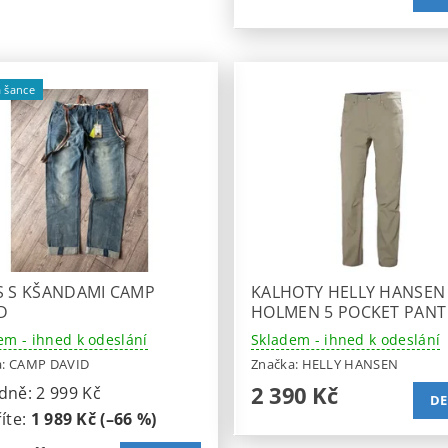
 šance
S S KŠANDAMI CAMP
KALHOTY HELLY HANSEN
D
HOLMEN 5 POCKET PANT
em - ihned k odeslání
Skladem - ihned k odeslání
a:
CAMP DAVID
Značka:
HELLY HANSEN
2 390 Kč
dně:
2 999 Kč
DE
íte
:
1 989 Kč (–66 %)