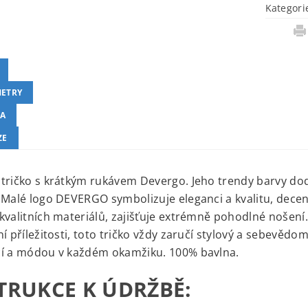
Kategori
ETRY
A
ZE
tričko s krátkým rukávem Devergo. Jeho trendy barvy dod
 Malé logo DEVERGO symbolizuje eleganci a kvalitu, dece
kvalitních materiálů, zajišťuje extrémně pohodlné nošení
ní příležitosti, toto tričko vždy zaručí stylový a sebevěd
cí a módou v každém okamžiku. 100% bavlna.
TRUKCE K ÚDRŽBĚ: