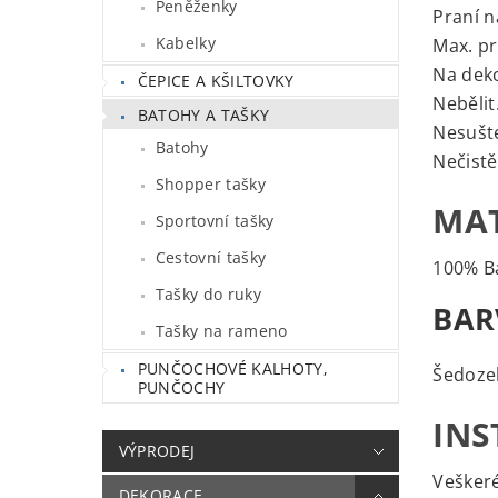
Peněženky
Praní n
Kabelky
Max. pr
Na deko
ČEPICE A KŠILTOVKY
Nebělit
BATOHY A TAŠKY
Nesušte
Batohy
Nečistě
Shopper tašky
MAT
Sportovní tašky
Cestovní tašky
100% B
Tašky do ruky
BAR
Tašky na rameno
PUNČOCHOVÉ KALHOTY,
Šedoze
PUNČOCHY
INS
VÝPRODEJ
Veškeré
DEKORACE