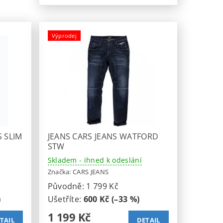
Výprodej
 SLIM
JEANS CARS JEANS WATFORD
STW
Skladem - ihned k odeslání
Značka:
CARS JEANS
Původně:
1 799 Kč
)
Ušetříte
:
600 Kč (–33 %)
1 199 Kč
TAIL
DETAIL