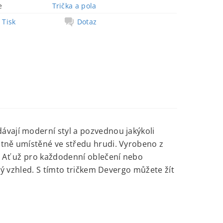
e
Trička a pola
Tisk
Dotaz
ávají moderní styl a pozvednou jakýkoli
ntně umístěné ve středu hrudi. Vyrobeno z
. Ať už pro každodenní oblečení nebo
omý vzhled. S tímto tričkem Devergo můžete žít