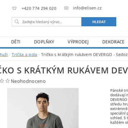
info@elisen.cz
+420 774 294 020
DĚTI
DOPLŇKY
VÝPRODEJ
DEKORACE
Muži
Trička a pola
Tričko s krátkým rukávem DEVERGO - šedoz
ČKO S KRÁTKÝM RUKÁVEM DEV
Neohodnoceno
Pánské tr
dodávají 
DEVERGO s
středu hru
extrémně 
speciální 
vzhled. S
každém ok