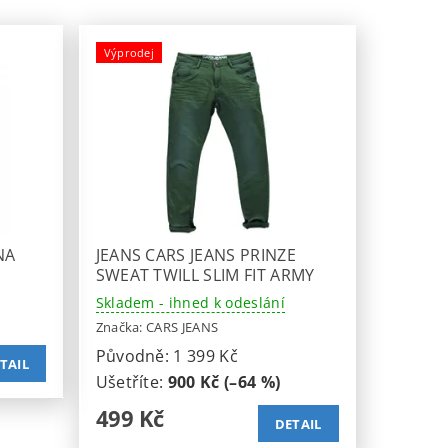
Výprodej
NA
JEANS CARS JEANS PRINZE
SWEAT TWILL SLIM FIT ARMY
Skladem - ihned k odeslání
Značka:
CARS JEANS
Původně:
1 399 Kč
TAIL
Ušetříte
:
900 Kč (–64 %)
499 Kč
DETAIL