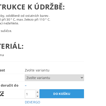
TRUKCE K ÚDRŽBĚ:
uby, odděleně od ostatních barev.
 při 30 ° C, max. železo při 110 ° C.
ci nežehlete.
 sušičce.
ERIÁL:
lna
ost
Zvolte variantu
doručit do
–
Kč
DEVERGO