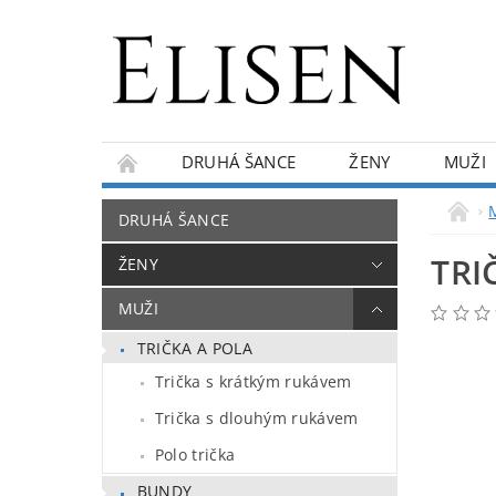
DRUHÁ ŠANCE
ŽENY
MUŽI
KONTAKTY
O NÁS
BLOG
DRUHÁ ŠANCE
TRI
ŽENY
MUŽI
TRIČKA A POLA
Trička s krátkým rukávem
Trička s dlouhým rukávem
Polo trička
BUNDY