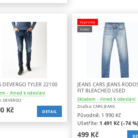
Výprodej
Video
S DEVERGO TYLER 22100
JEANS CARS JEANS RODOS
FIT BLEACHED USED
em - ihned k odeslání
Skladem - ihned k odeslání
a:
DEVERGO
Značka:
CARS JEANS
90 Kč
DETAIL
Původně:
1 990 Kč
Ušetříte
:
1 491 Kč (–74 %
499 Kč
DE