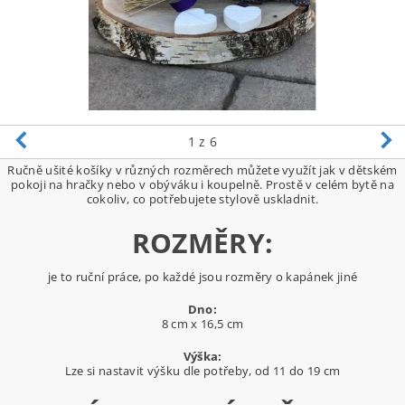
1
z 6
Ručně ušité košíky v různých rozměrech můžete využít jak v dětském
pokoji na hračky nebo v obýváku i koupelně. Prostě v celém bytě na
cokoliv, co potřebujete stylově uskladnit.
ROZMĚRY:
je to ruční práce, po každé jsou rozměry o kapánek jiné
Dno:
8 cm x 16,5 cm
Výška:
Lze si nastavit výšku dle potřeby, od 11 do 19 cm