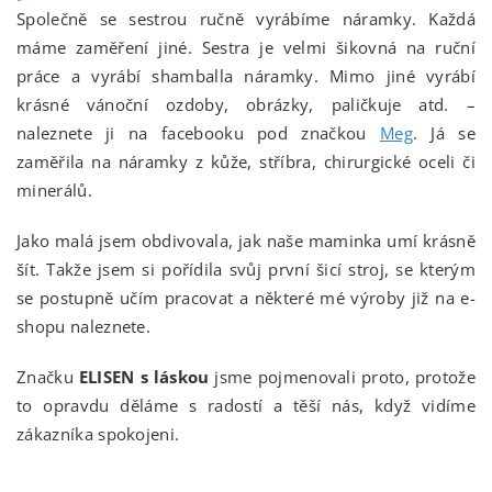
Společně se sestrou ručně vyrábíme náramky. Každá
máme zaměření jiné. Sestra je velmi šikovná na ruční
práce a vyrábí shamballa náramky. Mimo jiné vyrábí
krásné vánoční ozdoby, obrázky, paličkuje atd. –
naleznete ji na facebooku pod značkou
Meg
. Já se
zaměřila na náramky z kůže, stříbra, chirurgické oceli či
minerálů.
Jako malá jsem obdivovala, jak naše maminka umí krásně
šít. Takže jsem si pořídila svůj první šicí stroj, se kterým
se postupně učím pracovat a některé mé výroby již na e-
shopu naleznete.
Značku
ELISEN s láskou
jsme pojmenovali proto, protože
to opravdu děláme s radostí a těší nás, když vidíme
zákazníka spokojeni.