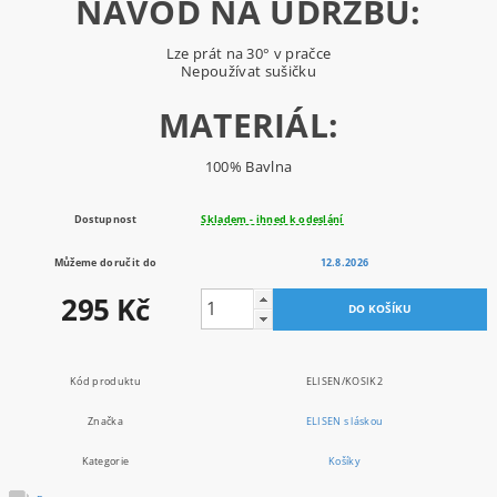
NÁVOD NA ÚDRŽBU:
Lze prát na 30° v pračce
Nepoužívat sušičku
MATERIÁL:
100% Bavlna
Dostupnost
Skladem - ihned k odeslání
Můžeme doručit do
12.8.2026
295 Kč
Kód produktu
ELISEN/KOSIK2
Značka
ELISEN s láskou
Kategorie
Košíky