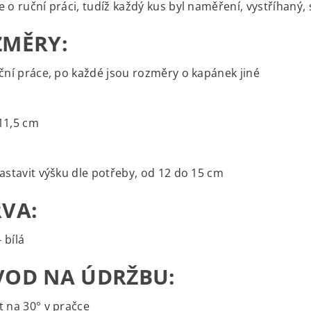
e o ruční práci, tudíž každý kus byl naměření, vystříhaný,
ZMĚRY:
uční práce, po každé jsou rozměry o kapánek jiné
11,5 cm
nastavit výšku dle potřeby, od 12 do 15 cm
VA:
 bílá
OD NA ÚDRŽBU:
t na 30° v pračce