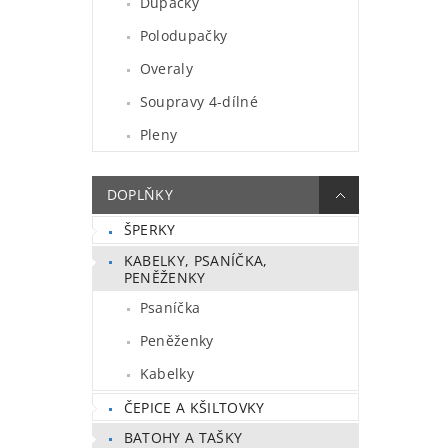
Dupačky
Polodupačky
Overaly
Soupravy 4-dílné
Pleny
DOPLŇKY
ŠPERKY
KABELKY, PSANÍČKA,
PENĚŽENKY
Psaníčka
Peněženky
Kabelky
ČEPICE A KŠILTOVKY
BATOHY A TAŠKY