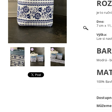
ROZ
je to ručn
Dno:
7 cm x 11
Výška:
Lze si nas
BAR
Modrá - bí
MAT
100% Bav
Dostupn
Můžeme 