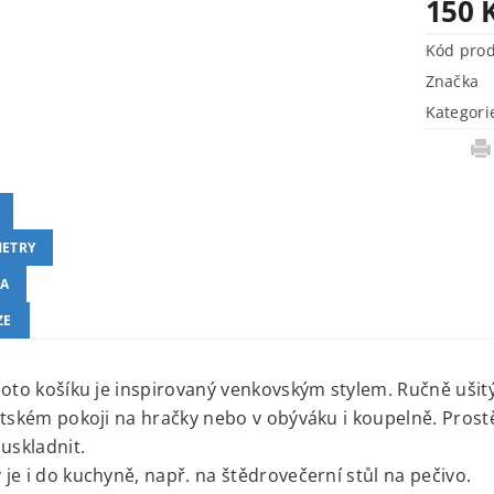
150 
Kód pro
Značka
Kategori
ETRY
A
ZE
hoto košíku je inspirovaný venkovským stylem. Ručně uši
ětském pokoji na hračky nebo v obýváku i koupelně. Prostě
 uskladnit.
je i do kuchyně, např. na štědrovečerní stůl na pečivo.