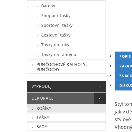
Batohy
Shopper tašky
Sportovní tašky
Cestovní tašky
Tašky do ruky
Tašky na rameno
POPIS
PUNČOCHOVÉ KALHOTY,
PARAM
PUNČOCHY
ZNAČK
DISKU
VÝPRODEJ
DEKORACE
Styl to
KOŠÍKY
jak v d
TAŠKY
stylově
SADY
Vhodný 