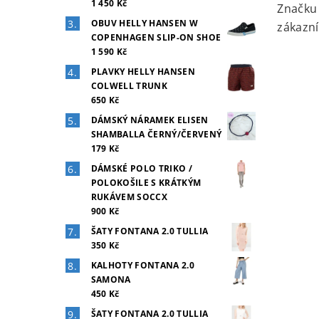
1 450 Kč
Značk
OBUV HELLY HANSEN W
zákazní
COPENHAGEN SLIP-ON SHOE
1 590 Kč
PLAVKY HELLY HANSEN
COLWELL TRUNK
650 Kč
DÁMSKÝ NÁRAMEK ELISEN
SHAMBALLA ČERNÝ/ČERVENÝ
179 Kč
DÁMSKÉ POLO TRIKO /
POLOKOŠILE S KRÁTKÝM
RUKÁVEM SOCCX
900 Kč
ŠATY FONTANA 2.0 TULLIA
350 Kč
KALHOTY FONTANA 2.0
SAMONA
450 Kč
ŠATY FONTANA 2.0 TULLIA