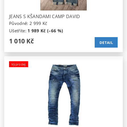
JEANS S KŠANDAMI CAMP DAVID
Původně:
2 999 Kč
Ušetříte
:
1 989 Kč (–66 %)
1 010 Kč
DETAIL
Výprodej