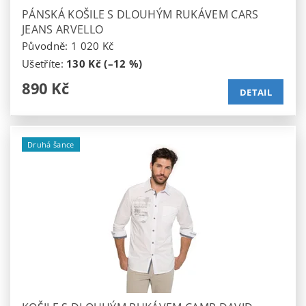
PÁNSKÁ KOŠILE S DLOUHÝM RUKÁVEM CARS
JEANS ARVELLO
Původně:
1 020 Kč
Ušetříte
:
130 Kč (–12 %)
890 Kč
DETAIL
Druhá šance