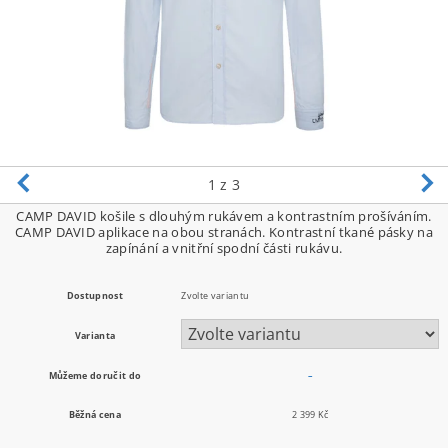
1
z 3
CAMP DAVID košile s dlouhým rukávem a kontrastním prošíváním.
CAMP DAVID aplikace na obou stranách. Kontrastní tkané pásky na
zapínání a vnitřní spodní části rukávu.
Dostupnost
Zvolte variantu
Varianta
Můžeme doručit do
–
Běžná cena
2 399 Kč