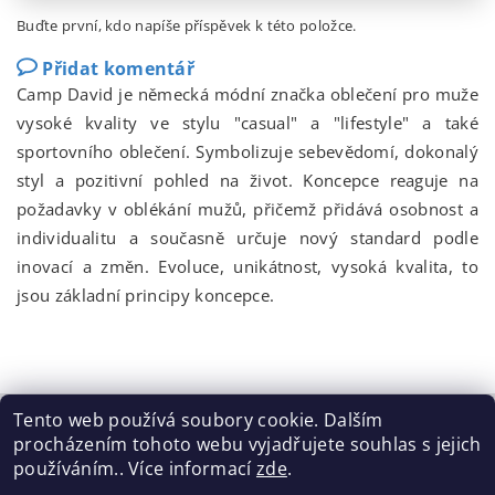
Buďte první, kdo napíše příspěvek k této položce.
Přidat komentář
Camp David je německá módní značka oblečení pro muže
vysoké kvality ve stylu "casual" a "lifestyle" a také
sportovního oblečení. Symbolizuje sebevědomí, dokonalý
styl a pozitivní pohled na život. Koncepce reaguje na
požadavky v oblékání mužů, přičemž přidává osobnost a
individualitu a současně určuje nový standard podle
inovací a změn. Evoluce, unikátnost, vysoká kvalita, to
jsou základní principy koncepce.
Tento web používá soubory cookie. Dalším
procházením tohoto webu vyjadřujete souhlas s jejich
Tabulka velikostí
|
Doprava a Platba
|
Blog
|
Podmínky ochrany osobních údajů
|
Obchodní podmínky
|
používáním.. Více informací
zde
.
Výměna / vrácení zboží