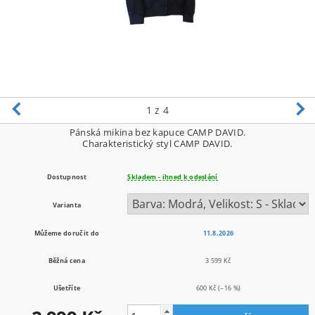
1
z 4
Pánská mikina bez kapuce CAMP DAVID.
Charakteristický styl CAMP DAVID.
Dostupnost
Skladem - ihned k odeslání
Varianta
Můžeme doručit do
11.8.2026
Běžná cena
3 599 Kč
Ušetříte
600 Kč
(–16 %)