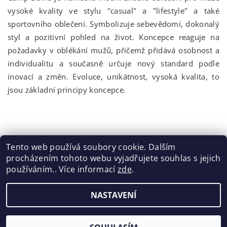
vysoké kvality ve stylu "casual" a "lifestyle" a také
sportovního oblečení. Symbolizuje sebevědomí, dokonalý
styl a pozitivní pohled na život. Koncepce reaguje na
požadavky v oblékání mužů, přičemž přidává osobnost a
individualitu a současně určuje nový standard podle
inovací a změn. Evoluce, unikátnost, vysoká kvalita, to
jsou základní principy koncepce.
Tento web používá soubory cookie. Dalším
procházením tohoto webu vyjadřujete souhlas s jejich
Tabulka velikostí
|
Doprava a Platba
|
Blog
|
Podmínky ochrany osobních údajů
|
Obchodní podmínky
|
používáním.. Více informací
zde
.
Výměna / vrácení zboží
NASTAVENÍ
2026 ©
ELISEN
, všechna práva vyhrazena
Vytvořil Shoptet