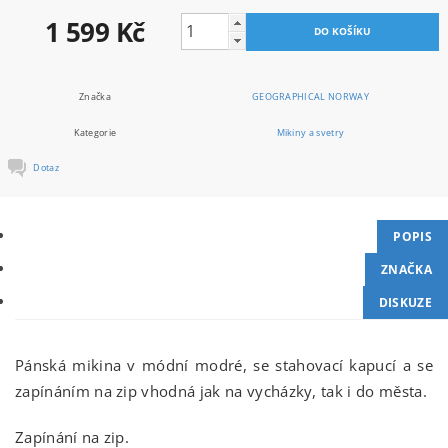
1 599 Kč
Značka
GEOGRAPHICAL NORWAY
Kategorie
Mikiny a svetry
Dotaz
POPIS
ZNAČKA
DISKUZE
Pánská mikina v módní modré, se stahovací kapucí a se
zapínáním na zip vhodná jak na vycházky, tak i do města.
Zapínání na zip.