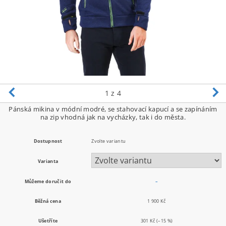
1
z 4
Pánská mikina v módní modré, se stahovací kapucí a se zapínáním
na zip vhodná jak na vycházky, tak i do města.
Dostupnost
Zvolte variantu
Varianta
Můžeme doručit do
–
Běžná cena
1 900 Kč
Ušetříte
301 Kč
(–15 %)