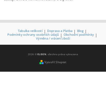
Tabulka velikostí
|
Doprava a Platba
|
Blog
|
Podmínky ochrany osobních údajů
|
Obchodní podmínky
|
Výměna / vrácení zboží
2026 ©
ELISEN
, všechna práva vyhrazena
Vytvořil Shoptet