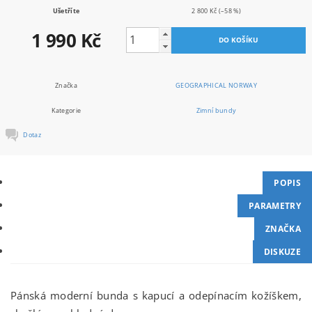
Ušetříte
2 800 Kč
(–58 %)
1 990 Kč
Značka
GEOGRAPHICAL NORWAY
Kategorie
Zimní bundy
Dotaz
POPIS
PARAMETRY
ZNAČKA
DISKUZE
Pánská moderní bunda s kapucí a odepínacím kožíškem,