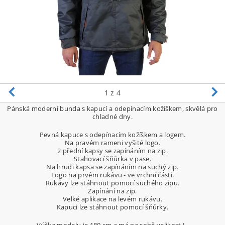
1
z 4
Pánská moderní bunda s kapucí a odepínacím kožíškem, skvělá pro
chladné dny.
Pevná kapuce s odepínacím kožíškem a logem.
Na pravém rameni vyšité logo.
2 přední kapsy se zapínáním na zip.
Stahovací šňůrka v pase.
Na hrudi kapsa se zapínáním na suchý zip.
Logo na prvém rukávu - ve vrchní části.
Rukávy lze stáhnout pomocí suchého zipu.
Zapínání na zip.
Velké aplikace na levém rukávu.
Kapuci lze stáhnout pomocí šňůrky.
Výška modelu je 180 cm a má na sobě velikost L.