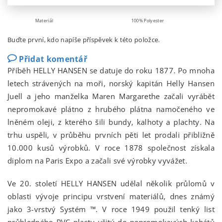
Materiál
100% Polyester
Buďte první, kdo napíše příspěvek k této položce.
Přidat komentář
Příběh HELLY HANSEN se datuje do roku 1877. Po mnoha
letech strávených na moři, norský kapitán Helly Hansen
Juell a jeho manželka Maren Margarethe začali vyrábět
nepromokavé plátno z hrubého plátna namočeného ve
lněném oleji, z kterého šili bundy, kalhoty a plachty. Na
trhu uspěli, v průběhu prvních pěti let prodali přibližně
10.000 kusů výrobků. V roce 1878 společnost získala
diplom na Paris Expo a začali své výrobky vyvážet.
Ve 20. století HELLY HANSEN udělal několik průlomů v
oblasti vývoje principu vrstvení materiálů, dnes známý
jako 3-vrstvý Systém ™. V roce 1949 použil tenký list
průhledného PVC plastu všitý do nepromokavých kabátů