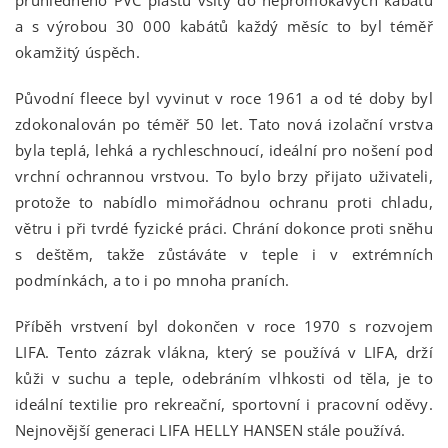
a s výrobou 30 000 kabátů každý měsíc to byl téměř
okamžitý úspěch.
Původní fleece byl vyvinut v roce 1961 a od té doby byl
zdokonalován po téměř 50 let. Tato nová izolační vrstva
byla teplá, lehká a rychleschnoucí, ideální pro nošení pod
vrchní ochrannou vrstvou. To bylo brzy přijato uživateli,
protože to nabídlo mimořádnou ochranu proti chladu,
větru i při tvrdé fyzické práci. Chrání dokonce proti sněhu
s deštěm, takže zůstáváte v teple i v extrémních
podmínkách, a to i po mnoha praních.
Příběh vrstvení byl dokončen v roce 1970 s rozvojem
LIFA. Tento zázrak vlákna, který se používá v LIFA, drží
kůži v suchu a teple, odebráním vlhkosti od těla, je to
ideální textilie pro rekreační, sportovní i pracovní oděvy.
Nejnovější generaci LIFA HELLY HANSEN stále používá.