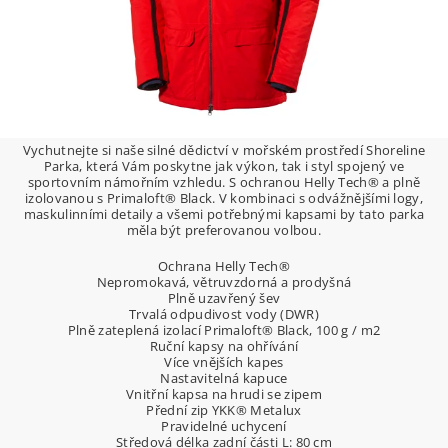
Vychutnejte si naše silné dědictví v mořském prostředí Shoreline
Parka, která Vám poskytne jak výkon, tak i styl spojený ve
sportovním námořním vzhledu. S ochranou Helly Tech® a plně
izolovanou s Primaloft® Black. V kombinaci s odvážnějšími logy,
maskulinními detaily a všemi potřebnými kapsami by tato parka
měla být preferovanou volbou.
Ochrana Helly Tech®
Nepromokavá, větruvzdorná a prodyšná
Plně uzavřený šev
Trvalá odpudivost vody (DWR)
Plně zateplená izolací Primaloft® Black, 100 g / m2
Ruční kapsy na ohřívání
Více vnějších kapes
Nastavitelná kapuce
Vnitřní kapsa na hrudi se zipem
Přední zip YKK® Metalux
Pravidelné uchycení
Středová délka zadní části L: 80 cm