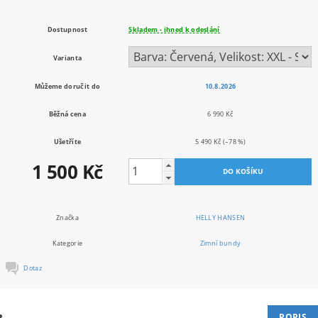
Dostupnost
Skladem - ihned k odeslání
Varianta
Můžeme doručit do
10.8.2026
Běžná cena
6 990 Kč
Ušetříte
5 490 Kč
(–78 %)
1 500 Kč
Značka
HELLY HANSEN
Kategorie
Zimní bundy
Dotaz
POPIS