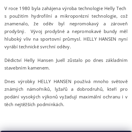
V roce 1980 byla zahájena výroba technologie Helly Tech
s použitím hydrofilní a mikroporézní technologie, což
znamenalo, že oděv byl nepromokavý a zároveň
prodyšný. Vývoj prodyšné a nepromokavé bundy měl
hluboký vliv na sportovní průmysl. HELLY HANSEN nyní
vyrábí technické svrchní oděvy.
Dědictví Helly Hansen Juell zůstalo po dnes základním
stavebním kamenem.
Dnes výrobky HELLY HANSEN používá mnoho světově
známých námořníků, lyžařů a dobrodruhů, kteří pro
podání vysokých výkonů vyžadují maximální ochranu i v
těch nejtěžších podmínkách.