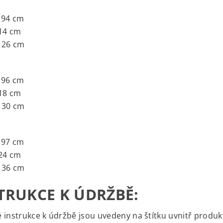
 94 cm
114 cm
126 cm
 96 cm
118 cm
130 cm
 97 cm
124 cm
136 cm
TRUKCE K ÚDRŽBĚ:
 instrukce k údržbě jsou uvedeny na štítku uvnitř produk