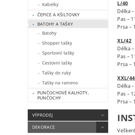
L/40
Kabelky
Délka –
ČEPICE A KŠILTOVKY
Pas – 
BATOHY A TAŠKY
Prsa – 
Batohy
XL/42
Shopper tašky
Délka –
Sportovní tašky
Pas – 
Cestovní tašky
Prsa – 
Tašky do ruky
XXL/44
Tašky na rameno
Délka –
PUNČOCHOVÉ KALHOTY,
Pas – 
PUNČOCHY
Prsa – 
INS
VÝPRODEJ
DEKORACE
Veškeré