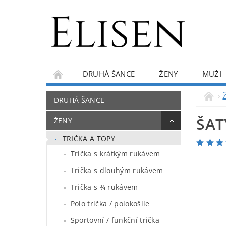
DRUHÁ ŠANCE
ŽENY
MUŽI
KONTAKTY
O NÁS
BLOG
DRUHÁ ŠANCE
ŠAT
ŽENY
TRIČKA A TOPY
Trička s krátkým rukávem
Trička s dlouhým rukávem
Trička s ¾ rukávem
Polo trička / polokošile
Sportovní / funkční trička