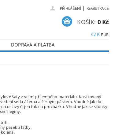
|
PŘIHLÁŠENÍ
REGISTRACE
KOŠÍK:
0 Kč
CZK
EUR
DOPRAVA A PLATBA
ylové šaty z velmi příjemného materiálu. Kostkovaný
ovedení šedá / černá a černým páskem. Vhodné jak do
 na oslavy či jen tak na procházku. Vhodné jak se silonky,
šími legíny.
třih.
rný pásek z látky.
 kolena.