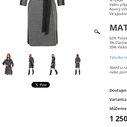
¾ rukáv.
Velmi pří
Rovný stři
Ve spodní
MAT
62% Polye
3% Elasta
35% Visk
Tabulka ve
Nevíš si r
nebo pomů
Dostupn
Varianta
Můžeme 
1 25