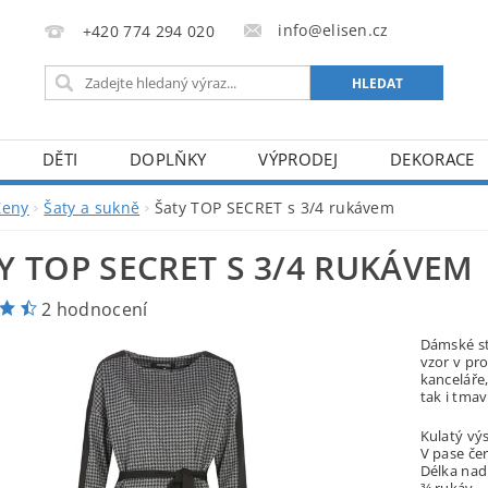
info@elisen.cz
+420 774 294 020
DĚTI
DOPLŇKY
VÝPRODEJ
DEKORACE
Ženy
Šaty a sukně
Šaty TOP SECRET s 3/4 rukávem
Y TOP SECRET S 3/4 RUKÁVEM
2 hodnocení
Dámské st
vzor v pr
kanceláře,
tak i tmav
Kulatý výs
V pase če
Délka nad