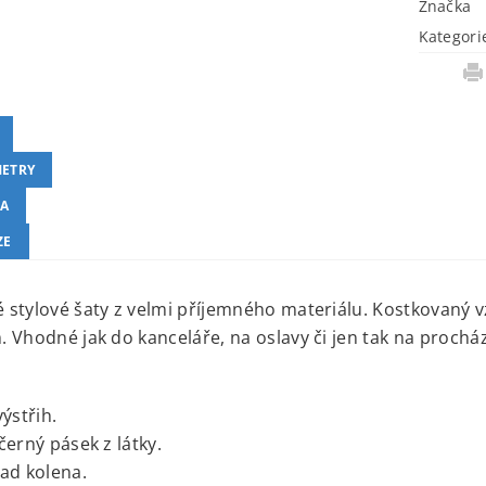
Značka
Kategori
ETRY
A
ZE
stylové šaty z velmi příjemného materiálu. Kostkovaný v
 Vhodné jak do kanceláře, na oslavy či jen tak na procház
výstřih.
černý pásek z látky.
ad kolena.