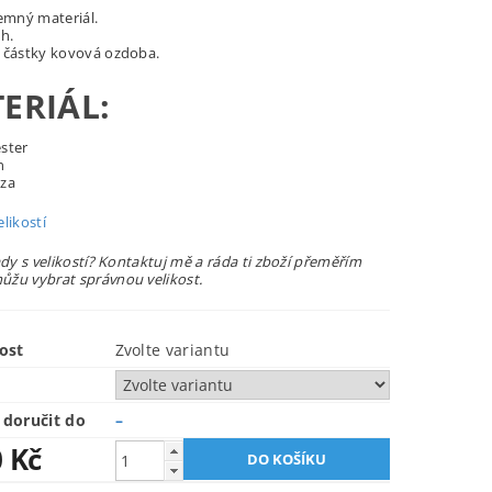
jemný materiál.
h.
 částky kovová ozdoba.
ERIÁL:
ster
n
óza
likostí
ady s velikostí? Kontaktuj mě a ráda ti zboží přeměřím
žu vybrat správnou velikost.
ost
Zvolte variantu
doručit do
–
0 Kč