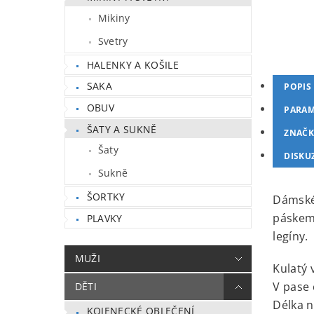
Mikiny
Svetry
HALENKY A KOŠILE
SAKA
POPIS
OBUV
PARAM
ŠATY A SUKNĚ
ZNAČK
Šaty
DISKU
Sukně
ŠORTKY
Dámské 
páskem.
PLAVKY
legíny.
MUŽI
Kulatý 
V pase 
DĚTI
Délka n
KOJENECKÉ OBLEČENÍ