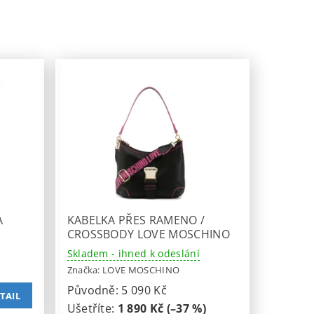
A
KABELKA PŘES RAMENO /
CROSSBODY LOVE MOSCHINO
Skladem - ihned k odeslání
Značka:
LOVE MOSCHINO
Původně:
5 090 Kč
TAIL
Ušetříte
:
1 890 Kč (–37 %)