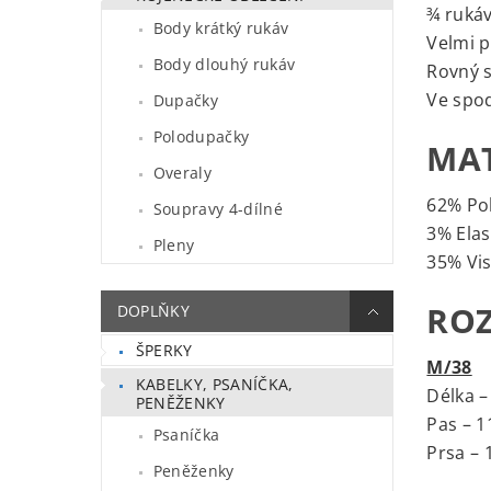
¾ rukáv
Body krátký rukáv
Velmi p
Body dlouhý rukáv
Rovný s
Ve spod
Dupačky
Polodupačky
MAT
Overaly
62% Po
Soupravy 4-dílné
3% Ela
Pleny
35% Vi
RO
DOPLŇKY
ŠPERKY
M/38
KABELKY, PSANÍČKA,
Délka –
PENĚŽENKY
Pas – 
Psaníčka
Prsa – 
Peněženky