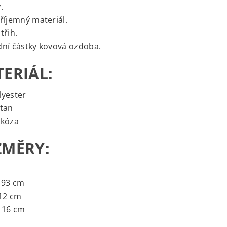
.
říjemný materiál.
třih.
ní částky kovová ozdoba.
ERIÁL:
lyester
stan
skóza
ZMĚRY:
 93 cm
112 cm
116 cm