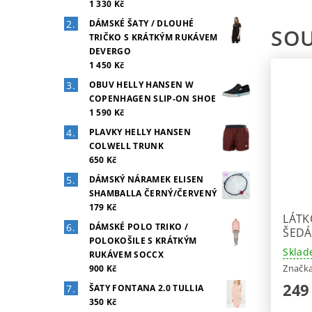
1 330 Kč
DÁMSKÉ ŠATY / DLOUHÉ
SOU
TRIČKO S KRÁTKÝM RUKÁVEM
DEVERGO
1 450 Kč
OBUV HELLY HANSEN W
COPENHAGEN SLIP-ON SHOE
1 590 Kč
PLAVKY HELLY HANSEN
COLWELL TRUNK
650 Kč
DÁMSKÝ NÁRAMEK ELISEN
SHAMBALLA ČERNÝ/ČERVENÝ
179 Kč
LÁTK
DÁMSKÉ POLO TRIKO /
ŠEDÁ
POLOKOŠILE S KRÁTKÝM
Sklad
RUKÁVEM SOCCX
Značk
900 Kč
249
ŠATY FONTANA 2.0 TULLIA
350 Kč