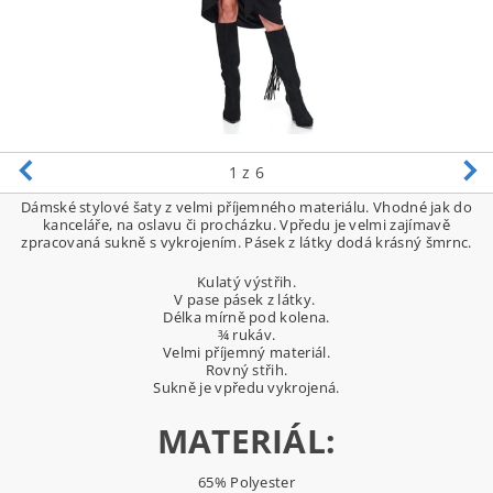
1
z 6
Dámské stylové šaty z velmi příjemného materiálu. Vhodné jak do
kanceláře, na oslavu či procházku. Vpředu je velmi zajímavě
zpracovaná sukně s vykrojením. Pásek z látky dodá krásný šmrnc.
Kulatý výstřih.
V pase pásek z látky.
Délka mírně pod kolena.
¾ rukáv.
Velmi příjemný materiál.
Rovný střih.
Sukně je vpředu vykrojená.
MATERIÁL:
65% Polyester