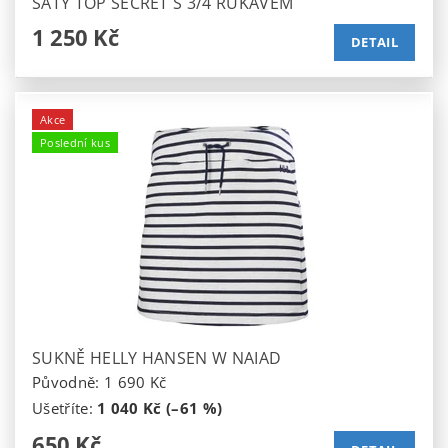
ŠATY TOP SECRET S 3/4 RUKÁVEM
1 250 Kč
DETAIL
Akce
Poslední kus
SUKNĚ HELLY HANSEN W NAIAD
Původně:
1 690 Kč
Ušetříte
:
1 040 Kč (–61 %)
650 Kč