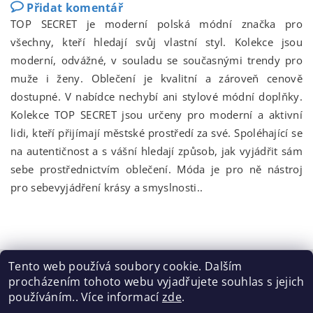
Přidat komentář
TOP SECRET je moderní polská módní značka pro
všechny, kteří hledají svůj vlastní styl. Kolekce jsou
moderní, odvážné, v souladu se současnými trendy pro
muže i ženy. Oblečení je kvalitní a zároveň cenově
dostupné. V nabídce nechybí ani stylové módní doplňky.
Kolekce TOP SECRET jsou určeny pro moderní a aktivní
lidi, kteří přijímají městské prostředí za své. Spoléhající se
na autentičnost a s vášní hledají způsob, jak vyjádřit sám
sebe prostřednictvím oblečení. Móda je pro ně nástroj
pro sebevyjádření krásy a smyslnosti..
Tento web používá soubory cookie. Dalším
procházením tohoto webu vyjadřujete souhlas s jejich
Tabulka velikostí
|
Doprava a Platba
|
Blog
|
Podmínky ochrany osobních údajů
|
Obchodní podmínky
|
používáním.. Více informací
zde
.
Výměna / vrácení zboží