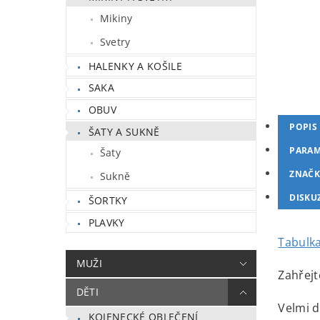
Mikiny
Svetry
HALENKY A KOŠILE
SAKA
OBUV
POPIS
ŠATY A SUKNĚ
PARAM
Šaty
ZNAČK
Sukně
DISKU
ŠORTKY
PLAVKY
Tabulka
MUŽI
Zahřejt
DĚTI
Velmi d
KOJENECKÉ OBLEČENÍ