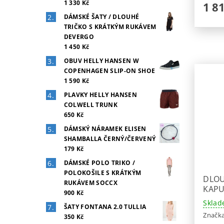
1 330 Kč
1 8
DÁMSKÉ ŠATY / DLOUHÉ
TRIČKO S KRÁTKÝM RUKÁVEM
DEVERGO
1 450 Kč
OBUV HELLY HANSEN W
COPENHAGEN SLIP-ON SHOE
1 590 Kč
PLAVKY HELLY HANSEN
COLWELL TRUNK
650 Kč
DÁMSKÝ NÁRAMEK ELISEN
SHAMBALLA ČERNÝ/ČERVENÝ
179 Kč
DÁMSKÉ POLO TRIKO /
POLOKOŠILE S KRÁTKÝM
DLOU
RUKÁVEM SOCCX
KAPU
900 Kč
Sklad
ŠATY FONTANA 2.0 TULLIA
Značk
350 Kč