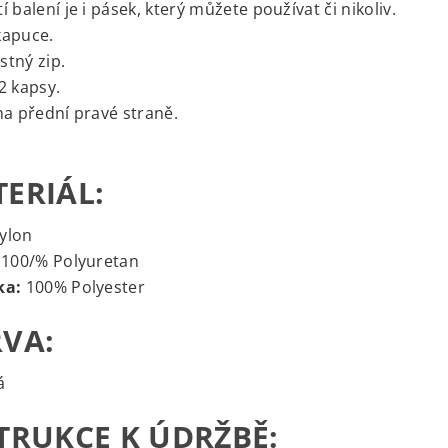
í balení je i pásek, který můžete používat či nikoliv.
kapuce.
tný zip.
2 kapsy.
na přední pravé straně.
ERIÁL:
ylon
100/% Polyuretan
ka:
100% Polyester
VA:
á
TRUKCE K ÚDRŽBĚ: