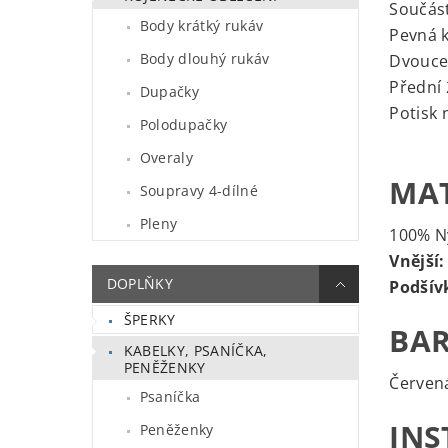
Součást
Body krátký rukáv
Pevná 
Body dlouhý rukáv
Dvouces
Přední 
Dupačky
Potisk 
Polodupačky
Overaly
MAT
Soupravy 4-dílné
Pleny
100% N
Vnější:
DOPLŇKY
Podšív
ŠPERKY
BAR
KABELKY, PSANÍČKA,
PENĚŽENKY
Červen
Psaníčka
INS
Peněženky