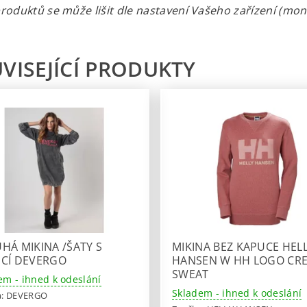
roduktů se může lišit dle nastavení Vašeho zařízení (monit
VISEJÍCÍ PRODUKTY
HÁ MIKINA /ŠATY S
MIKINA BEZ KAPUCE HEL
CÍ DEVERGO
HANSEN W HH LOGO CR
SWEAT
em - ihned k odeslání
Skladem - ihned k odeslání
a:
DEVERGO