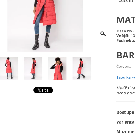
Potisk na
MAT
100% Nyl
Vnější:
10
Podšívka
BAR
Červená
Tabulka ve
Nevíš si r
nebo pomů
Dostupn
Varianta
Můžeme 