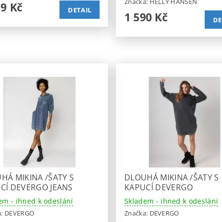
Značka:
HELLY HANSEN
19 Kč
DETAIL
1 590 Kč
DE
HÁ MIKINA /ŠATY S
DLOUHÁ MIKINA /ŠATY S
CÍ DEVERGO JEANS
KAPUCÍ DEVERGO
em - ihned k odeslání
Skladem - ihned k odeslání
a:
DEVERGO
Značka:
DEVERGO