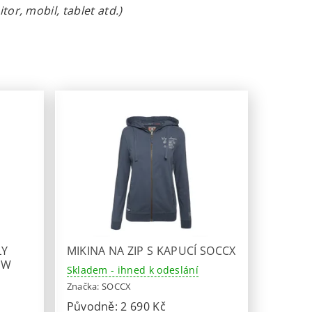
or, mobil, tablet atd.)
LY
MIKINA NA ZIP S KAPUCÍ SOCCX
EW
Skladem - ihned k odeslání
Značka:
SOCCX
Původně:
2 690 Kč