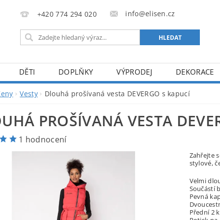
info@elisen.cz
+420 774 294 020
DĚTI
DOPLŇKY
VÝPRODEJ
DEKORACE
Ženy
Vesty
Dlouhá prošívaná vesta DEVERGO s kapucí
UHÁ PROŠÍVANÁ VESTA DEVER
1 hodnocení
Zahřejte 
stylové, č
Velmi dlo
Součástí b
Pevná kap
Dvoucestn
Přední 2 