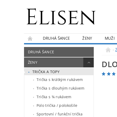
DRUHÁ ŠANCE
ŽENY
MUŽI
KONTAKTY
O NÁS
BLOG
DRUHÁ ŠANCE
DLO
ŽENY
TRIČKA A TOPY
Trička s krátkým rukávem
Trička s dlouhým rukávem
Trička s ¾ rukávem
Polo trička / polokošile
Sportovní / funkční trička