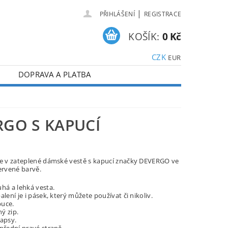
|
PŘIHLÁŠENÍ
REGISTRACE
KOŠÍK:
0 Kč
CZK
EUR
DOPRAVA A PLATBA
GO S KAPUCÍ
se v zateplené dámské vestě s kapucí značky DEVERGO ve
ervené barvě.
uhá a lehká vesta.
alení je i pásek, který můžete používat či nikoliv.
uce.
ý zip.
kapsy.