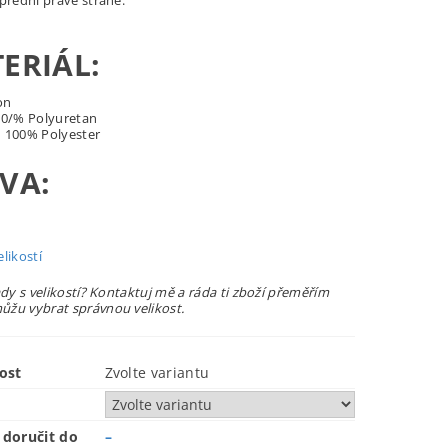
 přední pravé straně.
ERIÁL:
on
0/% Polyuretan
:
100% Polyester
VA:
likostí
ady s velikostí? Kontaktuj mě a ráda ti zboží přeměřím
žu vybrat správnou velikost.
ost
Zvolte variantu
doručit do
–