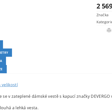
2 56
Značka
Kategori
ETRY
A
ZE
 velikostí
e se v zateplené dámské vestě s kapucí značky DEVERGO v
louhá a lehká vesta.