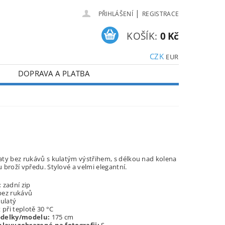
|
PŘIHLÁŠENÍ
REGISTRACE
KOŠÍK:
0 Kč
CZK
EUR
DOPRAVA A PLATBA
ty bez rukávů s kulatým výstřihem, s délkou nad kolena
 broží vpředu. Stylové a velmi elegantní.
:
zadní zip
ez rukávů
ulatý
 při teplotě 30 °C
delky/modelu:
175 cm