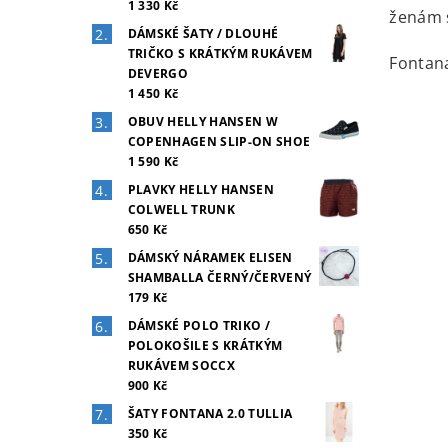
1 330 Kč
ženám s
DÁMSKÉ ŠATY / DLOUHÉ
TRIČKO S KRÁTKÝM RUKÁVEM
Fontana
DEVERGO
1 450 Kč
OBUV HELLY HANSEN W
COPENHAGEN SLIP-ON SHOE
1 590 Kč
PLAVKY HELLY HANSEN
COLWELL TRUNK
650 Kč
DÁMSKÝ NÁRAMEK ELISEN
SHAMBALLA ČERNÝ/ČERVENÝ
179 Kč
DÁMSKÉ POLO TRIKO /
POLOKOŠILE S KRÁTKÝM
RUKÁVEM SOCCX
900 Kč
ŠATY FONTANA 2.0 TULLIA
350 Kč