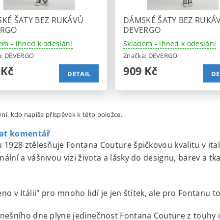
KÉ ŠATY BEZ RUKÁVŮ
DÁMSKÉ ŠATY BEZ RUKÁ
ERGO
DEVERGO
em - ihned k odeslání
Skladem - ihned k odeslání
a:
DEVERGO
Značka:
DEVERGO
 Kč
909 Kč
DETAIL
DE
ní, kdo napíše příspěvek k této položce.
dat komentář
 1928 ztělesňuje Fontana Couture špičkovou kvalitu v it
ální a vášnivou vizi života a lásky do designu, barev a t
no v Itálii" pro mnoho lidí je jen štítek, ale pro Fontanu
nešního dne plyne jedinečnost Fontana Couture z touhy d