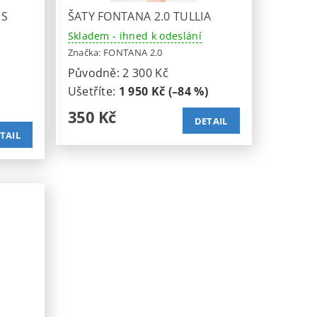
 S
ŠATY FONTANA 2.0 TULLIA
Skladem - ihned k odeslání
Značka:
FONTANA 2.0
Původně:
2 300 Kč
Ušetříte
:
1 950 Kč (–84 %)
350 Kč
DETAIL
TAIL