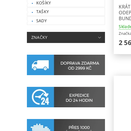
KOŠÍKY
KRÁT
TAŠKY
ODEP
BUND
SADY
Sklad
Značk
ZNAČKY
2 5