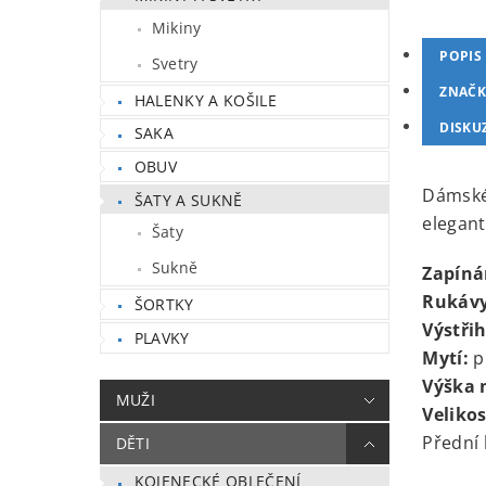
Mikiny
POPIS
Svetry
ZNAČK
HALENKY A KOŠILE
DISKU
SAKA
OBUV
Dámské 
ŠATY A SUKNĚ
elegant
Šaty
Sukně
Zapíná
Rukávy
ŠORTKY
Výstřih
PLAVKY
Mytí:
pr
Výška 
MUŽI
Velikos
Přední
DĚTI
KOJENECKÉ OBLEČENÍ