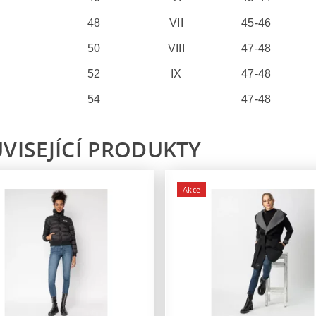
48
VII
45-46
50
VIII
47-48
52
IX
47-48
54
47-48
VISEJÍCÍ PRODUKTY
Akce