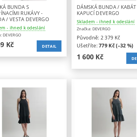
KÁ BUNDA S
DÁMSKÁ BUNDA / KABÁT
ÍNACÍMI RUKÁVY -
KAPUCÍ DEVERGO
A / VESTA DEVERGO
Skladem - ihned k odeslání
em - ihned k odeslání
Značka:
DEVERGO
a:
DEVERGO
Původně:
2 379 Kč
69 Kč
Ušetříte
:
779 Kč (–32 %)
DETAIL
1 600 Kč
DE