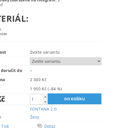
hlavy zobrazené na fotografii:
S
ož
ERIÁL:
an
ster
ost
Zvolte variantu
doručit do
–
ena
2 300 Kč
1 950 Kč
(–84 %)
Kč
FONTANA 2.0
e
Ženy
Tisk
Dotaz