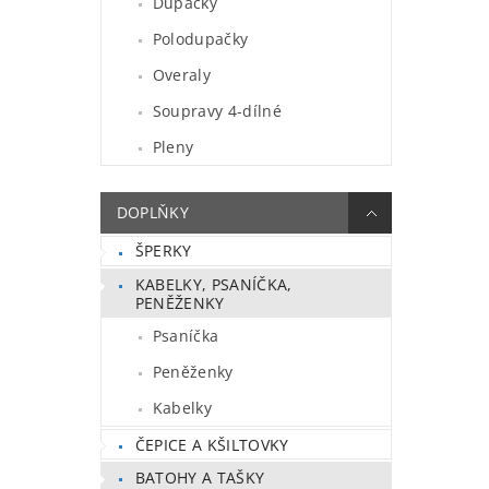
Dupačky
Polodupačky
Overaly
Soupravy 4-dílné
Pleny
DOPLŇKY
ŠPERKY
KABELKY, PSANÍČKA,
PENĚŽENKY
Psaníčka
Peněženky
Kabelky
ČEPICE A KŠILTOVKY
BATOHY A TAŠKY