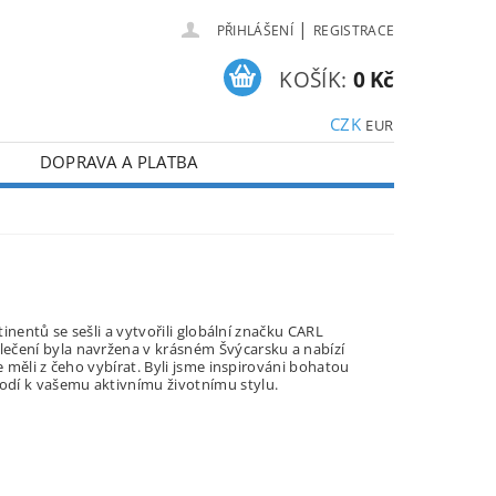
|
PŘIHLÁŠENÍ
REGISTRACE
KOŠÍK:
0 Kč
CZK
EUR
DOPRAVA A PLATBA
tinentů se sešli a vytvořili globální značku CARL
lečení byla navržena v krásném Švýcarsku a nabízí
e měli z čeho vybírat. Byli jsme inspirováni bohatou
hodí k vašemu aktivnímu životnímu stylu.