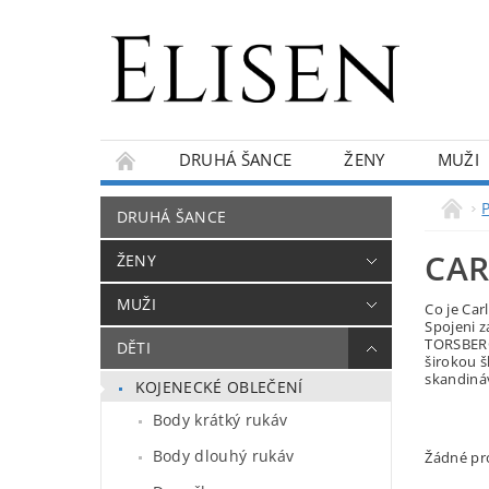
DRUHÁ ŠANCE
ŽENY
MUŽI
KONTAKTY
O NÁS
BLOG
DRUHÁ ŠANCE
CAR
ŽENY
MUŽI
Co je Car
Spojeni z
TORSBERG,
DĚTI
širokou š
skandináv
KOJENECKÉ OBLEČENÍ
Body krátký rukáv
Body dlouhý rukáv
Žádné pr