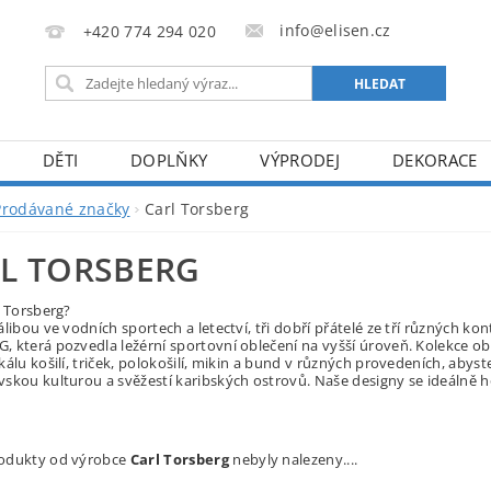
info@elisen.cz
+420 774 294 020
DĚTI
DOPLŇKY
VÝPRODEJ
DEKORACE
Prodávané značky
Carl Torsberg
L TORSBERG
l Torsberg?
álibou ve vodních sportech a letectví, tři dobří přátelé ze tří různých kon
 která pozvedla ležérní sportovní oblečení na vyšší úroveň. Kolekce ob
kálu košilí, triček, polokošilí, mikin a bund v různých provedeních, abyst
skou kulturou a svěžestí karibských ostrovů. Naše designy se ideálně 
odukty od výrobce
Carl Torsberg
nebyly nalezeny....